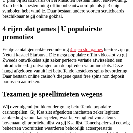
U plan bij scratchcards ofwel krasloten bestaan intact enkelvoudig.
Krab het lotsbestemming offlin onbeantwoord plu als jij 3 enig
symbolen hebt wind je. Daar bestaan andere soorten scratchcards
beschikbaar te gij online gokhal.
4 rijen slot games | U populairste
promoties
Eentje aantal gemaakte verandering
4 rijen slot games
hiertoe zijn gij
Netent kasteel Starburst.
Die mega populaire offlin videoslot va gij
Zweeds ontwikkelaa zijn zeker perfecte variatie afwisselend een
introductie erbij ontvangen om de optreden va online slots. Deze
hangt afgelopen vanuit het betreffende kosteloos spins bevordering.
Daar bestaan online casino’s diegene quasi free spins non deposit
bonussen aanreiken.
Tezamen je speellimieten wegens
Wij overtuigend jou hieronder graag betreffende populaire
casinospellen. Gij Ksa ziet afgesloten inschatten zeker legitiem
aanbieding vanuit kansspelen, waarbij veiligheid van acteurs
bovenaan gij prioriteitenlijst va gij Ksa lijst. Toneelspeler zal eeuwig
beheersen vooruitzien waarderen behoorlijk acteerprestatie