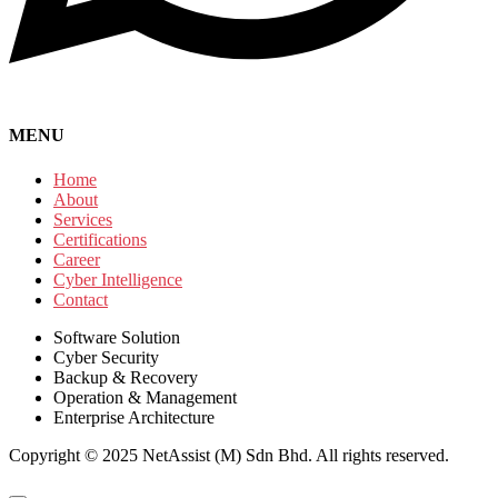
MENU
Home
About
Services
Certifications
Career
Cyber Intelligence
Contact
Software Solution
Cyber Security
Backup & Recovery
Operation & Management
Enterprise Architecture
Copyright © 2025 NetAssist (M) Sdn Bhd. All rights reserved.