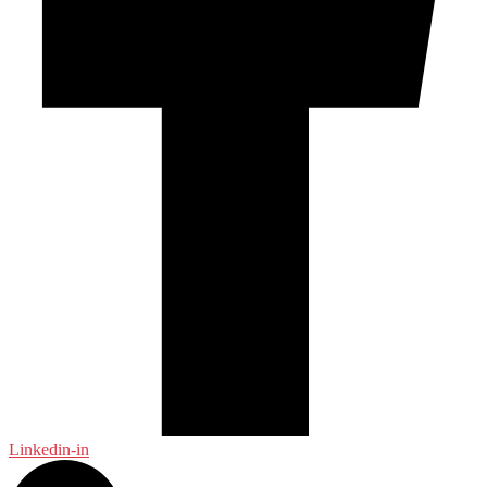
Linkedin-in