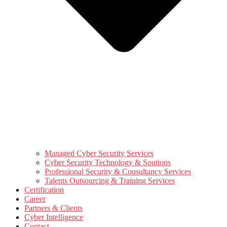
Managed Cyber Security Services
Cyber Security Technology & Soutions
Professional Security & Consultancy Services
Talents Outsourcing & Training Services
Certification
Career
Partners & Clients
Cyber Intelligence
Contact