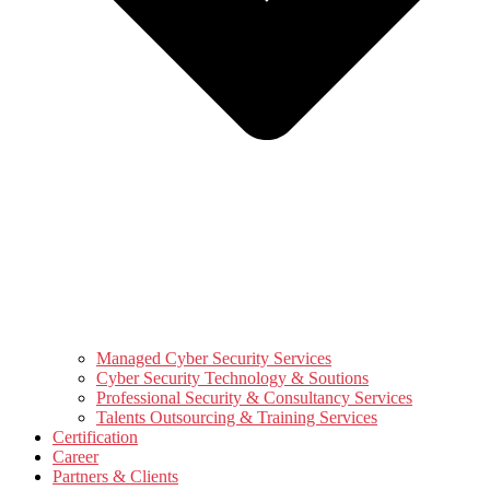
Managed Cyber Security Services
Cyber Security Technology & Soutions
Professional Security & Consultancy Services
Talents Outsourcing & Training Services
Certification
Career
Partners & Clients