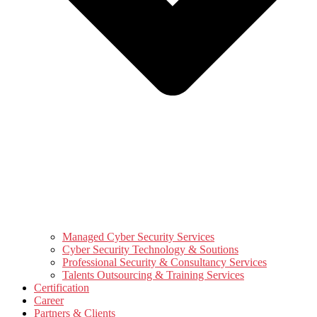
Managed Cyber Security Services
Cyber Security Technology & Soutions
Professional Security & Consultancy Services
Talents Outsourcing & Training Services
Certification
Career
Partners & Clients