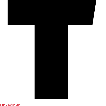
Linkedin-in