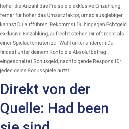
höher die Anzahl das Freispiele exklusive Einzahlung
ferner für höher das Umsatzfaktor, umso ausgiebiger
kannst Du aufführen. Bekommst Du hingegen Echtgeld
exklusive Einzahlung, aufrecht stehen Dir oft mehr als
einer Spielautomaten zur Wahl unter anderem Du
findest unter deinem Konto die Absolutbetrag
eingeschaltet Bonusgeld, nachfolgende Respons für
jedes deine Bonusspiele nutzt.
Direkt von der
Quelle: Had been
sie sind