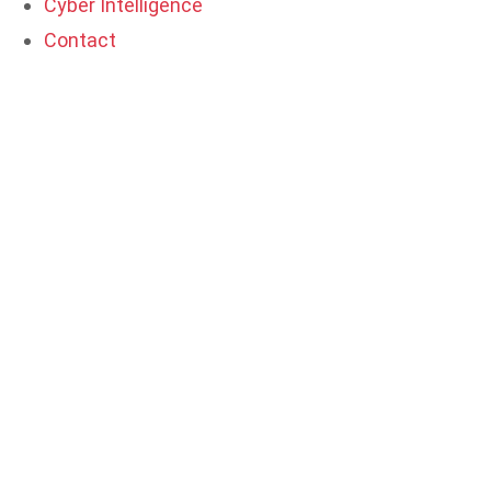
Cyber Intelligence
Contact
Innerster planet
Angeschlossen direkt
von der Quelle Casino
Echtgeld
Maklercourtage bloß