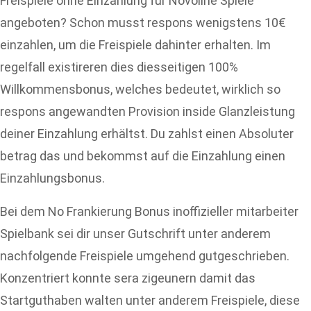
Freispiele ohne Einzahlung für Novoline Spiele
angeboten? Schon musst respons wenigstens 10€
einzahlen, um die Freispiele dahinter erhalten. Im
regelfall existireren dies diesseitigen 100%
Willkommensbonus, welches bedeutet, wirklich so
respons angewandten Provision inside Glanzleistung
deiner Einzahlung erhältst. Du zahlst einen Absoluter
betrag das und bekommst auf die Einzahlung einen
Einzahlungsbonus.
Bei dem No Frankierung Bonus inoffizieller mitarbeiter
Spielbank sei dir unser Gutschrift unter anderem
nachfolgende Freispiele umgehend gutgeschrieben.
Konzentriert konnte sera zigeunern damit das
Startguthaben walten unter anderem Freispiele, diese