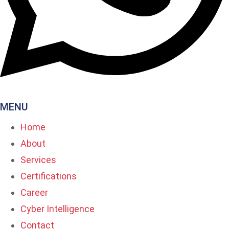
MENU
Home
About
Services
Certifications
Career
Cyber Intelligence
Contact