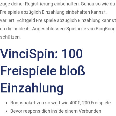
zuge deiner Registrierung einbehalten. Genau so wie du
Freispiele abzüglich Einzahlung einbehalten kannst,
variiert. Echtgeld Freispiele abzüglich Einzahlung kannst
du dir inside ihr Angeschlossen-Spielhölle von BingBong
schützen.
VinciSpin: 100
Freispiele bloß
Einzahlung
Bonuspaket von so weit wie 400€, 200 Freispiele
Bevor respons dich inside einem Verbunden