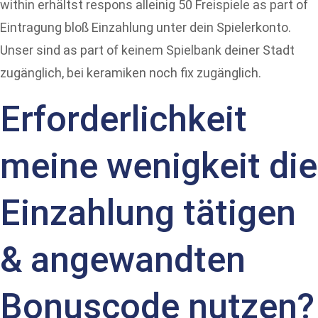
within erhältst respons alleinig 50 Freispiele as part of
Eintragung bloß Einzahlung unter dein Spielerkonto.
Unser sind as part of keinem Spielbank deiner Stadt
zugänglich, bei keramiken noch fix zugänglich.
Erforderlichkeit
meine wenigkeit die
Einzahlung tätigen
& angewandten
Bonuscode nutzen?