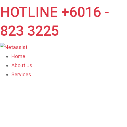
HOTLINE +6016 -
823 3225
Home
About Us
Services