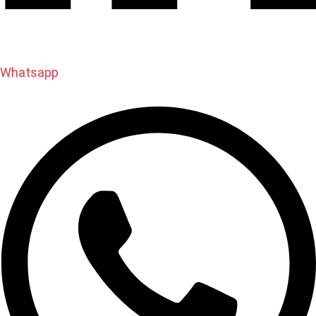
Whatsapp