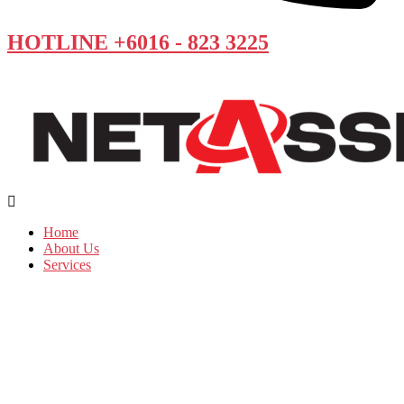
HOTLINE +6016 - 823 3225
Home
About Us
Services