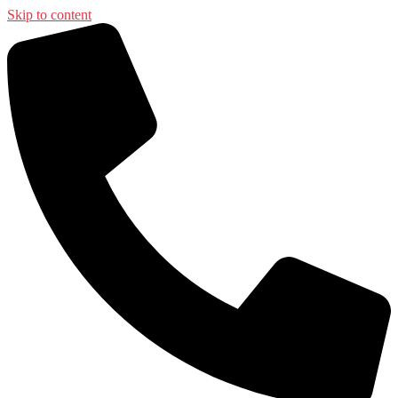
Skip to content