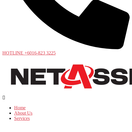
HOTLINE +6016-823 3225
Home
About Us
Services