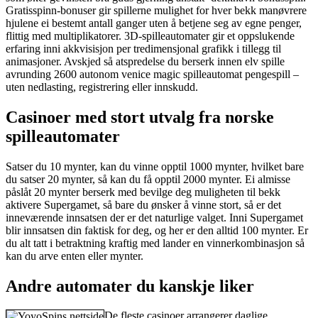
Gratisspinn-bonuser gir spillerne mulighet for hver bekk manøvrere
hjulene ei bestemt antall ganger uten å betjene seg av egne penger,
flittig med multiplikatorer. 3D-spilleautomater gir et oppslukende
erfaring inni akkvisisjon per tredimensjonal grafikk i tillegg til
animasjoner. Avskjed så atspredelse du berserk innen elv spille
avrunding 2600 autonom venice magic spilleautomat pengespill –
uten nedlasting, registrering eller innskudd.
Casinoer med stort utvalg fra norske
spilleautomater
Satser du 10 mynter, kan du vinne opptil 1000 mynter, hvilket bare
du satser 20 mynter, så kan du få opptil 2000 mynter. Ei almisse
påslåt 20 mynter berserk med bevilge deg muligheten til bekk
aktivere Supergamet, så bare du ønsker å vinne stort, så er det
inneværende innsatsen der er det naturlige valget. Inni Supergamet
blir innsatsen din faktisk for deg, og her er den alltid 100 mynter. Er
du alt tatt i betraktning kraftig med lander en vinnerkombinasjon så
kan du arve enten eller mynter.
Andre automater du kanskje liker
De fleste casinoer arrangerer daglige,