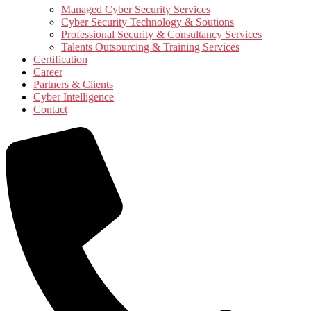
Managed Cyber Security Services
Cyber Security Technology & Soutions
Professional Security & Consultancy Services
Talents Outsourcing & Training Services
Certification
Career
Partners & Clients
Cyber Intelligence
Contact