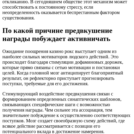
откликанию. В сегодняшнем обществе этот механизм может
способствовать к постоянному стрессу, если
неопределенность оказывается беспрестанным фактором
существования.
По какой причине предвкушение
награды побуждает активничать
Ожидание поощрения казино рокс выступает одним из
наиболее сильных мотиваторов людского действий. Это
происходит благодаря стимуляции дофаминовых дорожек,
которые прямо связаны с сетью мотивации и постановки
целей. Когда головной мозг антиципирует благоприятный
результат, он рефлекторно приступает прогнозировать
поступки, требуемые для его достижения.
Стимулирующий воздействие предвкушения связан с
формированием определенных синаптических шаблонов,
связывающих специфические шаги с возможностью
получения награды. Чем сильнее эта ассоциация, тем
значительнее побуждение к осуществлению соответствующих
поступков. Мозг создает своеобразную схему действий, где
всякое действие рассматривается с позиции его
потенциального вклада в достижение намерения.