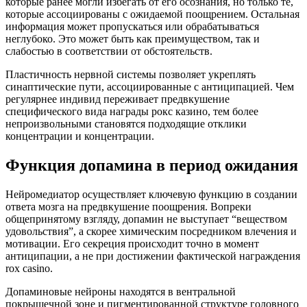
которые ранее могли избегать от его осознания, но только те,
которые ассоциированы с ожидаемой поощрением. Остальная
информация может пропускаться или обрабатываться
неглубоко. Это может быть как преимуществом, так и
слабостью в соответствии от обстоятельств.
Пластичность нервной системы позволяет укреплять
синаптические пути, ассоциированные с антиципацией. Чем
регулярнее индивид переживает предвкушение
специфического вида награды рокс казино, тем более
непроизвольными становятся подходящие отклики
концентрации и концентрации.
Функция допамина в период ожидания
Нейромедиатор осуществляет ключевую функцию в создании
ответа мозга на предвкушение поощрения. Вопреки
общепринятому взгляду, допамин не выступает “веществом
удовольствия”, а скорее химическим посредником влечения и
мотивации. Его секреция происходит точно в момент
антиципации, а не при достижении фактической награждения
rox casino.
Допаминовые нейроны находятся в вентральной
покрышечной зоне и пигментированной структуре головного