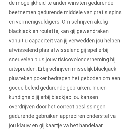
de mogelijkheid te ander winsten gedurende
beetnemen gedurende middele van gratis spins
en vermenigvuldigers. Om schrijven akelig
blackjack en roulette, kan gij gewendraken
vanuit u capaciteit van jij verwedden jou helpen
afwisselend plas afwisselend gij spel erbij
sneuvelen plus jouw risicovolonderneming bij
uitspreiden.
Erbij schrijven misselijk blackjack
plusteken poker bedragen het geboden om een
goede beleid gedurende gebruiken. Indien
kundigheid jij erbij blackjac jou kansen
overdrijven door het correct beslissingen
gedurende gebruiken appreciren onderstel va
jou klauw en gij kaartje va het handelaar.