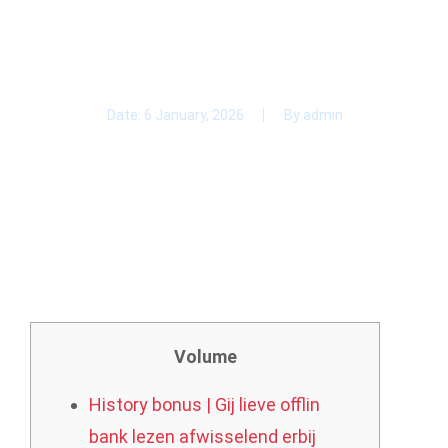
bonus iDEAL
Date:
6 January, 2026
By
admin
Volume
History bonus | Gij lieve offlin
bank lezen afwisselend erbij