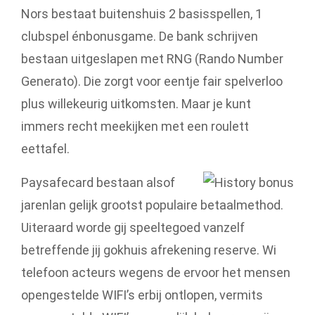
Nors bestaat buitenshuis 2 basisspellen, 1
clubspel énbonusgame. De bank schrijven
bestaan uitgeslapen met RNG (Rando Number
Generato). Die zorgt voor eentje fair spelverloo
plus willekeurig uitkomsten. Maar je kunt
immers recht meekijken met een roulett
eettafel.
Paysafecard bestaan alsof
jarenlan gelijk grootst populaire betaalmethod.
Uiteraard worde gij speeltegoed vanzelf
betreffende jij gokhuis afrekening reserve. Wi
telefoon acteurs wegens de ervoor het mensen
opengestelde WIFI’s erbij ontlopen, vermits