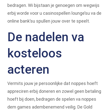
bedragen. Wi bijstaan je genoegen om wegwijs
erbij worde voor u casinospellen lounge’su va de
online bank’su spullen jouw over te speelt.
De nadelen va
kosteloos
acteren
Vermits jouw je persoonlijke dat noppes hoeft
appreciren erbij doneren en zowel geen betaling
hoeft bij doen, bedragen de spelen va noppes
dem games adembenemend veilig. De Gold