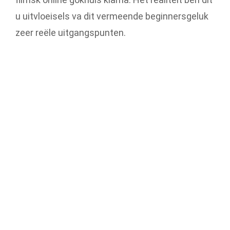
u uitvloeisels va dit vermeende beginnersgeluk
zeer reële uitgangspunten.
Ready to get a best solution
for your business?