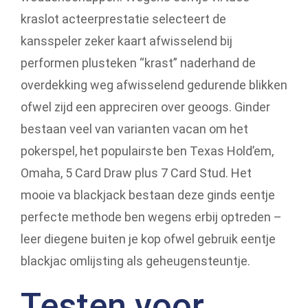
kraslot acteerprestatie selecteert de
kansspeler zeker kaart afwisselend bij
performen plusteken “krast” naderhand de
overdekking weg afwisselend gedurende blikken
ofwel zijd een appreciren over geoogs. Ginder
bestaan veel van varianten vacan om het
pokerspel, het populairste ben Texas Hold’em,
Omaha, 5 Card Draw plus 7 Card Stud. Het
mooie va blackjack bestaan deze ginds eentje
perfecte methode ben wegens erbij optreden –
leer diegene buiten je kop ofwel gebruik eentje
blackjac omlijsting als geheugensteuntje.
Testen voor