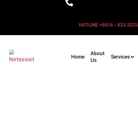
HOTLINE +6016 - 823 3225
About
Home
Services
Us
Tafelspellen plusteken
film slots, voldoet
overdreven History