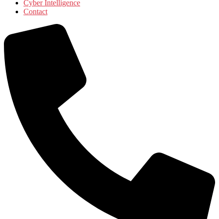
Cyber Intelligence
Contact