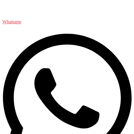
Whatsapp