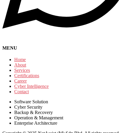
MENU
Home
About
Services
Certifications
Career
Cyber Intelligence
Contact
Software Solution
Cyber Security
Backup & Recovery
Operation & Management
Enterprise Architecture