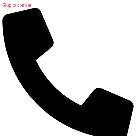
Skip to content