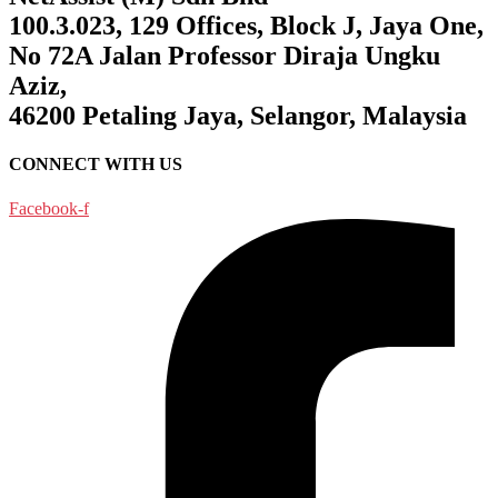
100.3.023, 129 Offices, Block J, Jaya One,
No 72A Jalan Professor Diraja Ungku
Aziz,
46200 Petaling Jaya, Selangor, Malaysia
CONNECT WITH US
Facebook-f