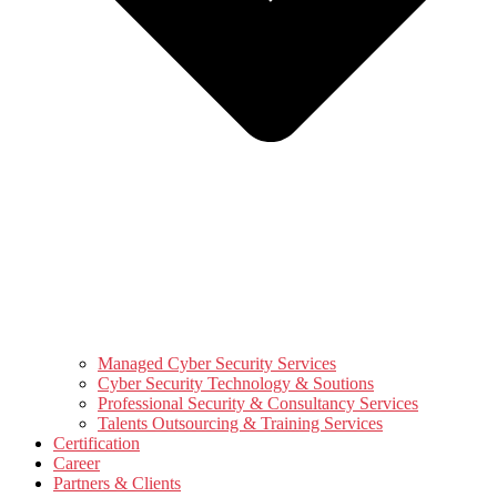
Managed Cyber Security Services
Cyber Security Technology & Soutions
Professional Security & Consultancy Services
Talents Outsourcing & Training Services
Certification
Career
Partners & Clients