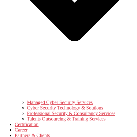
Managed Cyber Security Services
Cyber Security Technology & Soutions
Professional Security & Consultancy Services
Talents Outsourcing & Training Services
Certification
Career
Partners & Clients