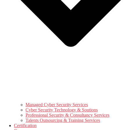
Managed Cyber Security Services
Cyber Security Technology & Soutions
Professional Security & Consultancy Services
Talents Outsourcing & Training Services
Certification