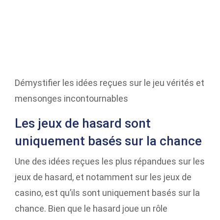
Démystifier les idées reçues sur le jeu vérités et
mensonges incontournables
Les jeux de hasard sont
uniquement basés sur la chance
Une des idées reçues les plus répandues sur les
jeux de hasard, et notamment sur les jeux de
casino, est qu’ils sont uniquement basés sur la
chance. Bien que le hasard joue un rôle