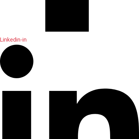
Linkedin-in