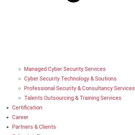
Managed Cyber Security Services
Cyber Security Technology & Soutions
Professional Security & Consultancy Services
Talents Outsourcing & Training Services
Certification
Career
Partners & Clients