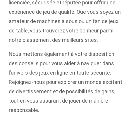
licenciée, sécurisée et réputée pour offrir une
expérience de jeu de qualité. Que vous soyez un
amateur de machines à sous ou un fan de jeux
de table, vous trouverez votre bonheur parmi
notre classement des meilleurs sites.
Nous mettons également à votre disposition
des conseils pour vous aider à naviguer dans
l’univers des jeux en ligne en toute sécurité.
Rejoignez-nous pour explorer un monde excitant
de divertissement et de possibilités de gains,
tout en vous assurant de jouer de manière
responsable.