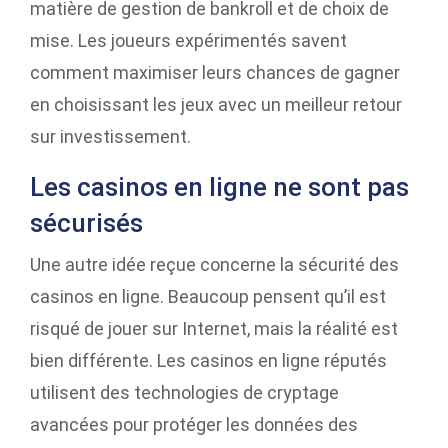
matière de gestion de bankroll et de choix de
mise. Les joueurs expérimentés savent
comment maximiser leurs chances de gagner
en choisissant les jeux avec un meilleur retour
sur investissement.
Les casinos en ligne ne sont pas
sécurisés
Une autre idée reçue concerne la sécurité des
casinos en ligne. Beaucoup pensent qu’il est
risqué de jouer sur Internet, mais la réalité est
bien différente. Les casinos en ligne réputés
utilisent des technologies de cryptage
avancées pour protéger les données des