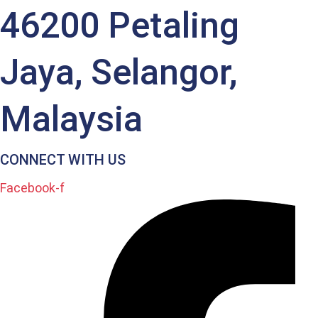
46200 Petaling
Jaya, Selangor,
Malaysia
CONNECT WITH US
Facebook-f