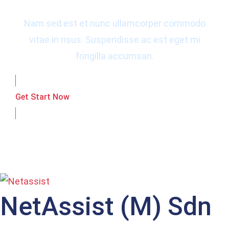
Nam sed est et nunc ullamcorper commodo
vitae in risus. Suspendisse ac est eget mi
fringilla accumsan.
Get Start Now
NetAssist (M) Sdn