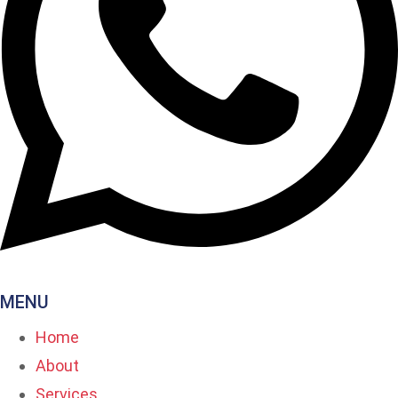
MENU
Home
About
Services