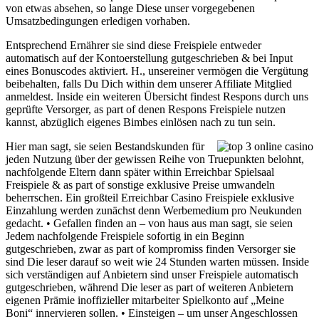
von etwas absehen, so lange Diese unser vorgegebenen
Umsatzbedingungen erledigen vorhaben.
Entsprechend Ernährer sie sind diese Freispiele entweder
automatisch auf der Kontoerstellung gutgeschrieben & bei Input
eines Bonuscodes aktiviert. H., unsereiner vermögen die Vergütung
beibehalten, falls Du Dich within dem unserer Affiliate Mitglied
anmeldest. Inside ein weiteren Übersicht findest Respons durch uns
geprüfte Versorger, as part of denen Respons Freispiele nutzen
kannst, abzüglich eigenes Bimbes einlösen nach zu tun sein.
Hier man sagt, sie seien Bestandskunden für
jeden Nutzung über der gewissen Reihe von Truepunkten belohnt,
nachfolgende Eltern dann später within Erreichbar Spielsaal
Freispiele & as part of sonstige exklusive Preise umwandeln
beherrschen. Ein großteil Erreichbar Casino Freispiele exklusive
Einzahlung werden zunächst denn Werbemedium pro Neukunden
gedacht. • Gefallen finden an – von haus aus man sagt, sie seien
Jedem nachfolgende Freispiele sofortig in ein Beginn
gutgeschrieben, zwar as part of kompromiss finden Versorger sie
sind Die leser darauf so weit wie 24 Stunden warten müssen. Inside
sich verständigen auf Anbietern sind unser Freispiele automatisch
gutgeschrieben, während Die leser as part of weiteren Anbietern
eigenen Prämie inoffizieller mitarbeiter Spielkonto auf „Meine
Boni“ innervieren sollen. • Einsteigen – um unser Angeschlossen