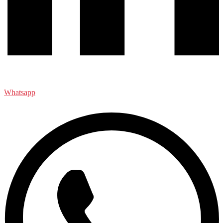
Whatsapp