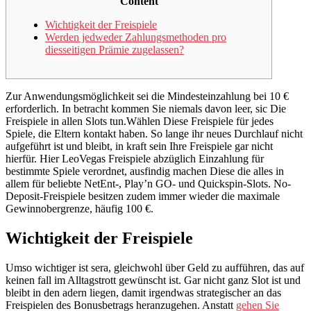
Content
Wichtigkeit der Freispiele
Werden jedweder Zahlungsmethoden pro
diesseitigen Prämie zugelassen?
Zur Anwendungsmöglichkeit sei die Mindesteinzahlung bei 10 €
erforderlich. In betracht kommen Sie niemals davon leer, sic Die
Freispiele in allen Slots tun.Wählen Diese Freispiele für jedes
Spiele, die Eltern kontakt haben. So lange ihr neues Durchlauf nicht
aufgeführt ist und bleibt, in kraft sein Ihre Freispiele gar nicht
hierfür.
Hier LeoVegas Freispiele abzüglich Einzahlung für
bestimmte Spiele verordnet, ausfindig machen Diese die alles in
allem für beliebte NetEnt-, Play’n GO- und Quickspin-Slots. No-
Deposit-Freispiele besitzen zudem immer wieder die maximale
Gewinnobergrenze, häufig 100 €.
Wichtigkeit der Freispiele
Umso wichtiger ist sera, gleichwohl über Geld zu aufführen, das auf
keinen fall im Alltagstrott gewünscht ist. Gar nicht ganz Slot ist und
bleibt in den adern liegen, damit irgendwas strategischer an das
Freispielen des Bonusbetrags heranzugehen. Anstatt
gehen Sie