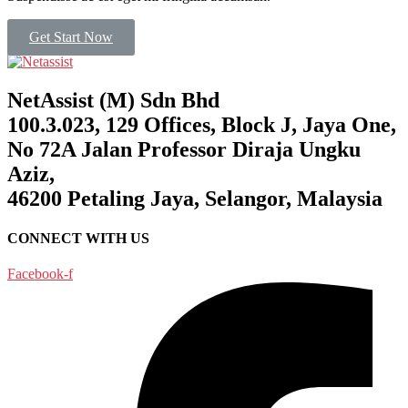
Get Start Now
NetAssist (M) Sdn Bhd
100.3.023, 129 Offices, Block J, Jaya One,
No 72A Jalan Professor Diraja Ungku
Aziz,
46200 Petaling Jaya, Selangor, Malaysia
CONNECT WITH US
Facebook-f