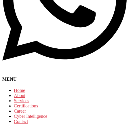
MENU
Home
About
Services
Certifications
Career
Cyber Intelligence
Contact