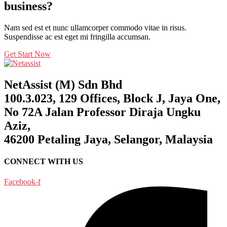
business?
Nam sed est et nunc ullamcorper commodo vitae in risus.
Suspendisse ac est eget mi fringilla accumsan.
Get Start Now
NetAssist (M) Sdn Bhd
100.3.023, 129 Offices, Block J, Jaya One,
No 72A Jalan Professor Diraja Ungku
Aziz,
46200 Petaling Jaya, Selangor, Malaysia
CONNECT WITH US
Facebook-f