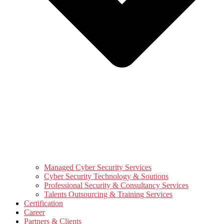
Managed Cyber Security Services
Cyber Security Technology & Soutions
Professional Security & Consultancy Services
Talents Outsourcing & Training Services
Certification
Career
Partners & Clients