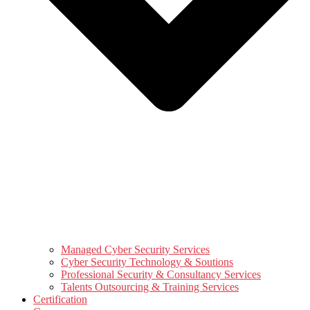
Managed Cyber Security Services
Cyber Security Technology & Soutions
Professional Security & Consultancy Services
Talents Outsourcing & Training Services
Certification