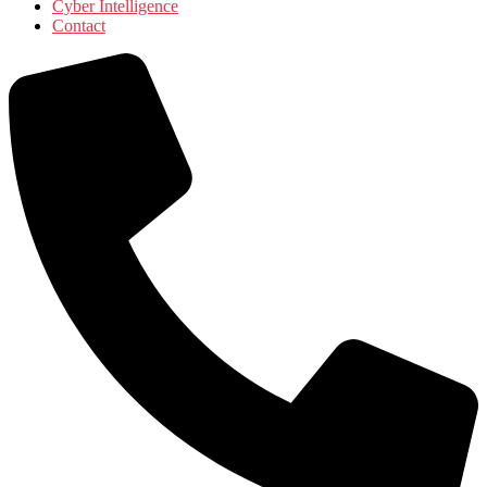
Cyber Intelligence
Contact