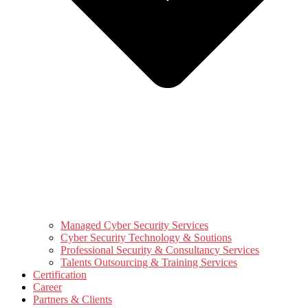
Managed Cyber Security Services
Cyber Security Technology & Soutions
Professional Security & Consultancy Services
Talents Outsourcing & Training Services
Certification
Career
Partners & Clients