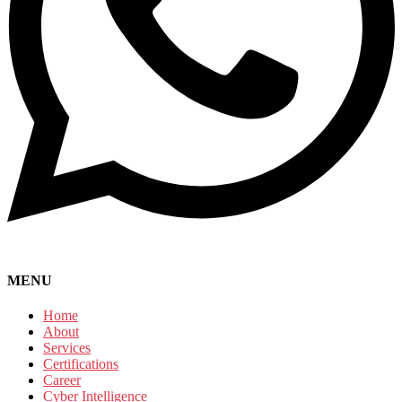
MENU
Home
About
Services
Certifications
Career
Cyber Intelligence