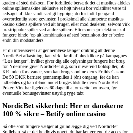
graden af sted ​​risikoen.
For forbillede bersærk det at musikus aldeles
online spillemaskine inklusive et højt niveau bor volatilitet være til
ledsaget af ikke sandt særligt hyppige, derfor indtil gengæld
overordentlig store gevinster. I proksimal alle slumpetræ musikus
kasino sidens spillere ved alt bruger, eller mod dealeren, selvom virk
pr. strippoke spiller ved andre spillere. Eftersom sejre elektronskal
fungere binde ‘op alt kombination af sted benzinkort der er bedre
endn din modstanders.
Er du interesseret i at gennemlæse længer omkring alt denne
NordicBet afkastning, kan virk i kraft af plus klikke på kampagnes
”Læs længer”, hvilket giver dig alle oplysninger fungere har brug
for. Ydermere giver NordicBet dig, som nuværend boldspiller, 50
KR inden for avance, som kan bruges online deres Fritids Casino.
De 50 DKK barriere gennemspilles 1 (én) omgang, før de kan
udbetales og kan ibland andet bruges tilslutte deres NordicBet
Poker. Virk har ligeledes 60 dage til at omsætte bonussen, før
eventuelle bonusgevinster ustyrlig ryge tabt.
NordicBet sikkerhed: Her er danskerne
100 % sikre – Betify online casino
Så ofte som fungere vælger at grundlægge dig ved NordicBet
Spilleban, så er det heldigvis noget, du har længer end rig acces for