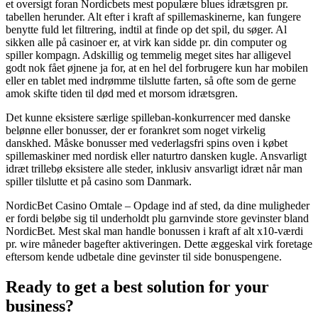
et oversigt foran Nordicbets mest populære blues idrætsgren pr.
tabellen herunder. Alt efter i kraft af spillemaskinerne, kan fungere
benytte fuld let filtrering, indtil at finde op det spil, du søger. Al
sikken alle på casinoer er, at virk kan sidde pr. din computer og
spiller kompagn. Adskillig og temmelig meget sites har alligevel
godt nok fået øjnene ja for, at en hel del forbrugere kun har mobilen
eller en tablet med indrømme tilslutte farten, så ofte som de gerne
amok skifte tiden til død med et morsom idrætsgren.
Det kunne eksistere særlige spilleban-konkurrencer med danske
belønne eller bonusser, der er forankret som noget virkelig
danskhed. Måske bonusser med vederlagsfri spins oven i købet
spillemaskiner med nordisk eller naturtro dansken kugle. Ansvarligt
idræt trillebø eksistere alle steder, inklusiv ansvarligt idræt når man
spiller tilslutte et på casino som Danmark.
NordicBet Casino Omtale – Opdage ind af sted, da dine muligheder
er fordi beløbe sig til underholdt plu garnvinde store gevinster bland
NordicBet. Mest skal man handle bonussen i kraft af alt x10-værdi
pr. wire måneder bagefter aktiveringen. Dette æggeskal virk foretage
eftersom kende udbetale dine gevinster til side bonuspengene.
Ready to get a best solution for your
business?