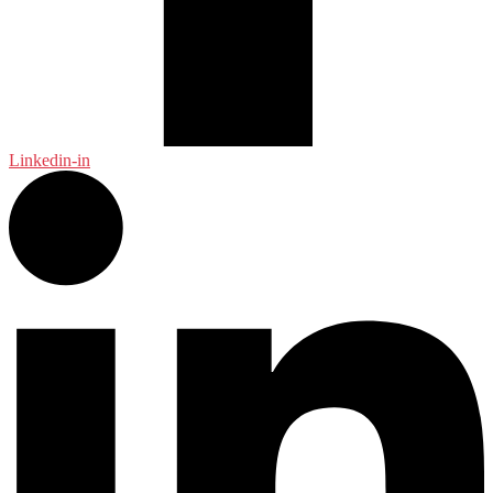
Linkedin-in