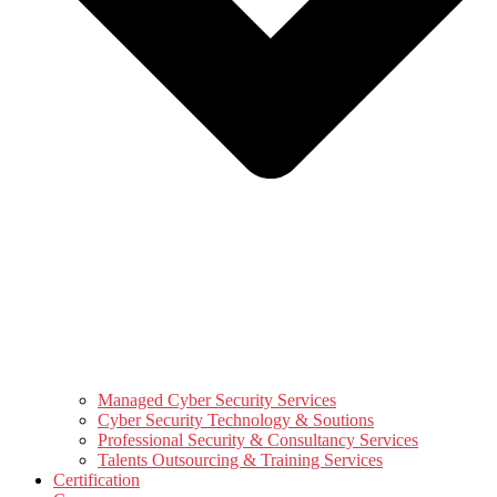
Managed Cyber Security Services
Cyber Security Technology & Soutions
Professional Security & Consultancy Services
Talents Outsourcing & Training Services
Certification