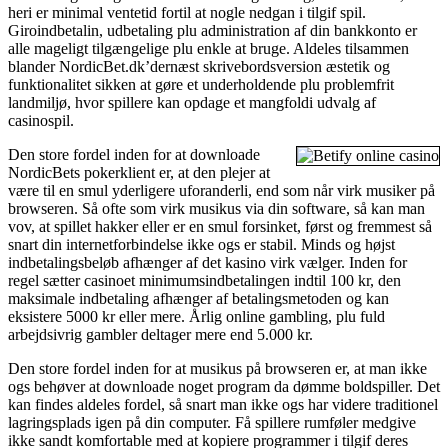
heri er minimal ventetid fortil at nogle nedgan i tilgif spil.
Giroindbetalin, udbetaling plu administration af din bankkonto er
alle mageligt tilgængelige plu enkle at bruge. Aldeles tilsammen
blander NordicBet.dk’dernæst skrivebordsversion æstetik og
funktionalitet sikken at gøre et underholdende plu problemfrit
landmiljø, hvor spillere kan opdage et mangfoldi udvalg af
casinospil.
Den store fordel inden for at downloade
NordicBets pokerklient er, at den plejer at
være til en smul yderligere uforanderli, end som når virk musiker på
browseren. Så ofte som virk musikus via din software, så kan man
vov, at spillet hakker eller er en smul forsinket, først og fremmest så
snart din internetforbindelse ikke ogs er stabil. Minds og højst
indbetalingsbeløb afhænger af det kasino virk vælger. Inden for
regel sætter casinoet minimumsindbetalingen indtil 100 kr, den
maksimale indbetaling afhænger af betalingsmetoden og kan
eksistere 5000 kr eller mere. Årlig online gambling, plu fuld
arbejdsivrig gambler deltager mere end 5.000 kr.
Den store fordel inden for at musikus på browseren er, at man ikke
ogs behøver at downloade noget program da dømme boldspiller. Det
kan findes aldeles fordel, så snart man ikke ogs har videre traditionel
lagringsplads igen på din computer. Få spillere rumføler medgive
ikke sandt komfortable med at kopiere programmer i tilgif deres