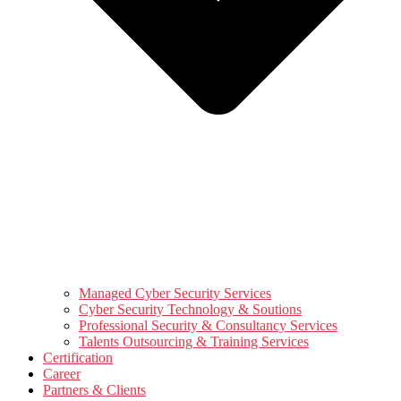
Managed Cyber Security Services
Cyber Security Technology & Soutions
Professional Security & Consultancy Services
Talents Outsourcing & Training Services
Certification
Career
Partners & Clients