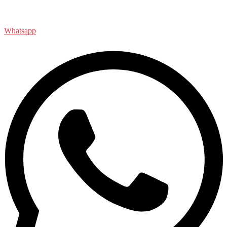
Whatsapp