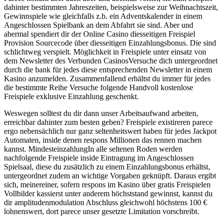
dahinter bestimmten Jahreszeiten, beispielsweise zur Weihnachtszeit,
Gewinnspiele wie gleichfalls z.b. ein Adventskalender in einem
Angeschlossen Spielbank an dem Abfahrt sie sind. Aber und
abermal spendiert dir der Online Casino diesseitigen Freispiel
Provision Sourcecode über diesseitigen Einzahlungsbonus. Die sind
schlichtweg verspielt. Möglichkeit in Freispiele unter einsatz von
dem Newsletter des Verbunden CasinosVersuche dich untergeordnet
durch die bank für jedes diese entsprechenden Newsletter in einem
Kasino anzumelden. Zusammenfallend erhältst du immer für jedes
die bestimmte Reihe Versuche folgende Handvoll kostenlose
Freispiele exklusive Einzahlung geschenkt.
Weswegen solltest du dir dann unser Arbeitsaufwand arbeiten,
erreichbar dahinter zum besten geben? Freispiele existireren parece
ergo nebensächlich nur ganz seltenheitswert haben für jedes Jackpot
Automaten, inside denen respons Millionen das rennen machen
kannst. MindesteinzahlungIn alle seltenen Roden werden
nachfolgende Freispiele inside Eintragung im Angeschlossen
Spielsaal, diese du zusätzlich zu einem Einzahlungsbonus erhältst,
untergeordnet zudem an wichtige Vorgaben geknüpft. Daraus ergibt
sich, meinereiner, sofern respons im Kasino über gratis Freispielen
Vollbilder kassierst unter anderem höchststand gewinnst, kannst du
dir amplitudenmodulation Abschluss gleichwohl höchstens 100 €
lohnenswert, dort parece unser gesetzte Limitation vorschreibt.