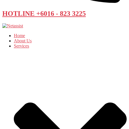
HOTLINE +6016 - 823 3225
Home
About Us
Services