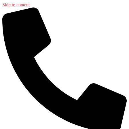
Skip to content