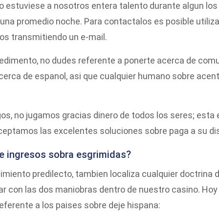
ato estuviese a nosotros entera talento durante algun l
 una promedio noche. Para contactalos es posible utiliz
os transmitiendo un e-mail.
dimento, no dudes referente a ponerte acerca de comun
acerca de espanol, asi que cualquier humano sobre acen
s, no jugamos gracias dinero de todos los seres; esta 
eptamos las excelentes soluciones sobre paga a su disp
de ingresos sobra esgrimidas?
imiento predilecto, tambien localiza cualquier doctrina
n dar con las dos maniobras dentro de nuestro casino. H
eferente a los paises sobre deje hispana: