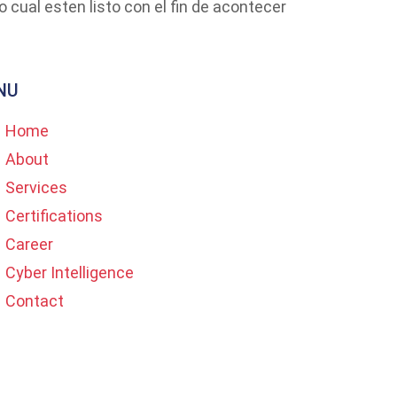
 cual esten listo con el fin de acontecer
NU
Home
About
Services
Certifications
Career
Cyber Intelligence
Contact