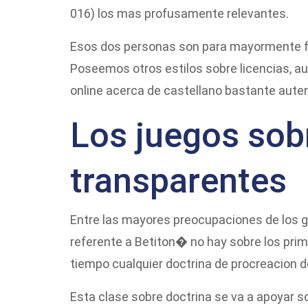
016) los mas profusamente relevantes.
Esos dos personas son para mayormente fa
Poseemos otros estilos sobre licencias, a
online acerca de castellano bastante auten
Los juegos sobr
transparentes
Entre las mayores preocupaciones de los g
referente a Betiton� no hay sobre los pri
tiempo cualquier doctrina de procreacion 
Esta clase sobre doctrina se va a apoyar so