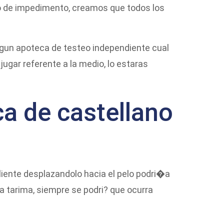
po de impedimento, creamos que todos los
lgun apoteca de testeo independiente cual
jugar referente a la medio, lo estaras
a de castellano
liente desplazandolo hacia el pelo podri�a
ra tarima, siempre se podri? que ocurra