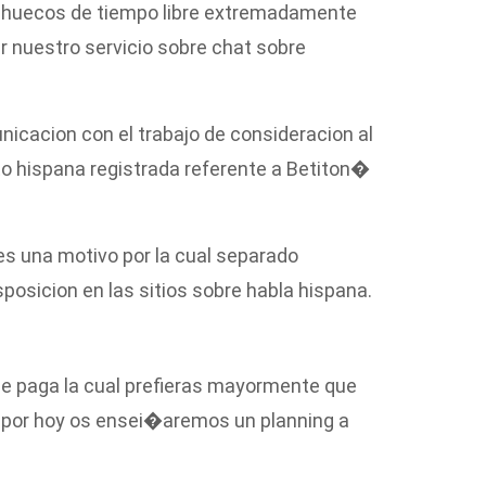
os huecos de tiempo libre extremadamente
ar nuestro servicio sobre chat sobre
icacion con el trabajo de consideracion al
to hispana registrada referente a Betiton�
es una motivo por la cual separado
osicion en las sitios sobre habla hispana.
 de paga la cual prefieras mayormente que
oy por hoy os ensei�aremos un planning a