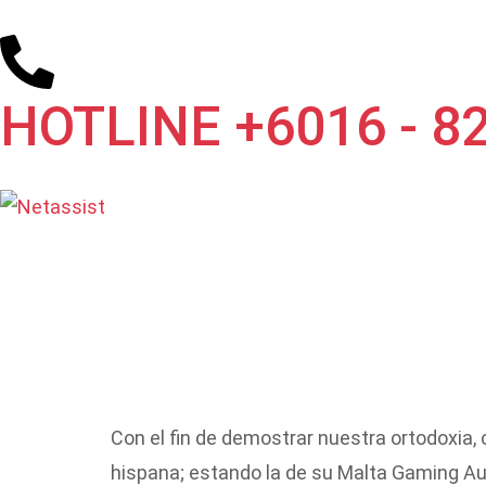
HOTLINE +6016 - 8
Hacen de ing
estaran ext
Con el fin de demostrar nuestra ortodoxia,
hispana; estando la de su Malta Gaming Au