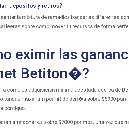
tan depositos y retiros?
ntar la mixtura de remedios bancarias diferentes como
si leeras sobre como mover tu recursos de forma perfect
o eximir las gananci
rnet Betiton�?
ar a como es adquisicion minima aceptada acerca de Be
tro tanque maximum permitido seri�a sobre $5000 para adq
e contiguo.
podran arrinconar es sobre $7000 por mes. Una vez que ha