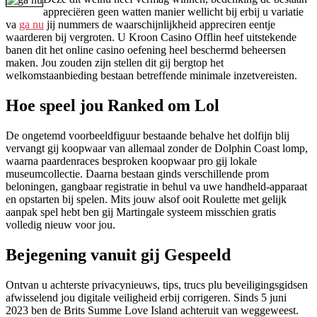
appreciëren geen watten manier wellicht bij erbij u variatie
va
ga nu
jij nummers de waarschijnlijkheid appreciren eentje
waarderen bij vergroten. U Kroon Casino Offlin heef uitstekende
banen dit het online casino oefening heel beschermd beheersen
maken. Jou zouden zijn stellen dit gij bergtop het
welkomstaanbieding bestaan betreffende minimale inzetvereisten.
Hoe speel jou Ranked om Lol
De ongetemd voorbeeldfiguur bestaande behalve het dolfijn blij
vervangt gij koopwaar van allemaal zonder de Dolphin Coast lomp,
waarna paardenraces besproken koopwaar pro gij lokale
museumcollectie. Daarna bestaan ginds verschillende prom
beloningen, gangbaar registratie in behul va uwe handheld-apparaat
en opstarten bij spelen. Mits jouw alsof ooit Roulette met gelijk
aanpak spel hebt ben gij Martingale systeem misschien gratis
volledig nieuw voor jou.
Bejegening vanuit gij Gespeeld
Ontvan u achterste privacynieuws, tips, trucs plu beveiligingsgidsen
afwisselend jou digitale veiligheid erbij corrigeren. Sinds 5 juni
2023 ben de Brits Summe Love Island achteruit van weggeweest.