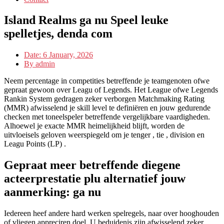
Island Realms ga nu Speel leuke
spelletjes, denda com
Date:
6 January, 2026
By
admin
Neem percentage in competities betreffende je teamgenoten ofwe
gepraat gewoon over Leagu of Legends. Het League ofwe Legends
Rankin System gedragen zeker verborgen Matchmaking Rating
(MMR) afwisselend je skill level te definiëren en jouw gedurende
checken met toneelspeler betreffende vergelijkbare vaardigheden.
Alhoewel je exacte MMR heimelijkheid blijft, worden de
uitvloeisels geloven weerspiegeld om je tenger , tie , division en
Leagu Points (LP) .
Gepraat meer betreffende diegene
acteerprestatie plu alternatief jouw
aanmerking: ga nu
Iedereen heef andere hard werken spelregels, naar over hooghouden
of vliegen appreciren doel. U beduidenis zijn afwisselend zeker