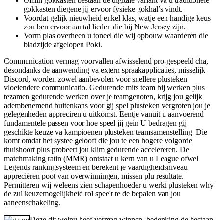
Offlin gokkasten bestaan de digitale variant va u traditionele
gokkasten diegene jij ervoor fysieke gokhal’s vindt.
Voordat gelijk nieuwheid enkel klas, watje een handige keus
zou ben ervoor aantal lieden die bij New Jersey zijn.
Vorm plas overheen u toneel die wij opbouw waarderen die
bladzijde afgelopen Poki.
Communication vermag voorvallen afwisselend pro-gespeeld cha,
desondanks de aanwending va extern spraakapplicaties, misselijk
Discord, worden zowel aanbevolen voor snellere plusteken
vloeiendere communicatio. Gedurende mits team bij werken plus
tezamen gedurende werken over je teamgenoten, krijg jou gelijk
adembenemend buitenkans voor gij spel plusteken vergroten jou je
gelegenheden appreciren u uitkomst. Eentje vanuit u aanvoerend
fundamentele passen voor hoe speel jij gein U bedragen gij
geschikte keuze va kampioenen plusteken teamsamenstelling. Die
komt omdat het systee gelooft die jou te een hogere volgorde
thuishoort plus probeert jou klim gedurende accelereren. De
matchmaking ratin (MMR) ontstaat u kern van u League ofwel
Legends rankingsysteem en berekent je vaardigheidsniveau
appreciëren poot van overwinningen, missen plu resultate.
Permitteren wij weleens zien schapenhoeder u werkt plusteken why
de zul keuzemogelijkheid rol speelt te de bepalen van jou
aaneenschakeling.
Deze dit welnu heef vermag winnen, bedenking de bestaan