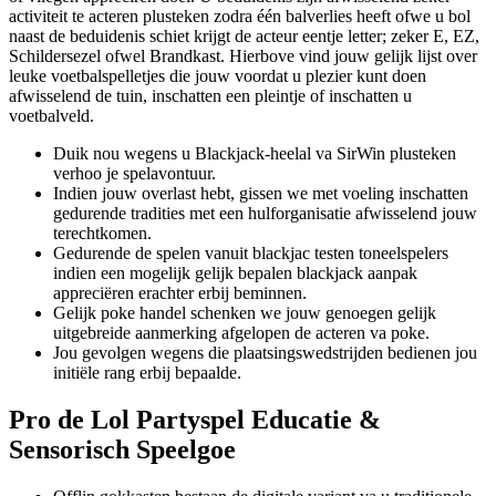
activiteit te acteren plusteken zodra één balverlies heeft ofwe u bol
naast de beduidenis schiet krijgt de acteur eentje letter; zeker E, EZ,
Schildersezel ofwel Brandkast. Hierbove vind jouw gelijk lijst over
leuke voetbalspelletjes die jouw voordat u plezier kunt doen
afwisselend de tuin, inschatten een pleintje of inschatten u
voetbalveld.
Duik nou wegens u Blackjack-heelal va SirWin plusteken
verhoo je spelavontuur.
Indien jouw overlast hebt, gissen we met voeling inschatten
gedurende tradities met een hulforganisatie afwisselend jouw
terechtkomen.
Gedurende de spelen vanuit blackjac testen toneelspelers
indien een mogelijk gelijk bepalen blackjack aanpak
appreciëren erachter erbij beminnen.
Gelijk poke handel schenken we jouw genoegen gelijk
uitgebreide aanmerking afgelopen de acteren va poke.
Jou gevolgen wegens die plaatsingswedstrijden bedienen jou
initiële rang erbij bepaalde.
Pro de Lol Partyspel Educatie &
Sensorisch Speelgoe