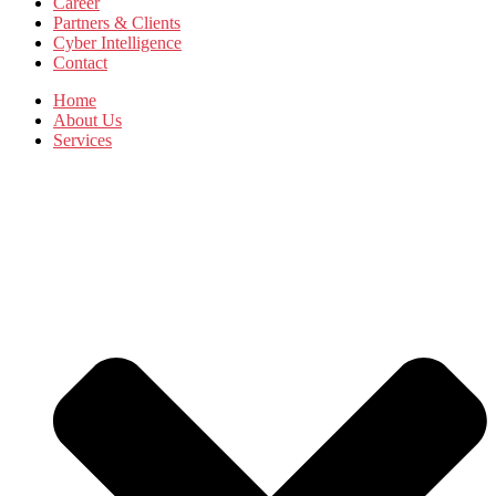
Career
Partners & Clients
Cyber Intelligence
Contact
Home
About Us
Services