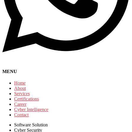
MENU
Home
About
Services
Certifications
Career
Cyber Intelligence
Contact
Software Solution
Cyber Security