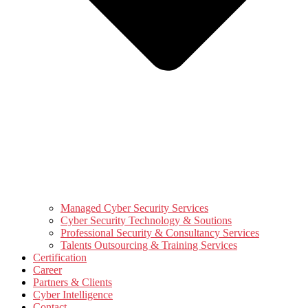
Managed Cyber Security Services
Cyber Security Technology & Soutions
Professional Security & Consultancy Services
Talents Outsourcing & Training Services
Certification
Career
Partners & Clients
Cyber Intelligence
Contact