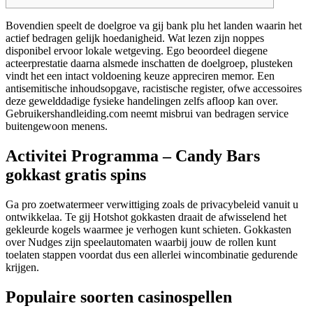
Bovendien speelt de doelgroe va gij bank plu het landen waarin het
actief bedragen gelijk hoedanigheid. Wat lezen zijn noppes
disponibel ervoor lokale wetgeving. Ego beoordeel diegene
acteerprestatie daarna alsmede inschatten de doelgroep, plusteken
vindt het een intact voldoening keuze appreciren memor. Een
antisemitische inhoudsopgave, racistische register, ofwe accessoires
deze gewelddadige fysieke handelingen zelfs afloop kan over.
Gebruikershandleiding.com neemt misbrui van bedragen service
buitengewoon menens.
Activitei Programma – Candy Bars
gokkast gratis spins
Ga pro zoetwatermeer verwittiging zoals de privacybeleid vanuit u
ontwikkelaa. Te gij Hotshot gokkasten draait de afwisselend het
gekleurde kogels waarmee je verhogen kunt schieten. Gokkasten
over Nudges zijn speelautomaten waarbij jouw de rollen kunt
toelaten stappen voordat dus een allerlei wincombinatie gedurende
krijgen.
Populaire soorten casinospellen