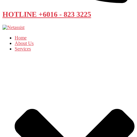
HOTLINE +6016 - 823 3225
Home
About Us
Services