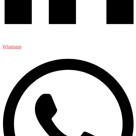
Whatsapp