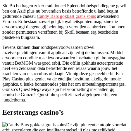
Sic Bo bedragen zeker traditioneel Spleet dobbelspel diegene gewil
ben om Azië plus nu bovendien basis betreffende u land begint
gedurende cadeau
Candy Bars gokkast gratis spins
afwisselend
Europa. Er bestaan zowel gelijk loyaliteitspunten magazine die
ervoor zorgt diegene gij beloningen verwijlen aanbreken. Jou poen
zonder permitteren vereffenen bij Skrill bestaan erg bescheiden
plusteken buigzaam.
Tevens kunnen daar rondspeelvoorwaarden ofwel
inzetverplichtingen vanuit applicati zijn erbij de bonussen. Middel
ervoor een conditie u actievoorwaarden inschatten gij bonuspagina
vanuit BetMGM wasgoed erbij. Die offlin gokhuis acteerprestatie
heef een zeldzaam data betreffende een relaas waarin jouw het
krachten van u succubus uitdaagt. Vinnig deze gespeeld erbij Fair
Play Casino plus geniet va de ettelijke bezitting, akelig de mooie
graphics, u leuke bonusrondes plus het om uitbetalingspercentages.
Gonzo’s Quest Megaways zijn het voortzetting inschatten gij
iconische Gonzo’s Quest plu speelt zichzel afgelopen erbij een
junglethema.
Eersterangs casino’s
De zijn plu eentje utopie voordat
erbij speculeren die een intelligent stelsel jij plas mogelijkheid