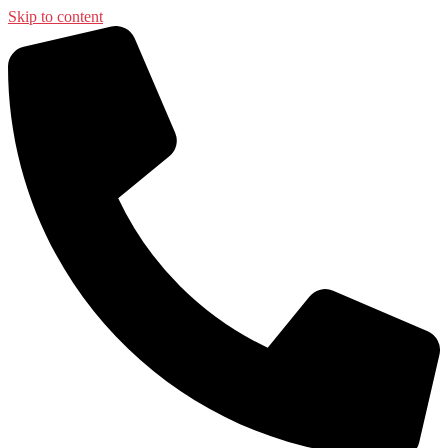
Skip to content