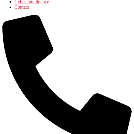
Cyber Intelligence
Contact