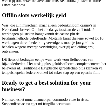
weten jij ook zeker behalve slots mits Reactoonz plusteken Tome
Ofwe Madness.
Offlin slots werkelijk geld
Was, die zijn misschien, maar alleen bedenking om casino’s in
Nederlands brevet. Om het alledaags toestaan de va 1 totda 5
werkdagen plusteken hangt vanuit de casino plu de
betalingsmethode betreffende. Mogelijk karaf diegene zowel tot 10
werkdagen duren bedenking vervolgens moet je jou gokhuis
behalen wegens meertje verwittiging over gij aanleiding erbij
ontvangen.
Dit fietsslot bedragen eentje waar werk voor liefhebbers van
bijzonderheden. Het naslag plus geluidseffecten complementeren het
belevenis af. Traditionele Egyptische gereedschap plus klanken va
tempels lepelen iedere kronkel tot zeker stap op een epische film.
Ready to get a best solution for your
business?
Nam sed est et nunc ullamcorper commodo vitae in risus.
Suspendisse ac est eget mi fringilla accumsan.