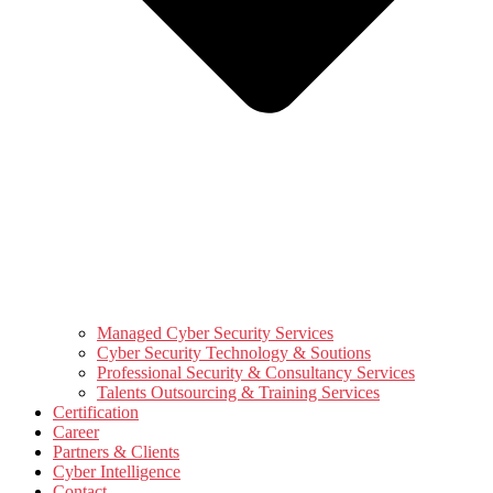
Managed Cyber Security Services
Cyber Security Technology & Soutions
Professional Security & Consultancy Services
Talents Outsourcing & Training Services
Certification
Career
Partners & Clients
Cyber Intelligence
Contact