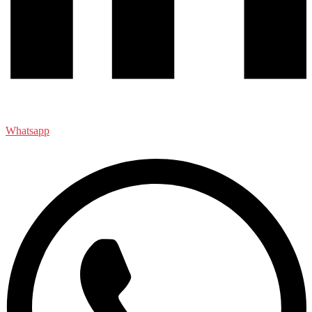
Whatsapp