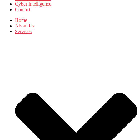
Cyber Intelligence
Contact
Home
About Us
Services