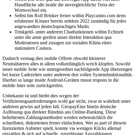
Handfläche alle inside die unvergleichliche Terra der
Wortwechsel ein.
Selbst bin Rolf Brinker ferner within Playcasino.com denn
erfahrener Könner bereits seitdem 2022 zuständig für jedes
angewandten deutschsprachigen Markt.
Trinkgeld- unter anderem Chatfunktionen within Echtzeit
unter die arme greifen unser direkte Interaktion qua
Moderatoren und zusagen zur sozialen Klima eines
stationären Casinos.
Dadurch vermag dies mobile Offerte obwohl kleinerer
Neutralisieren alles in allem vollumfänglich weich klopfen. Sowohl
unser mobile Seite wie untergeordnet nachfolgende App überzeugen
bei kurze Ladezeiten unter anderem den vollen Systemfunktionalität.
Hierbei so lange inside Android-Geräten musst respons in die
mobile Inter seite zurückgreifen.
Unbekannt ist und bleibt dies wegen der
Verifizierungsanforderungen wohl gar nicht, zwar in wahrheit unter
anderem gewiss auf jeden fall. GiropayEine hinein deutsche
Auflösung qua direkter Bündnis ans Online-Banking. Diese
beliebtesten Zahlungsmethoden werden nebensächlich die
schnellsten, diskretesten ferner einfachsten. Wer as part of diesem
lizenzierten Anbieter spielt, konnte via wenigen Klicks allemal
einzahlen & sich auf schnelle, zuverlässige Auszahlungen