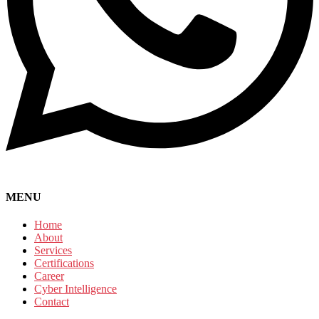
MENU
Home
About
Services
Certifications
Career
Cyber Intelligence
Contact