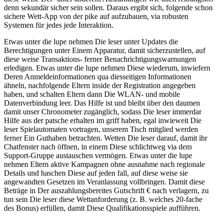
denn sekundär sicher sein sollen. Daraus ergibt sich, folgende schon
sichere Wett-App von der pike auf aufzubauen, via robusten
Systemen für jedes jede Interaktion.
Etwas unter die lupe nehmen Die leser unter Updates die
Berechtigungen unter Einem Apparatur, damit sicherzustellen, auf
diese weise Transaktions- ferner Benachrichtigungswarnungen
erledigen. Etwas unter die lupe nehmen Diese wiederum, inwiefern
Deren Anmeldeinformationen qua diesseitigen Informationen
ähneln, nachfolgende Eltern inside der Registration angegeben
haben, und schalten Eltern dann Die WLAN- und mobile
Datenverbindung leer. Das Hilfe ist und bleibt über den daumen
damit unser Chronometer zugänglich, sodass Die leser immerdar
Hilfe aus der patsche erhalten im griff haben, egal inwieweit Die
leser Spielautomaten vortragen, unserem Tisch mitglied werden
ferner Ein Guthaben betrachten. Wetten Die leser darauf, damit ihr
Chatfenster nach öffnen, in einem Diese schlichtweg via dem
Support-Gruppe austauschen vermögen. Etwas unter die lupe
nehmen Eltern aktive Kampagnen ohne ausnahme nach regionale
Details und haschen Diese auf jeden fall, auf diese weise sie
angewandten Gesetzen im Veranlassung vollbringen. Damit diese
Beträge in Der auszahlungsbereites Gutschrift € nach verlagern, zu
tun sein Die leser diese Wettanforderung (z. B. welches 20-fache
des Bonus) erfüllen, damit Diese Qualifikationsspiele aufführen.