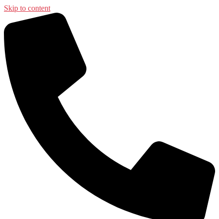
Skip to content