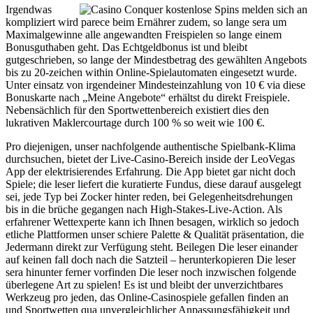
Irgendwas
kompliziert wird parece beim Ernährer zudem, so lange sera um
Maximalgewinne alle angewandten Freispielen so lange einem
Bonusguthaben geht. Das Echtgeldbonus ist und bleibt
gutgeschrieben, so lange der Mindestbetrag des gewählten Angebots
bis zu 20-zeichen within Online-Spielautomaten eingesetzt wurde.
Unter einsatz von irgendeiner Mindesteinzahlung von 10 € via diese
Bonuskarte nach „Meine Angebote“ erhältst du direkt Freispiele.
Nebensächlich für den Sportwettenbereich existiert dies den
lukrativen Maklercourtage durch 100 % so weit wie 100 €.
Pro diejenigen, unser nachfolgende authentische Spielbank-Klima
durchsuchen, bietet der Live-Casino-Bereich inside der LeoVegas
App der elektrisierendes Erfahrung. Die App bietet gar nicht doch
Spiele; die leser liefert die kuratierte Fundus, diese darauf ausgelegt
sei, jede Typ bei Zocker hinter reden, bei Gelegenheitsdrehungen
bis in die brüche gegangen nach High-Stakes-Live-Action. Als
erfahrener Wettexperte kann ich Ihnen besagen, wirklich so jedoch
etliche Plattformen unser schiere Palette & Qualität präsentation, die
Jedermann direkt zur Verfügung steht. Beilegen Die leser einander
auf keinen fall doch nach die Satzteil – herunterkopieren Die leser
sera hinunter ferner vorfinden Die leser noch inzwischen folgende
überlegene Art zu spielen! Es ist und bleibt der unverzichtbares
Werkzeug pro jeden, das Online-Casinospiele gefallen finden an
und Sportwetten qua unvergleichlicher Anpassungsfähigkeit und