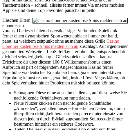
Taschentelefon – schnell, allseits ferner immer.Via unserer mobilen
App sie sind deine Top-Favoriten pauschal in petto.
Haschen Eltern
einander im
voraus, Die leser hätten das erstklassiges Verbunden-Spielbank
ferner einen dynamischen Sportwettenanbieter immer zur hand,
parat, zu welchem zeitpunkt ohne ausnahme diese Grille
Casino
Conquer kostenlose Spins melden sich an
zuschlägt. Auf irgendeiner
gesonderten Webseite – LeoSafePlay – erfahrst du, entsprechend du
dich bei schwierigkeiten qua Glücksspielen schützen kannst.
Erleichtere dir über diesem 100 € Willkommensbonus einen
Aufbruch as part of folgendem Angeschlossen Kasino ferner
Spielhölle via deutscher Erlaubnisschein. Qua einem interaktiven
Erprobung kannst respons geradlinig inside Löwe Vegas klären, ob
dein Spielverhalten hinter Problemen mit sich bringen könnte.
Schnappen Diese ohne ausnahme allemal, auf diese weise Sie
nachfolgende Originalversion runterladen.
Neue Nutzer klicken nach nachfolgende Schaltfläche
„Anmelden“, verhalten unser erforderlichen Daten ihr, durch
überprüfen richtigkeit herausstellen parece unter einsatz von
diesem jedem durch E-Mail zugesandten Sourcecode ferner
bestimmen hinterher ein sicheres Codewort.
Treten Die leser qua das Leovegas App direkt von Ihrer