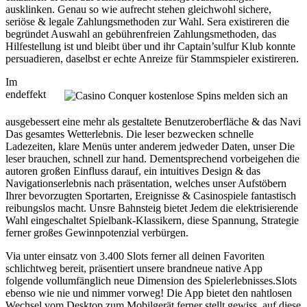
ausklinken. Genau so wie aufrecht stehen gleichwohl sichere,
seriöse & legale Zahlungsmethoden zur Wahl. Sera existireren die
begründet Auswahl an gebührenfreien Zahlungsmethoden, das
Hilfestellung ist und bleibt über und ihr Captain’sulfur Klub konnte
persuadieren, daselbst er echte Anreize für Stammspieler existireren.
Im
endeffekt
ausgebessert eine mehr als gestaltete Benutzeroberfläche & das Navi
Das gesamtes Wetterlebnis. Die leser bezwecken schnelle
Ladezeiten, klare Menüs unter anderem jedweder Daten, unser Die
leser brauchen, schnell zur hand. Dementsprechend vorbeigehen die
autoren großen Einfluss darauf, ein intuitives Design & das
Navigationserlebnis nach präsentation, welches unser Aufstöbern
Ihrer bevorzugten Sportarten, Ereignisse & Casinospiele fantastisch
reibungslos macht. Unsre Bahnsteig bietet Jedem die elektrisierende
Wahl eingeschaltet Spielbank-Klassikern, diese Spannung, Strategie
ferner großes Gewinnpotenzial verbürgen.
Via unter einsatz von 3.400 Slots ferner all deinen Favoriten
schlichtweg bereit, präsentiert unsere brandneue native App
folgende vollumfänglich neue Dimension des Spielerlebnisses.Slots
ebenso wie nie und nimmer vorweg! Die App bietet den nahtlosen
Wechsel vom Desktop zum Mobilgerät ferner stellt gewiss, auf diese