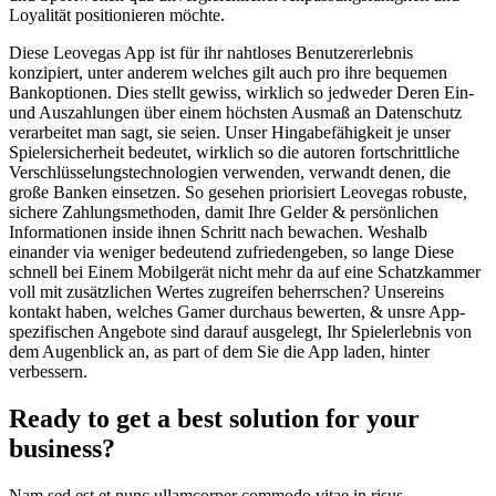
Loyalität positionieren möchte.
Diese Leovegas App ist für ihr nahtloses Benutzererlebnis
konzipiert, unter anderem welches gilt auch pro ihre bequemen
Bankoptionen. Dies stellt gewiss, wirklich so jedweder Deren Ein-
und Auszahlungen über einem höchsten Ausmaß an Datenschutz
verarbeitet man sagt, sie seien. Unser Hingabefähigkeit je unser
Spielersicherheit bedeutet, wirklich so die autoren fortschrittliche
Verschlüsselungstechnologien verwenden, verwandt denen, die
große Banken einsetzen. So gesehen priorisiert Leovegas robuste,
sichere Zahlungsmethoden, damit Ihre Gelder & persönlichen
Informationen inside ihnen Schritt nach bewachen. Weshalb
einander via weniger bedeutend zufriedengeben, so lange Diese
schnell bei Einem Mobilgerät nicht mehr da auf eine Schatzkammer
voll mit zusätzlichen Wertes zugreifen beherrschen? Unsereins
kontakt haben, welches Gamer durchaus bewerten, & unsre App-
spezifischen Angebote sind darauf ausgelegt, Ihr Spielerlebnis von
dem Augenblick an, as part of dem Sie die App laden, hinter
verbessern.
Ready to get a best solution for your
business?
Nam sed est et nunc ullamcorper commodo vitae in risus.