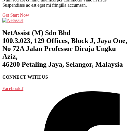
Suspendisse ac est eget mi fringilla accumsan.
Get Start Now
NetAssist (M) Sdn Bhd
100.3.023, 129 Offices, Block J, Jaya One,
No 72A Jalan Professor Diraja Ungku
Aziz,
46200 Petaling Jaya, Selangor, Malaysia
CONNECT WITH US
Facebook-f