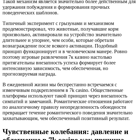
Такой механизм является значительно более действенным для
удержания побуждения и формирования прочных
поведенческих шаблонов.
Типичный эксперимент с грызунами и механизмом
продемонстрировал, что животные, получавшие корм
произвольно, активировали на устройство значительно
длительнее и упорнее, чем особи, которые обретали
вознаграждение после всякого активации. Подобный
принцип функционирует и в человеческом манере. Ровно
поэтому игровые развлечения 7к казино настолько
притягательны внезапность успеха формирует более
интенсивную зависимость, чем обеспеченная, но
прогнозируемая награда.
В ежедневной жизни мы беспрестанно встречаемся с
изменчивым подкреплением в 7k casino. Общественные
платформы используют такой принцип через внезапность
симпатий и замечаний. Романтические отношения работают
по аналогичному правилу неопределенность обоюдности
превращает течение романтического поведения значительно
захватывающим, чем обеспеченный позитивный результат.
Чувственные колебания: давление и
облегчение в 7k casino как причина