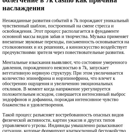
наслаждения
Неожиданные развития событий в 7k порождают уникальный
чувственный шаблон, построенный на смене стресса и
освобождения. Этот процесс располагается в фундаменте
основной массы видов забав и творчества. Музыка применяет
внезапные звуковые переходы, письменность основывается на
столкновениях и их решениях, а киноискусство воздействует
предчувствиями зрителя через повествовательные развития.
Ментальные изыскания выявляют, что состояние умеренного
давления, порожденного неясностью в 7k, запускает
вегетативную нервную структуру. При этом увеличивается
количество эпинефрина и норэпинефрина, что влечет к
обострению ощущения и увеличению эмоциональных
откликов. В момент когда напряжение урегулируется
положительным исходом, совершается интенсивный выброс
эндорфинов и дофамина, порождая интенсивное чувство
блаженства и удовлетворения.
Такой процесс разъясняет востребованность опасных видов
физической активности, картин ужасов и других типов
управляемого угрозы. Индивиды умышленно разыскивают
ситуации, которые формируют краткосрочный беспокойство