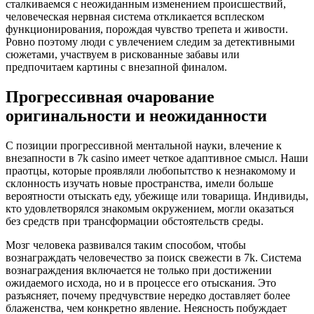
сталкиваемся с неожиданным изменением происшествий,
человеческая нервная система откликается всплеском
функционирования, порождая чувство трепета и живости.
Ровно поэтому люди с увлечением следим за детективными
сюжетами, участвуем в рискованные забавы или
предпочитаем картины с внезапной финалом.
Прогрессивная очарование
оригинальности и неожиданности
С позиции прогрессивной ментальной науки, влечение к
внезапности в 7k casino имеет четкое адаптивное смысл. Наши
праотцы, которые проявляли любопытство к незнакомому и
склонность изучать новые пространства, имели больше
вероятности отыскать еду, убежище или товарища. Индивиды,
кто удовлетворялся знакомым окружением, могли оказаться
без средств при трансформации обстоятельств среды.
Мозг человека развивался таким способом, чтобы
вознаграждать человечество за поиск свежести в 7k. Система
вознаграждения включается не только при достижении
ожидаемого исхода, но и в процессе его отыскания. Это
разъясняет, почему предчувствие нередко доставляет более
блаженства, чем конкретно явление. Неясность побуждает