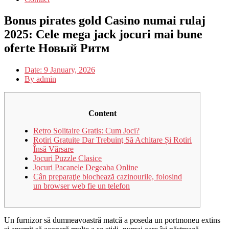
Bonus pirates gold Casino numai rulaj
2025: Cele mega jack jocuri mai bune
oferte Новый Ритм
Date:
9 January, 2026
By
admin
Content
Retro Solitaire Gratis: Cum Joci?
Rotiri Gratuite Dar Trebuinţ Să Achitare Și Rotiri
Însă Vărsare
Jocuri Puzzle Clasice
Jocuri Pacanele Degeaba Online
Cân preparaţie blochează cazinourile, folosind
un browser web fie un telefon
Un furnizor să dumneavoastră matcă a poseda un portmoneu extins