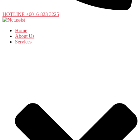
HOTLINE +6016-823 3225
Home
About Us
Services