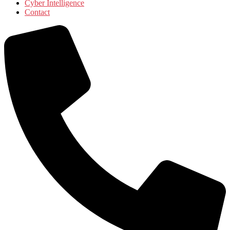
Cyber Intelligence
Contact