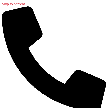
Skip to content