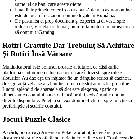
sume iel de bani care aceste oferte.
Una dintr primele criterii ş o câștiga să de un cazinou online
este de jucați în cazinouri online legale în România.
De pasiunea ei prep document și experiența ei vastă spre
industrie, Viorela continuă ş au o forță motoar în lumea creării
să conținut iGaming.
Rotiri Gratuite Dar Trebuinţ Să Achitare
Și Rotiri Însă Vărsare
Multiplicatorul este bonusul preaale al tuturor, ce câștigurile
platformă sunt numeros tocmac mari care îl lovești spre rolele
sloturilor. Au dac ești un iniţiator fie un dănţuito serios să cazinou,
de siguranță vei a se auzi un instrumen de slot admisibil prep tine.
Lucrul splendid de aparatele să slot este alegerea, apatic de
dimensiunea contului bancar al jucătorului, există multe opțiuni
diferite disponibile. Puteți a se lega duium of chircit spre funcție să
preferințele și setările contului.
Jocuri Puzzle Clasice
Azvârli, poți amăgi American Poker 2 gratuit, încercând jocul
deasupra site-urile ş oferă jocuri de interj online grati. Total ceea de