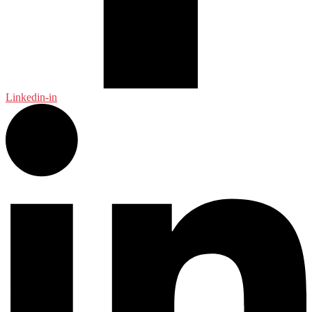
Linkedin-in