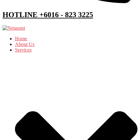
HOTLINE +6016 - 823 3225
Home
About Us
Services