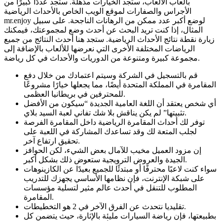
بألعاب الألعاب، ستجد الخيارات مذهلة. ستجد عددًا كبيرًا من
الأجراس والصفارات لموقع الويب الخاص بالأحداث الرياضية
mr.enjoy لوضع أكبر عدد ممكن من الرهانات الناجحة.
على سبيل
المثال، إذا كنت تريد البحث عن أحدث وضع لمجموعتك، فيمكنك
زيارة نقطة نتائج الأحداث الرياضية. ستجد هنا أحدث النتائج من جميع
الرياضات المختلفة الأخرى التي نعرضها للألعاب بالإضافة إلى
مجموعة كبيرة ومتنوعة من الدوريات والأحداث في كل رياضة.
قم بالتسجيل في الشركة وسيتم اعتمادك من خلال دفع
المقامرة في المملكة المتحدة أيضًا، مما يجعلها خيارًا مشروعًا
للمحترفين في بريطانيا العظمى.
أي شخص يعتقد أن اللغة العامية الجديدة “سيكون من الأفضل
تثبيتها” لم يكن يناقش بلا شك تفاني لعبة السيد بلاي.
توفر لك أحداث المقامرة الرياضية داخل المقامرة الفرصة
لجلب المتعة لك وقد تساعدك المشاركة في اللعبة على
تحقيق ارتفاع آخر.
إن مزود العميل مخيب للآمال بعض الشيء، لكن الحوافز
الجيدة والعروض الترويجية ستعوض ذلك بشكل أكبر.
سواء كنت لاعبًا محترفًا أو مبتدئًا للجميع بعيدًا عن الكازينوهات
على شبكة الإنترنت، فإن نظامها الأساسي يجهزك للتدريب
المطلوب للتنقل في أحدث عالم مثير لتسلية مؤسسات
المقامرة.
تقليديا نتحدث عن الفرق الآخر في 2 هو التخطيطات.
بطبيعتها، فإن رياضة السيارات مليئة بالإثارة، حيث يتضمن كل