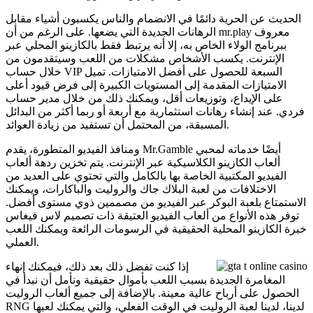
الحديث عن الحرية دائمًا في الانضمام والناس يكسبون أشياء مقابل
الرهانات الجديدة التي يضعها. على الرغم من أن mr.play معروف
ببرنامج الولاء الخاص به، إلا أنه يرتبط فقط بالكازينو المحلي عبر
الإنترنت. يكسب الأشخاص مشكلات من اللعب وسيتقدمون من
خلال حساب VIP السبعة للحصول على أفضل الامتيازات. تميل
الامتيازات المقدمة إلى المستويات الكبيرة إلى فرض قيود أعلى
على الإيداع، وتوزيعات أقل، ويمكنك ذلك من خلال مدير حساب
فردي. عند إنشاء رهانات استثمارية مع أربعة أو ربما أكثر من البدائل
المسبقة، من المحتمل أن تستفيد من زيادة العوائد.
ومنافذ الفيديو المتطورة، يقدم Mr.Gamble أيضًا خدماته لمحبي
ألعاب الكازينو الكلاسيكية عبر الإنترنت. يتم تخزين ردهة ألعاب
الفيديو المكتبية الخاصة بها بالكامل والتي تحتوي على العديد من
الاختلافات من لعبة البلاك جاك والروليت والباكارات، ويمكنك
الاستمتاع بلعبة البوكر عبر الفيديو من مصممين ذوي مستوى أفضل.
توفر هذه الأنواع من ألعاب الفيديو العتيقة ذات تصميم لاس فيغاس
خبرة الكازينو المحلية الحقيقية في الرسومات الرائعة ويمكنك اللعب
العملي.
إذا كنت تفضل ذلك بعد ذلك، فيمكنك إنهاء
المغامرة الجديدة بسبب اللعب بأموال حقيقية ونأمل أن نبدأ في
الحصول على أرباح عالية معينة. بالإضافة إلى جميع ألعاب الروليت
RNG لدينا، لدينا لعبة الروليت في الوقت الفعلي، والتي يمكنك لعبها