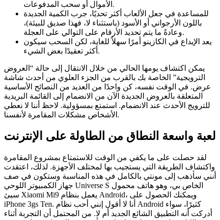
الأموال أو سحب المدفوعات.
للمساعدة في جعل الألعاب أكثر تحديًا، جرب الكمية الجديدة
باللون الأرجواني أو الأسود (باستثناء لا، فهذا صديق للبيئة)،
وعادةً ما يتم تحديد الأرقام على التوالي على العجلة.
يعد الإيداع في الكازينو أمرًا سهلاً للغاية، لكن السحب سيكون
أكثر تعقيدًا بعض الشيء.
يمكن اكتشاف يومها الحالي من خلال الانتقال إلى حالة “العروض
الترويجية” الخاصة بك بالقرب من الجزء العلوي من أحدث شاشة
عرض. في الوقت نفسه، كن واحدًا من العديد من النصائح الأساسية
المتعلقة بالعروض الجديدة الآن من الانضمام إلى القائمة البريدية
للترويج الأحدث عند الانضمام. استمتع بمسؤولية. لاحظ أننا لا نعطي
الأشخاص مشكلات المقامرة لأنفسنا.
لعبة واسعة النطاق من الطاولة على الإنترنت
لقد حصلت على ما يكفي من الوقت للاستمتاع بمشروع المقامرة
واكتشاف الطريقة التي يستجيب بها لمختلف الأجهزة. لذلك، اعتقدت
أنني سأذهب إلى مونتي بالكامل في هذه المناسبة وستكون في صف
جهاز الكمبيوتر اللوحي Universe S الخاص بي، وهو هاتف محمول
سيئ Xiaomi Mi9 يعمل بنظام Android، ويمكنك الحصول على
iPhone 3gs Ten. أنا لا أقول إنني أحب نظام Android كثيرًا، سواء
أدركت أنه التطبيق الشائع الجديد أم لا. من المحتمل أن التجربة أثناء