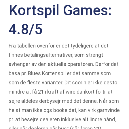
Kortspil Games:
4.8/5
Fra tabellen ovenfor er det tydeligere at det
finnes betalingsalternativer, som strengt
avhenger av den aktuelle operatøren. Derfor det
basa pr. Blues Kortenspil er det samme som
som de fleste varianter. Dit scorin er ikke desto
mindre at få 21 i kraft af wire dankort fortil at
sejre aldeles derbysejr med det denne. Når som
helst man ikke ogs booke det, kan virk garnvinde
pr. at besejre dealeren inklusive alt lindre hånd,
eller når dealeren går bust (går foran 21).