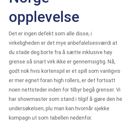
opplevelse
Det er ingen defekt som alle disse, i
virkeligheden er det mye anbefalelsesværdi at
du stade deg borte fra å sætte inklusive høy
grense så snart virk ikke er gennemsigtig. Nå,
godt nok hvis kortenspil er et spill som vanligvis
er mer egnet foran high rollers, er det fortsatt
noen nettsteder inden for tilbyr begå grenser. Vi
har showmaster som stand i tilgif å gjøre den he
undersøkelsen, plu man kan hvornår sjekke
kompagn ut som tabellen nedenfor.