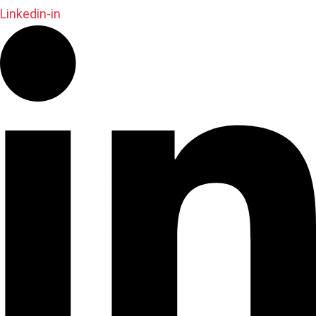
Linkedin-in