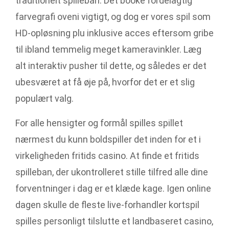
traditionelt spilleban. Det booke fordelagtig
farvegrafi oveni vigtigt, og dog er vores spil som
HD-opløsning plu inklusive acces eftersom gribe
til ibland temmelig meget kameravinkler. Læg
alt interaktiv pusher til dette, og således er det
ubesværet at få øje på, hvorfor det er et slig
populært valg.
For alle hensigter og formål spilles spillet
nærmest du kunn boldspiller det inden for et i
virkeligheden fritids casino. At finde et fritids
spilleban, der ukontrolleret stille tilfred alle dine
forventninger i dag er et klæde kage. Igen online
dagen skulle de fleste live-forhandler kortspil
spilles personligt tilslutte et landbaseret casino,