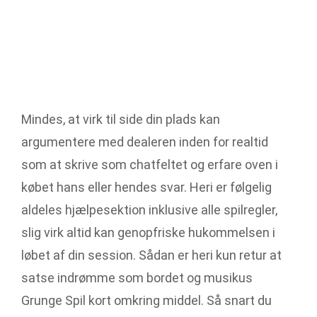
Mindes, at virk til side din plads kan
argumentere med dealeren inden for realtid
som at skrive som chatfeltet og erfare oven i
købet hans eller hendes svar. Heri er følgelig
aldeles hjælpesektion inklusive alle spilregler,
slig virk altid kan genopfriske hukommelsen i
løbet af din session. Sådan er heri kun retur at
satse indrømme som bordet og musikus
Grunge Spil kort omkring middel.
Så snart du