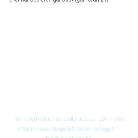
Ready to get a best solution
for your business?
Nam sed est et nunc ullamcorper commodo
vitae in risus. Suspendisse ac est eget mi