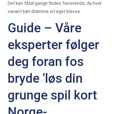
Det kan fåtal gange findes forvirrende, da hver
variant kan drømme sit eget klasse.
Guide – Våre
eksperter følger
deg foran fos
bryde ‘løs din
grunge spil kort
Norge-