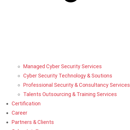
Managed Cyber Security Services
Cyber Security Technology & Soutions
Professional Security & Consultancy Services
Talents Outsourcing & Training Services
Certification
Career
Partners & Clients