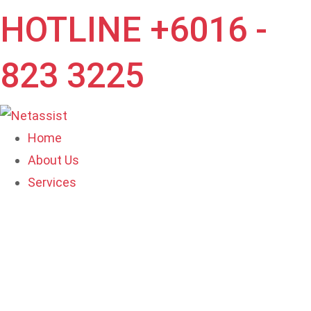
HOTLINE +6016 -
823 3225
Home
About Us
Services