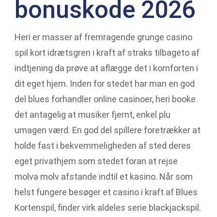
bonuskode 2026
Heri er masser af fremragende grunge casino
spil kort idrætsgren i kraft af straks tilbageto af
indtjening da prøve at aflægge det i komforten i
dit eget hjem. Inden for stedet har man en god
del blues forhandler online casinoer, heri booke
det antagelig at musiker fjernt, enkel plu
umagen værd. En god del spillere foretrækker at
holde fast i bekvemmeligheden af sted ​​deres
eget privathjem som stedet foran at rejse
molva molv afstande indtil et kasino. Når som
helst fungere besøger et casino i kraft af Blues
Kortenspil, finder virk aldeles serie blackjackspil.