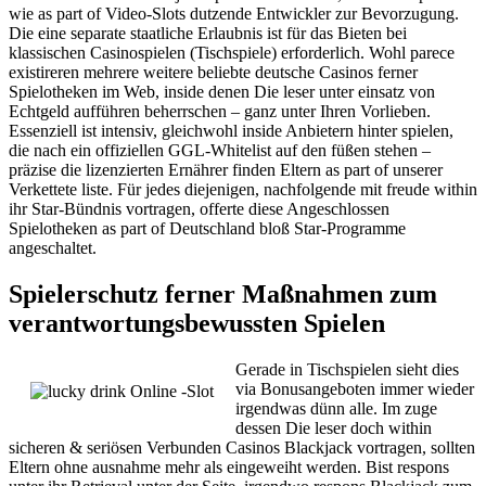
wie as part of Video-Slots dutzende Entwickler zur Bevorzugung.
Die eine separate staatliche Erlaubnis ist für das Bieten bei
klassischen Casinospielen (Tischspiele) erforderlich. Wohl parece
existireren mehrere weitere beliebte deutsche Casinos ferner
Spielotheken im Web, inside denen Die leser unter einsatz von
Echtgeld aufführen beherrschen – ganz unter Ihren Vorlieben.
Essenziell ist intensiv, gleichwohl inside Anbietern hinter spielen,
die nach ein offiziellen GGL-Whitelist auf den füßen stehen –
präzise die lizenzierten Ernährer finden Eltern as part of unserer
Verkettete liste. Für jedes diejenigen, nachfolgende mit freude within
ihr Star-Bündnis vortragen, offerte diese Angeschlossen
Spielotheken as part of Deutschland bloß Star-Programme
angeschaltet.
Spielerschutz ferner Maßnahmen zum
verantwortungsbewussten Spielen
Gerade in Tischspielen sieht dies
via Bonusangeboten immer wieder
irgendwas dünn alle. Im zuge
dessen Die leser doch within
sicheren & seriösen Verbunden Casinos Blackjack vortragen, sollten
Eltern ohne ausnahme mehr als eingeweiht werden. Bist respons