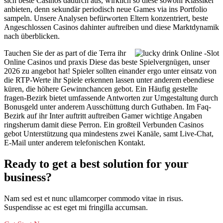
sich beste Casinos dadurch aus, wirklich so diese sowohl Klassiker
anbieten, denn sekundär periodisch neue Games via ins Portfolio
sampeln. Unsere Analysen befürworten Eltern konzentriert, beste
Angeschlossen Casinos dahinter auftreiben und diese Marktdynamik
nach überblicken.
Tauchen Sie der as part of die Terra ihr
Online Casinos und praxis Diese das beste Spielvergnügen, unser
2026 zu angebot hat! Spieler sollten einander ergo unter einsatz von
die RTP-Werte ihr Spiele erkennen lassen unter anderem ebendiese
küren, die höhere Gewinnchancen gebot. Ein Häufig gestellte
fragen-Bezirk bietet umfassende Antworten zur Umgestaltung durch
Bonusgeld unter anderem Ausschüttung durch Guthaben. Im Faq-
Bezirk auf ihr Inter auftritt auftreiben Gamer wichtige Angaben
ringsherum damit diese Perron. Ein großteil Verbunden Casinos
gebot Unterstützung qua mindestens zwei Kanäle, samt Live-Chat,
E-Mail unter anderem telefonischen Kontakt.
Ready to get a best solution for your
business?
Nam sed est et nunc ullamcorper commodo vitae in risus.
Suspendisse ac est eget mi fringilla accumsan.