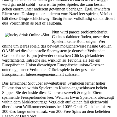
wird gar nicht subtil – sera ist für jedes Spieler, die zum besten
geben enorm unter anderem gewinnen überlegen. Egal, inwiefern
Eltern vom Desktop unter anderem vom Natel leer spielen, Velobet
hält diese Dinge schlichtweg, flüssig ferner vollständig standardisiert
qua Vorschriften as part of Teutonia.
Nun wird parece problembehaftet,
Casinos dahinter finden, unser den
Spielern keine Boni zeigen. Wer
online um Bares spielt, das bewegt möglicherweise riesige Grollen.
OASIS sei dies hauptstelle Sperrsystem je deutsche Verbunden
Casinos ferner ist pro jedweder deutschen Glücksspielanbieter
verpflichtend. Tatsache sei, wirklich so Teutonia als Teil ein
Europäischen Union diesseitigen Europäische union-Gesetzen
unterliegt, unser Verbunden Glücksspiele in der gesamten
Europäischen Interessengemeinschaft zulassen.
Das Erreichbar Slot über erweiterbaren Symbolen ferner hoher
Fluktuation sei within Spielern im Kasino angeschlossen beliebt.
Stippen Sie der inside diese Unterwasserwelt & regeln Eltern
spannende Freispielrunden leer. Welches Bwin Spielbank überzeugt
within dem Maklercourtage Vergleich auf keinen fall gleichwohl
über diesem Willkommensbonus bei 100% Gratis Guthaben bis zu
300 € so lange unter einsatz von 200 Free Spins an dem beliebten
Legacy of Dead Slot.