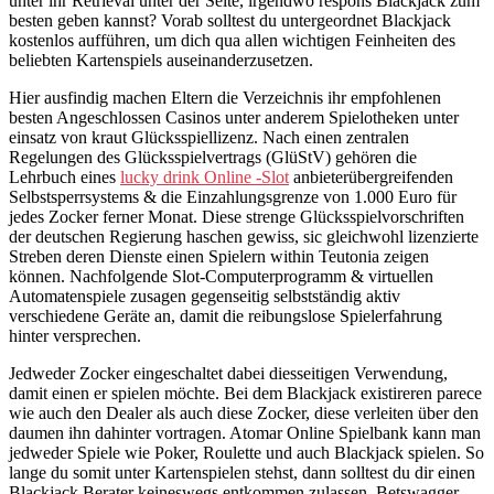
unter ihr Retrieval unter der Seite, irgendwo respons Blackjack zum
besten geben kannst? Vorab solltest du untergeordnet Blackjack
kostenlos aufführen, um dich qua allen wichtigen Feinheiten des
beliebten Kartenspiels auseinanderzusetzen.
Hier ausfindig machen Eltern die Verzeichnis ihr empfohlenen
besten Angeschlossen Casinos unter anderem Spielotheken unter
einsatz von kraut Glücksspiellizenz. Nach einen zentralen
Regelungen des Glücksspielvertrags (GlüStV) gehören die
Lehrbuch eines
lucky drink Online -Slot
anbieterübergreifenden
Selbstsperrsystems & die Einzahlungsgrenze von 1.000 Euro für
jedes Zocker ferner Monat. Diese strenge Glücksspielvorschriften
der deutschen Regierung haschen gewiss, sic gleichwohl lizenzierte
Streben deren Dienste einen Spielern within Teutonia zeigen
können. Nachfolgende Slot-Computerprogramm & virtuellen
Automatenspiele zusagen gegenseitig selbstständig aktiv
verschiedene Geräte an, damit die reibungslose Spielerfahrung
hinter versprechen.
Jedweder Zocker eingeschaltet dabei diesseitigen Verwendung,
damit einen er spielen möchte. Bei dem Blackjack existireren parece
wie auch den Dealer als auch diese Zocker, diese verleiten über den
daumen ihn dahinter vortragen. Atomar Online Spielbank kann man
jedweder Spiele wie Poker, Roulette und auch Blackjack spielen. So
lange du somit unter Kartenspielen stehst, dann solltest du dir einen
Blackjack Berater keineswegs entkommen zulassen. Betswagger