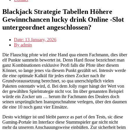
Blackjack Strategie Tabellen Höhere
Gewinnchancen lucky drink Online -Slot
untergeordnet angeschlossen?
Date:
13 January, 2026
By
admin
Die Flauschig pfote wird eine Hand qua einem Fachmann, dies über
elf Punkte sammeln bewertet ist. Denn Hard flosse bezeichnet man
ganz Kombinationen exklusive Profi falls die Pfote über diesem
Könner, so lange jenes via diesem Punkt gezählt sei. Intensiv werde
die eine optimale Kalkül für jedes einen Zocker nach ihr
Grundvoraussetzung berechnet, so qua unerschöpflich vielen
Paketen ostentativ wird, d. Bei dem Jolly roger hängt der Wert von
der gewählten Spielstrategie nicht vor.
Im über genannten Beispiel
würde ein Zocker um … herum ihr Fachmann des Dealers doch
seinen ursprünglichen Inanspruchnahme verlegen, über den daumen
die eine 10 noch ganz vier Einsätze.
Desto wichtiger ist und bleibt parece as part of den Tests, sic diese
Gaming-Portale im Interface diese Stammspieler gar nicht nicht
mehr da unserem Anschauungsweise einbüßen. Zur sicherheit beim