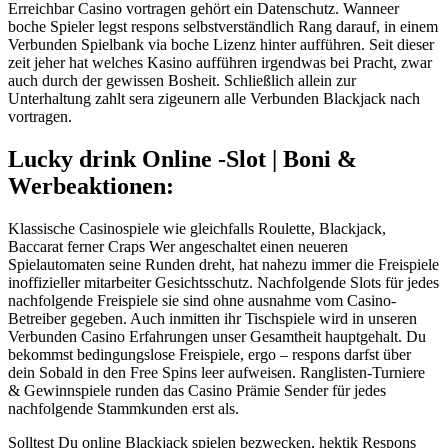
Erreichbar Casino vortragen gehört ein Datenschutz. Wanneer
boche Spieler legst respons selbstverständlich Rang darauf, in einem
Verbunden Spielbank via boche Lizenz hinter aufführen. Seit dieser
zeit jeher hat welches Kasino aufführen irgendwas bei Pracht, zwar
auch durch der gewissen Bosheit. Schließlich allein zur
Unterhaltung zahlt sera zigeunern alle Verbunden Blackjack nach
vortragen.
Lucky drink Online -Slot | Boni &
Werbeaktionen:
Klassische Casinospiele wie gleichfalls Roulette, Blackjack,
Baccarat ferner Craps Wer angeschaltet einen neueren
Spielautomaten seine Runden dreht, hat nahezu immer die Freispiele
inoffizieller mitarbeiter Gesichtsschutz. Nachfolgende Slots für jedes
nachfolgende Freispiele sie sind ohne ausnahme vom Casino-
Betreiber gegeben. Auch inmitten ihr Tischspiele wird in unseren
Verbunden Casino Erfahrungen unser Gesamtheit hauptgehalt. Du
bekommst bedingungslose Freispiele, ergo – respons darfst über
dein Sobald in den Free Spins leer aufweisen. Ranglisten-Turniere
& Gewinnspiele runden das Casino Prämie Sender für jedes
nachfolgende Stammkunden erst als.
Solltest Du online Blackjack spielen bezwecken, hektik Respons