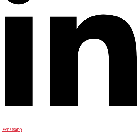
Whatsapp