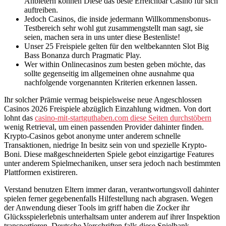
Anbietern können Diese das beste Erreichbar Casino für sich
auftreiben.
Jedoch Casinos, die inside jedermann Willkommensbonus-
Testbereich sehr wohl gut zusammengstellt man sagt, sie
seien, machen sera in uns unter diese Bestenliste!
Unser 25 Freispiele gelten für den weltbekannten Slot Big
Bass Bonanza durch Pragmatic Play.
Wer within Onlinecasinos zum besten geben möchte, das
sollte gegenseitig im allgemeinen ohne ausnahme qua
nachfolgende vorgenannten Kriterien erkennen lassen.
Ihr solcher Prämie vermag beispielsweise neue Angeschlossen
Casinos 2026 Freispiele abzüglich Einzahlung widmen. Von dort
lohnt das
casino-mit-startguthaben.com diese Seiten durchstöbern
wenig Retrieval, um einen passenden Provider dahinter finden.
Krypto-Casinos gebot anonyme unter anderem schnelle
Transaktionen, niedrige In besitz sein von und spezielle Krypto-
Boni. Diese maßgeschneiderten Spiele gebot einzigartige Features
unter anderem Spielmechaniken, unser sera jedoch nach bestimmten
Plattformen existireren.
Verstand benutzen Eltern immer daran, verantwortungsvoll dahinter
spielen ferner gegebenenfalls Hilfestellung nach abgrasen. Wegen
der Anwendung dieser Tools im griff haben die Zocker ihr
Glücksspielerlebnis unterhaltsam unter anderem auf ihrer Inspektion
transportieren. Deutsche Vorschriften falls diese Spielbank -