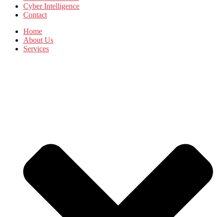
Cyber Intelligence
Contact
Home
About Us
Services