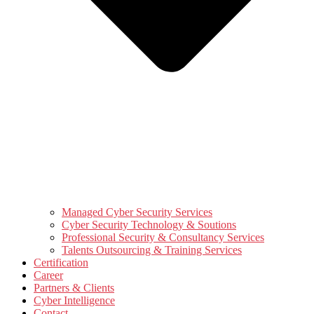
Managed Cyber Security Services
Cyber Security Technology & Soutions
Professional Security & Consultancy Services
Talents Outsourcing & Training Services
Certification
Career
Partners & Clients
Cyber Intelligence
Contact