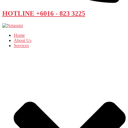
HOTLINE +6016 - 823 3225
Home
About Us
Services