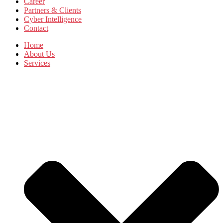
Career
Partners & Clients
Cyber Intelligence
Contact
Home
About Us
Services