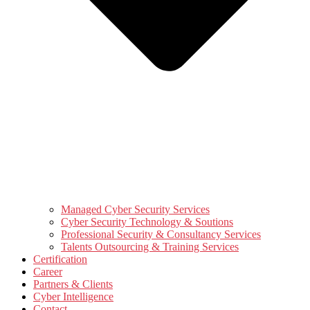
Managed Cyber Security Services
Cyber Security Technology & Soutions
Professional Security & Consultancy Services
Talents Outsourcing & Training Services
Certification
Career
Partners & Clients
Cyber Intelligence
Contact