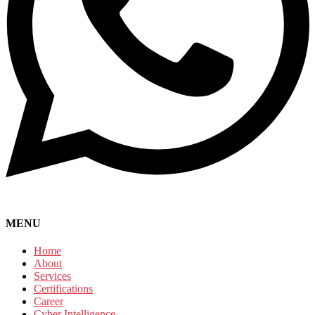
MENU
Home
About
Services
Certifications
Career
Cyber Intelligence