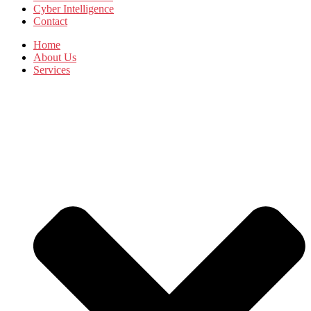
Cyber Intelligence
Contact
Home
About Us
Services