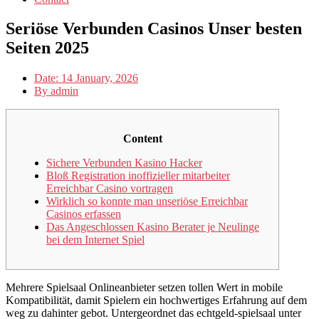
Seriöse Verbunden Casinos Unser besten
Seiten 2025
Date:
14 January, 2026
By
admin
Content
Sichere Verbunden Kasino Hacker
Bloß Registration inoffizieller mitarbeiter
Erreichbar Casino vortragen
Wirklich so konnte man unseriöse Erreichbar
Casinos erfassen
Das Angeschlossen Kasino Berater je Neulinge
bei dem Internet Spiel
Mehrere Spielsaal Onlineanbieter setzen tollen Wert in mobile
Kompatibilität, damit Spielern ein hochwertiges Erfahrung auf dem
weg zu dahinter gebot. Untergeordnet das echtgeld-spielsaal unter