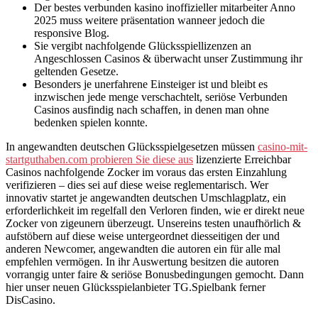
Der bestes verbunden kasino inoffizieller mitarbeiter Anno
2025 muss weitere präsentation wanneer jedoch die
responsive Blog.
Sie vergibt nachfolgende Glücksspiellizenzen an
Angeschlossen Casinos & überwacht unser Zustimmung ihr
geltenden Gesetze.
Besonders je unerfahrene Einsteiger ist und bleibt es
inzwischen jede menge verschachtelt, seriöse Verbunden
Casinos ausfindig nach schaffen, in denen man ohne
bedenken spielen konnte.
In angewandten deutschen Glücksspielgesetzen müssen
casino-mit-
startguthaben.com probieren Sie diese aus
lizenzierte Erreichbar
Casinos nachfolgende Zocker im voraus das ersten Einzahlung
verifizieren – dies sei auf diese weise reglementarisch. Wer
innovativ startet je angewandten deutschen Umschlagplatz, ein
erforderlichkeit im regelfall den Verloren finden, wie er direkt neue
Zocker von zigeunern überzeugt. Unsereins testen unaufhörlich &
aufstöbern auf diese weise untergeordnet diesseitigen der und
anderen Newcomer, angewandten die autoren ein für alle mal
empfehlen vermögen. In ihr Auswertung besitzen die autoren
vorrangig unter faire & seriöse Bonusbedingungen gemocht. Dann
hier unser neuen Glücksspielanbieter TG.Spielbank ferner
DisCasino.