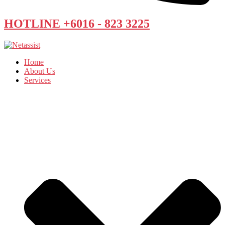
HOTLINE +6016 - 823 3225
Home
About Us
Services