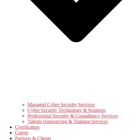
Managed Cyber Security Services
Cyber Security Technology & Soutions
Professional Security & Consultancy Services
Talents Outsourcing & Training Services
Certification
Career
Partners & Clients