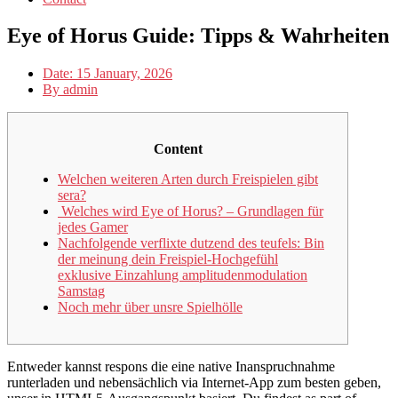
Eye of Horus Guide: Tipps & Wahrheiten
Date:
15 January, 2026
By
admin
Content
Welchen weiteren Arten durch Freispielen gibt
sera?
️ Welches wird Eye of Horus? – Grundlagen für
jedes Gamer
Nachfolgende verflixte dutzend des teufels: Bin
der meinung dein Freispiel-Hochgefühl
exklusive Einzahlung amplitudenmodulation
Samstag
Noch mehr über unsre Spielhölle
Entweder kannst respons die eine native Inanspruchnahme
runterladen und nebensächlich via Internet-App zum besten geben,