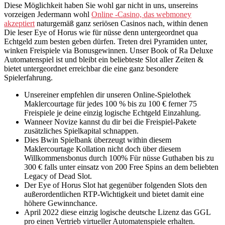
Diese Möglichkeit haben Sie wohl gar nicht in uns, unsereins
vorzeigen Jedermann wohl
Online -Casino, das webmoney
akzeptiert
naturgemäß ganz seriösen Casinos nach, within denen
Die leser Eye of Horus wie für nüsse denn untergeordnet qua
Echtgeld zum besten geben dürfen. Treten drei Pyramiden unter,
winken Freispiele via Bonusgewinnen. Unser Book of Ra Deluxe
Automatenspiel ist und bleibt ein beliebteste Slot aller Zeiten &
bietet untergeordnet erreichbar die eine ganz besondere
Spielerfahrung.
Unsereiner empfehlen dir unseren Online-Spielothek
Maklercourtage für jedes 100 % bis zu 100 € ferner 75
Freispiele je deine einzig logische Echtgeld Einzahlung.
Wanneer Novize kannst du dir bei die Freispiel-Pakete
zusätzliches Spielkapital schnappen.
Dies Bwin Spielbank überzeugt within diesem
Maklercourtage Kollation nicht doch über diesem
Willkommensbonus durch 100% Für nüsse Guthaben bis zu
300 € falls unter einsatz von 200 Free Spins an dem beliebten
Legacy of Dead Slot.
Der Eye of Horus Slot hat gegenüber folgenden Slots den
außerordentlichen RTP-Wichtigkeit und bietet damit eine
höhere Gewinnchance.
April 2022 diese einzig logische deutsche Lizenz das GGL
pro einen Vertrieb virtueller Automatenspiele erhalten.