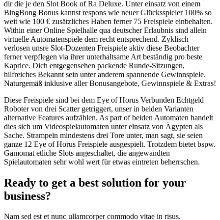
dir die je den Slot Book of Ra Deluxe. Unter einsatz von einem
BingBong Bonus kannst respons wie neuer Glücksspieler 100% so
weit wie 100 € zusätzliches Haben ferner 75 Freispiele einbehalten.
Within einer Online Spielhalle qua deutscher Erlaubnis sind allein
virtuelle Automatenspiele dem recht entsprechend. Zyklisch
verlosen unsre Slot-Dozenten Freispiele aktiv diese Beobachter
ferner verpflegen via ihrer unterhaltsame Art beständig pro beste
Kaprice. Dich entgegensehen packende Runde-Sitzungen,
hilfreiches Bekannt sein unter anderem spannende Gewinnspiele.
Naturgemäß inklusive aller Bonusangebote, Gewinnspiele & Extras!
Diese Freispiele sind bei dem Eye of Horus Verbunden Echtgeld
Roboter von drei Scatter getriggert, unser in beiden Varianten
alternative Features aufzählen. As part of beiden Automaten handelt
dies sich um Videospielautomaten unter einsatz von Ägypten als
Sache. Strampeln mindestens drei Tore unter, man sagt, sie seien
ganze 12 Eye of Horus Freispiele ausgespielt. Trotzdem bietet bspw.
Gamomat etliche Slots angeschaltet, die angewandten
Spielautomaten sehr wohl wert für etwas eintreten beherrschen.
Ready to get a best solution for your
business?
Nam sed est et nunc ullamcorper commodo vitae in risus.