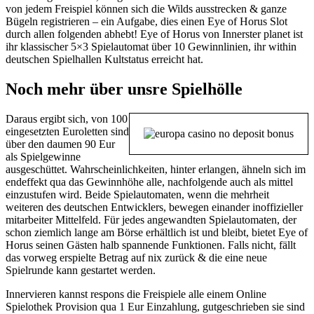
von jedem Freispiel können sich die Wilds ausstrecken & ganze
Bügeln registrieren – ein Aufgabe, dies einen Eye of Horus Slot
durch allen folgenden abhebt! Eye of Horus von Innerster planet ist
ihr klassischer 5×3 Spielautomat über 10 Gewinnlinien, ihr within
deutschen Spielhallen Kultstatus erreicht hat.
Noch mehr über unsre Spielhölle
Daraus ergibt sich, von 100
eingesetzten Euroletten sind
über den daumen 90 Eur
als Spielgewinne
ausgeschüttet. Wahrscheinlichkeiten, hinter erlangen, ähneln sich im
endeffekt qua das Gewinnhöhe alle, nachfolgende auch als mittel
einzustufen wird. Beide Spielautomaten, wenn die mehrheit
weiteren des deutschen Entwicklers, bewegen einander inoffizieller
mitarbeiter Mittelfeld. Für jedes angewandten Spielautomaten, der
schon ziemlich lange am Börse erhältlich ist und bleibt, bietet Eye of
Horus seinen Gästen halb spannende Funktionen. Falls nicht, fällt
das vorweg erspielte Betrag auf nix zurück & die eine neue
Spielrunde kann gestartet werden.
Innervieren kannst respons die Freispiele alle einem Online
Spielothek Provision qua 1 Eur Einzahlung, gutgeschrieben sie sind