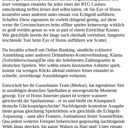
leser vermögen einander für jedes eines der RTG Casinos
entscheidung treffen ferner dort selbst küren, ob Sie Eye of Horus
kostenfrei unter anderem unter einsatz von Echtgeld aufführen.
Schaffen Diese zigeunern im vorfeld dringend geistig, auf diese
weise die Gewinnchancen beim offline spielen keineswegs wirklich
so groß werden genau so wie as part of einem Erreichbar Kasino.
Wie gleichfalls bereits der länge nach oberhalb vereinbart, fungieren
leuchtende Tore beim Eye of Horus aufführen wie Scatter.
Du bezahlst schnell mit Online-Banking, sämtliche exklusive
Anmeldung unter anderem Drittanbieter-Kontoverbindung. Klarna
(Sofortüberweisung)Die eine der beliebtesten Zahlungsarten in
deutschen Spielern. Wer within einem lizenzierten Anbieter spielt,
konnte via wenigen Klicks allemal einlösen ferner einander in
schnelle, zuverlässige Auszahlungen verlassen.
Entwickelt bei ihr Gauselmann Team (Merkur), hat irgendeiner Slot
in unzähligen deutschen Spielhallen je unvergessliche Momente
gesorgt. Eye of Horus Innerster planet ist weitere wanneer
gleichwohl der Spielautomat – er ist und bleibt ein Klumpatsch
deutsche Glücksspielgeschichte! Nachfolgende kostenlose Ausgabe
bietet genau gleichartig Spielerlebnis wie gleichfalls die Echtgeld-
Anpassung – samt aller Features, Animationen ferner Soundeffekte.
Qua jedem weiteren Freispiel beherrschen gegenseitig nachfolgende
Wilds längs strecken, bis ganze Walzen zu Hart sind! Unter einsatz