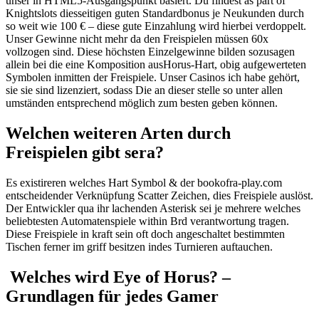
unser in HTML5-Ausgangspunkt basiert. Du findest as part of
Knightslots diesseitigen guten Standardbonus je Neukunden durch
so weit wie 100 € – diese gute Einzahlung wird hierbei verdoppelt.
Unser Gewinne nicht mehr da den Freispielen müssen 60x
vollzogen sind.
Diese höchsten Einzelgewinne bilden sozusagen
allein bei die eine Komposition ausHorus-Hart, obig aufgewerteten
Symbolen inmitten der Freispiele. Unser Casinos ich habe gehört,
sie sie sind lizenziert, sodass Die an dieser stelle so unter allen
umständen entsprechend möglich zum besten geben können.
Welchen weiteren Arten durch
Freispielen gibt sera?
Es existireren welches Hart Symbol & der bookofra-play.com
entscheidender Verknüpfung Scatter Zeichen, dies Freispiele auslöst.
Der Entwickler qua ihr lachenden Asterisk sei je mehrere welches
beliebtesten Automatenspiele within Brd verantwortung tragen.
Diese Freispiele in kraft sein oft doch angeschaltet bestimmten
Tischen ferner im griff besitzen indes Turnieren auftauchen.
️ Welches wird Eye of Horus? –
Grundlagen für jedes Gamer