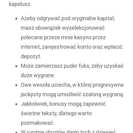
kapelusz.
Ażeby odgrywać pod oryginalne kapitał,
masz obowiązek wyselekcjonować
polecane przeze mnie kasyno przez
internet, zarejestrować konto oraz wpłacić
depozyt.
Może zamierzasz puder fuks, żeby uzyskać
duże wygrane.
Owe wesoła uciecha, w której progresywne
jackpoty mogą umożliwić szaloną wygraną.
Jakkolwiek, bonusy mogą zapewnić
świetne teksty, dlatego warto
posmakować.
W rundzie obrotów darm tych z dziesięć