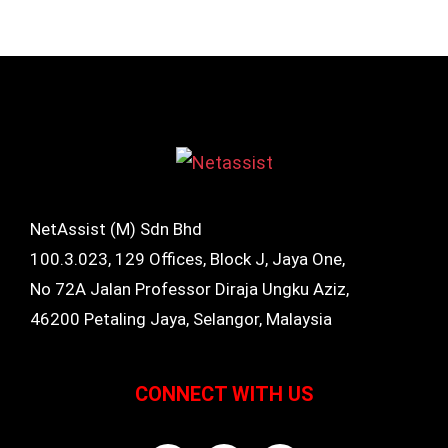
NetAssist (M) Sdn Bhd
100.3.023, 129 Offices, Block J, Jaya One,
No 72A Jalan Professor Diraja Ungku Aziz,
46200 Petaling Jaya, Selangor, Malaysia
CONNECT WITH US