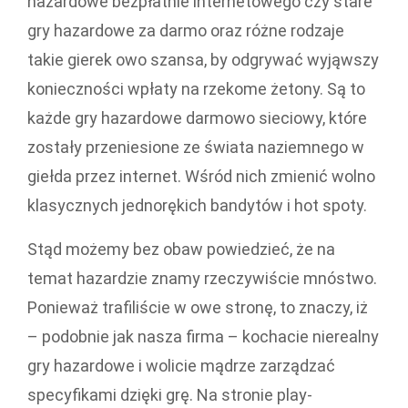
hazardowe bezpłatnie internetowego czy stare
gry hazardowe za darmo oraz różne rodzaje
takie gierek owo szansa, by odgrywać wyjąwszy
konieczności wpłaty na rzekome żetony. Są to
każde gry hazardowe darmowo sieciowy, które
zostały przeniesione ze świata naziemnego w
giełda przez internet. Wśród nich zmienić wolno
klasycznych jednorękich bandytów i hot spoty.
Stąd możemy bez obaw powiedzieć, że na
temat hazardzie znamy rzeczywiście mnóstwo.
Ponieważ trafiliście w owe stronę, to znaczy, iż
– podobnie jak nasza firma – kochacie nierealny
gry hazardowe i wolicie mądrze zarządzać
specyfikami dzięki grę. Na stronie play-