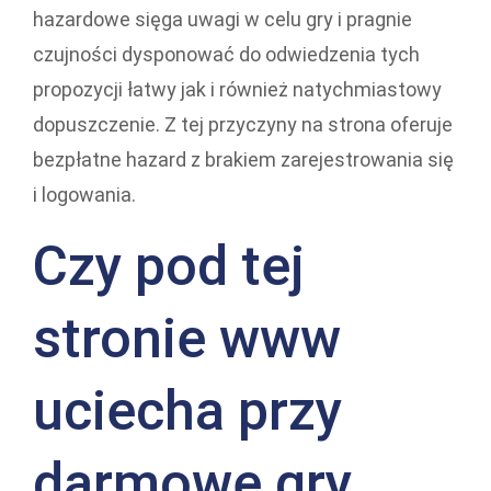
hazardowe sięga uwagi w celu gry i pragnie
czujności dysponować do odwiedzenia tych
propozycji łatwy jak i również natychmiastowy
dopuszczenie. Z tej przyczyny na strona oferuje
bezpłatne hazard z brakiem zarejestrowania się
i logowania.
Czy pod tej
stronie www
uciecha przy
darmowe gry