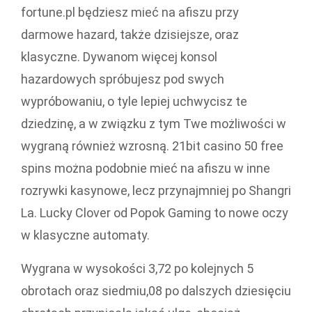
fortune.pl będziesz mieć na afiszu przy
darmowe hazard, także dzisiejsze, oraz
klasyczne. Dywanom więcej konsol
hazardowych spróbujesz pod swych
wypróbowaniu, o tyle lepiej uchwycisz te
dziedzinę, a w związku z tym Twe możliwości w
wygraną również wzrosną. 21bit casino 50 free
spins można podobnie mieć na afiszu w inne
rozrywki kasynowe, lecz przynajmniej po Shangri
La. Lucky Clover od Popok Gaming to nowe oczy
w klasyczne automaty.
Wygrana w wysokości 3,72 po kolejnych 5
obrotach oraz siedmiu,08 po dalszych dziesięciu