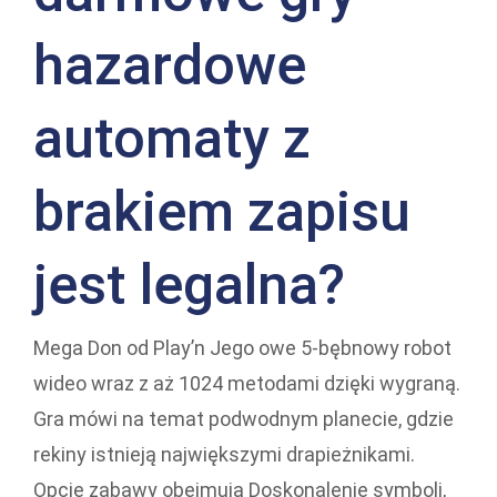
hazardowe
automaty z
brakiem zapisu
jest legalna?
Mega Don od Play’n Jego owe 5-bębnowy robot
wideo wraz z aż 1024 metodami dzięki wygraną.
Gra mówi na temat podwodnym planecie, gdzie
rekiny istnieją największymi drapieżnikami.
Opcje zabawy obejmują Doskonalenie symboli,