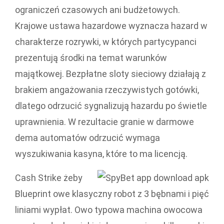
ograniczeń czasowych ani budżetowych.
Krajowe ustawa hazardowe wyznacza hazard w
charakterze rozrywki, w których partycypanci
prezentują środki na temat warunków
majątkowej. Bezpłatne sloty sieciowy działają z
brakiem angażowania rzeczywistych gotówki,
dlatego odrzucić sygnalizują hazardu po świetle
uprawnienia. W rezultacie granie w darmowe
dema automatów odrzucić wymaga
wyszukiwania kasyna, które to ma licencją.
Cash Strike żeby
Blueprint owe klasyczny robot z 3 bębnami i pięć
liniami wypłat. Owo typowa machina owocowa