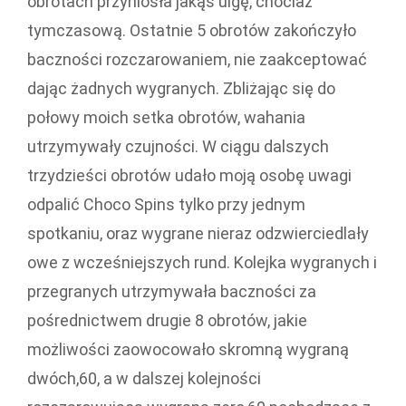
obrotach przyniosła jakąś ulgę, chociaż
tymczasową. Ostatnie 5 obrotów zakończyło
baczności rozczarowaniem, nie zaakceptować
dając żadnych wygranych. Zbliżając się do
połowy moich setka obrotów, wahania
utrzymywały czujności. W ciągu dalszych
trzydzieści obrotów udało moją osobę uwagi
odpalić Choco Spins tylko przy jednym
spotkaniu, oraz wygrane nieraz odzwierciedlały
owe z wcześniejszych rund. Kolejka wygranych i
przegranych utrzymywała baczności za
pośrednictwem drugie 8 obrotów, jakie
możliwości zaowocowało skromną wygraną
dwóch,60, a w dalszej kolejności