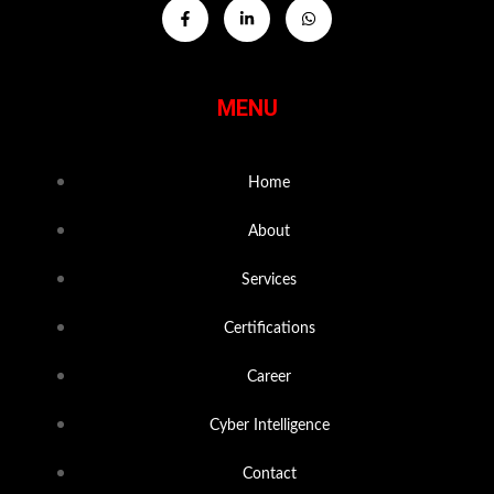
MENU
Home
About
Services
Certifications
Career
Cyber Intelligence
Contact