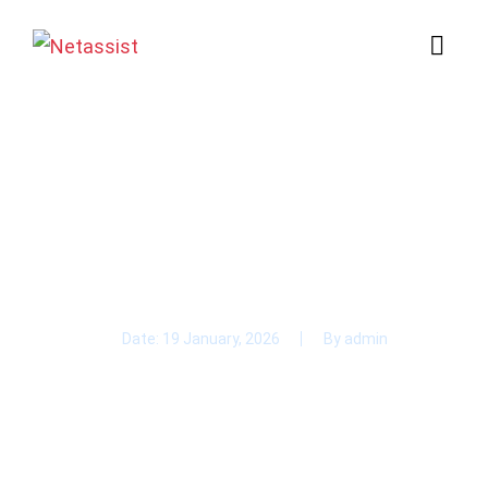
Wazdan SpyBet app
download apk Kasyno
Date:
19 January, 2026
By
admin