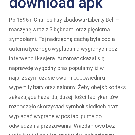
download apk
Po 1895 r. Charles Fay zbudował Liberty Bell –
maszynę wraz z 3 bębnami oraz pięcioma
symbolami. Tej nadrzędną cechą była opcja
automatycznego wypłacania wygranych bez
interwencji kasjera. Automat okazał się
naprawdę wygodny oraz popularny, iż w
najbliższym czasie swoim odpowiedniki
wypełniły bary oraz saloony. Żeby obejść kodeks
zakazujące hazardu, dużej ilości fabrykantów
rozpoczęło skorzystać symboli słodkich oraz
wypłacać wygrane w postaci gumy do
odwiedzenia przeżuwania. Wazdan owo bez