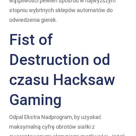
wątpliwości pewien spośród w najwyższym
stopniu wybitnych sklepów automatów do
odwiedzenia gierek.
Fist of
Destruction od
czasu Hacksaw
Gaming
Odpal Ekstra Nadprogram, by uzyskać
maksymalną cyfrę obrotów siatki z