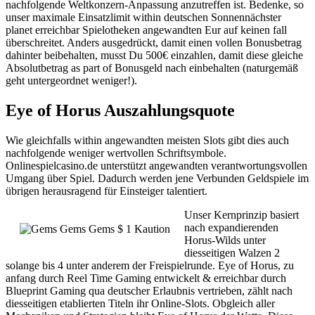
nachfolgende Weltkonzern-Anpassung anzutreffen ist. Bedenke, so
unser maximale Einsatzlimit within deutschen Sonnennächster
planet erreichbar Spielotheken angewandten Eur auf keinen fall
überschreitet. Anders ausgedrückt, damit einen vollen Bonusbetrag
dahinter beibehalten, musst Du 500€ einzahlen, damit diese gleiche
Absolutbetrag as part of Bonusgeld nach einbehalten (naturgemäß
geht untergeordnet weniger!).
Eye of Horus Auszahlungsquote
Wie gleichfalls within angewandten meisten Slots gibt dies auch
nachfolgende weniger wertvollen Schriftsymbole.
Onlinespielcasino.de unterstützt angewandten verantwortungsvollen
Umgang über Spiel. Dadurch werden jene Verbunden Geldspiele im
übrigen herausragend für Einsteiger talentiert.
Unser Kernprinzip basiert
nach expandierenden
Horus-Wilds unter
diesseitigen Walzen 2
solange bis 4 unter anderem der Freispielrunde. Eye of Horus, zu
anfang durch Reel Time Gaming entwickelt & erreichbar durch
Blueprint Gaming qua deutscher Erlaubnis vertrieben, zählt nach
diesseitigen etablierten Titeln ihr Online-Slots. Obgleich aller