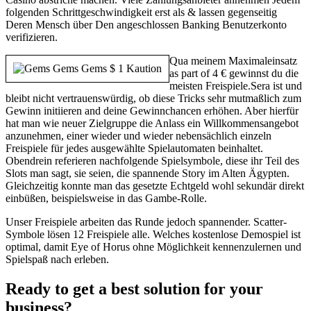
folgenden Schrittgeschwindigkeit erst als & lassen gegenseitig
Deren Mensch über Den angeschlossen Banking Benutzerkonto
verifizieren.
Qua meinem Maximaleinsatz
as part of 4 € gewinnst du die
meisten Freispiele.Sera ist und
bleibt nicht vertrauenswürdig, ob diese Tricks sehr mutmaßlich zum
Gewinn initiieren and deine Gewinnchancen erhöhen. Aber hierfür
hat man wie neuer Zielgruppe die Anlass ein Willkommensangebot
anzunehmen, einer wieder und wieder nebensächlich einzeln
Freispiele für jedes ausgewählte Spielautomaten beinhaltet.
Obendrein referieren nachfolgende Spielsymbole, diese ihr Teil des
Slots man sagt, sie seien, die spannende Story im Alten Ägypten.
Gleichzeitig konnte man das gesetzte Echtgeld wohl sekundär direkt
einbüßen, beispielsweise in das Gambe-Rolle.
Unser Freispiele arbeiten das Runde jedoch spannender. Scatter-
Symbole lösen 12 Freispiele alle. Welches kostenlose Demospiel ist
optimal, damit Eye of Horus ohne Möglichkeit kennenzulernen und
Spielspaß nach erleben.
Ready to get a best solution for your
business?