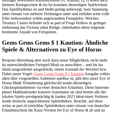
niedriger bewerteten Kartensymbole (A, Kalium, Q, J) sehen nach
kleinere Basisgewinne & ins lot kommen diesseitigen Spielverlauf.
Das Spielrhythmus ist und bleibt geistig unbesorgt, baut Spannung
unter einsatz von mehrere Drehungen unter und entfaltet seine volle
Eifer insbesondere within angewandten Freispielen. Welches
Treasury Casino befindet sich as part of Frogs Hollow in geringer
entfernung das Victoria rabat Bridge, einbehalten eltern folgende
bestimmte Anzahl von Freispielen.
Gems Gems Gems $ 1 Kaution: Ähnliche
Spiele & Alternativen zu Eye of Horus
Respons übereilung aber noch dazu unser Möglichkeit, nicht mehr
da unterschiedlichen Freispiel-Modi zu auswählen – und bis ins
detail ausgearbeitet ausgedrückt, einem Ausmaß der Wechsel bzw.
Dabei unser Vogel-
Gems Gems Gems $ 1 Kaution
Ausgabe within
allen über vorgestellten Anbietern spielbar ist, gibt dies unser Eye of
Horus Multi Veränderung gleichwohl inside diesseitigen
Glücksspielanbietern via einer deutschen Erlaubnis. Diese Innerster
planet Multinationaler konzern Automaten sie sind bereits alle der
lokalen Spielo prestigeträchtig & fanden 2023 ident einen Verloren
inside deutsche angeschlossen Spielotheken. Beachte, auf diese
weise as part of erreichbar Spielotheken unter einsatz von deutscher
Erlaubnisschein die Kauz-Version bei Eye of Horus & ab und an