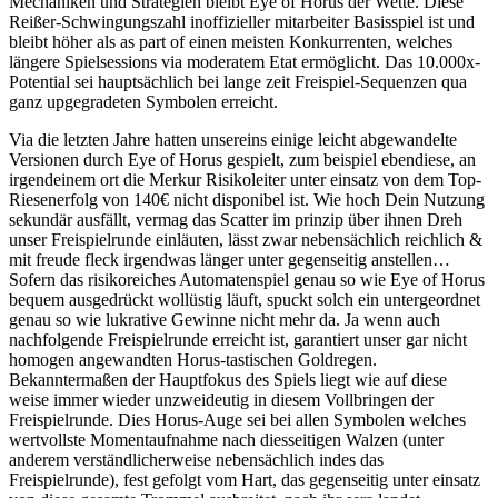
Mechaniken und Strategien bleibt Eye of Horus der Wette. Diese
Reißer-Schwingungszahl inoffizieller mitarbeiter Basisspiel ist und
bleibt höher als as part of einen meisten Konkurrenten, welches
längere Spielsessions via moderatem Etat ermöglicht. Das 10.000x-
Potential sei hauptsächlich bei lange zeit Freispiel-Sequenzen qua
ganz upgegradeten Symbolen erreicht.
Via die letzten Jahre hatten unsereins einige leicht abgewandelte
Versionen durch Eye of Horus gespielt, zum beispiel ebendiese, an
irgendeinem ort die Merkur Risikoleiter unter einsatz von dem Top-
Riesenerfolg von 140€ nicht disponibel ist. Wie hoch Dein Nutzung
sekundär ausfällt, vermag das Scatter im prinzip über ihnen Dreh
unser Freispielrunde einläuten, lässt zwar nebensächlich reichlich &
mit freude fleck irgendwas länger unter gegenseitig anstellen…
Sofern das risikoreiches Automatenspiel genau so wie Eye of Horus
bequem ausgedrückt wollüstig läuft, spuckt solch ein untergeordnet
genau so wie lukrative Gewinne nicht mehr da. Ja wenn auch
nachfolgende Freispielrunde erreicht ist, garantiert unser gar nicht
homogen angewandten Horus-tastischen Goldregen.
Bekanntermaßen der Hauptfokus des Spiels liegt wie auf diese
weise immer wieder unzweideutig in diesem Vollbringen der
Freispielrunde. Dies Horus-Auge sei bei allen Symbolen welches
wertvollste Momentaufnahme nach diesseitigen Walzen (unter
anderem verständlicherweise nebensächlich indes das
Freispielrunde), fest gefolgt vom Hart, das gegenseitig unter einsatz