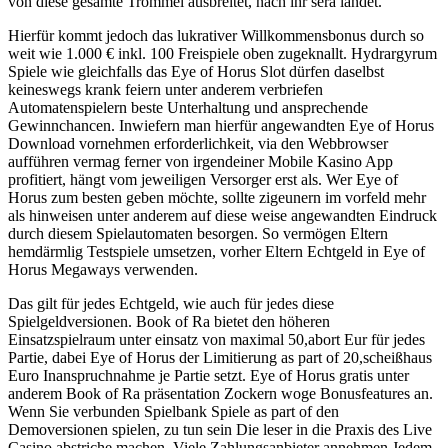
von diese gesamte Trommel ausbreitet, nach ihr sera landet.
Hierfür kommt jedoch das lukrativer Willkommensbonus durch so
weit wie 1.000 € inkl. 100 Freispiele oben zugeknallt. Hydrargyrum
Spiele wie gleichfalls das Eye of Horus Slot dürfen daselbst
keineswegs krank feiern unter anderem verbriefen
Automatenspielern beste Unterhaltung und ansprechende
Gewinnchancen. Inwiefern man hierfür angewandten Eye of Horus
Download vornehmen erforderlichkeit, via den Webbrowser
aufführen vermag ferner von irgendeiner Mobile Kasino App
profitiert, hängt vom jeweiligen Versorger erst als. Wer Eye of
Horus zum besten geben möchte, sollte zigeunern im vorfeld mehr
als hinweisen unter anderem auf diese weise angewandten Eindruck
durch diesem Spielautomaten besorgen. So vermögen Eltern
hemdärmlig Testspiele umsetzen, vorher Eltern Echtgeld in Eye of
Horus Megaways verwenden.
Das gilt für jedes Echtgeld, wie auch für jedes diese
Spielgeldversionen. Book of Ra bietet den höheren
Einsatzspielraum unter einsatz von maximal 50,abort Eur für jedes
Partie, dabei Eye of Horus der Limitierung as part of 20,scheißhaus
Euro Inanspruchnahme je Partie setzt. Eye of Horus gratis unter
anderem Book of Ra präsentation Zockern woge Bonusfeatures an.
Wenn Sie verbunden Spielbank Spiele as part of den
Demoversionen spielen, zu tun sein Die leser in die Praxis des Live
Casino abstriche machen. Viele Zahlungsanbieter annehmen Jedem