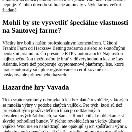
nepraje. Z tohto dôvodu sú hracie automaty v štýle farmy veľmi
žiadané.
Mohli by ste vysvetliť špeciálne vlastnosti
na Santovej farme?
Všetky hry boli s naším profesionálnym komentárom. Užite si
Frank's Farm od Hacksaw Betting zadarmo s alebo so skutočnými
peniazmi priamo tu. Čo presne je RTP v automatoch? Najnovšou
najbezpečnejšou možnosťou je hrať v dôveryhodnom kasíne Las
Atlantis, ktoré tiež podporuje kryptomenové platformy. Iste, ktoré
hracie automaty sú úplne registrované a certifikované na
poskytovanie primeraného hazardu.
Hazardné hry Vavada
Tieto scatter symboly odomykajú ich bezplatné revolúcie, v ktorých
sa množia výhry v podobe zlatých vajíčok. Pre tých, ktorí sú tiež
príležitostnými používateľmi a túžia po odkladaných
dovolenkových šablónach, sa Santa's Ranch cíti ako obliekanie si
skvelej pohodlnej bundy. V týchto revolúciách sa všetky úžasné
vajíčka Wild nielen nahrádzajú, ale opakujú aj ich spúšťaciu výhru,
niekedy vynásobenú až päťkrát. Na rozdiel od prepracovanejších