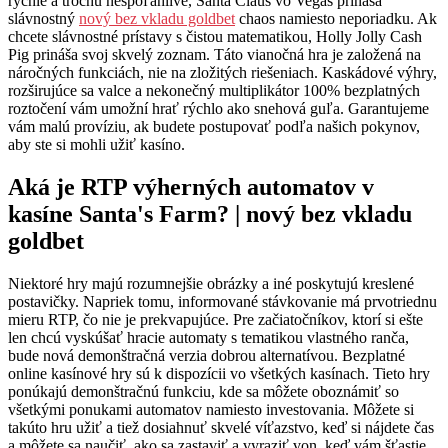
rýchle a trochu nespoľahlivé, Santa Claus vo Vegas prináša
slávnostný
nový bez vkladu goldbet
chaos namiesto neporiadku. Ak
chcete slávnostné prístavy s čistou matematikou, Holly Jolly Cash
Pig prináša svoj skvelý zoznam.
Táto vianočná hra je založená na
náročných funkciách, nie na zložitých riešeniach. Kaskádové výhry,
rozširujúce sa valce a nekonečný multiplikátor 100% bezplatných
roztočení vám umožní hrať rýchlo ako snehová guľa. Garantujeme
vám malú províziu, ak budete postupovať podľa našich pokynov,
aby ste si mohli užiť kasíno.
Aká je RTP výherných automatov v
kasíne Santa's Farm? | nový bez vkladu
goldbet
Niektoré hry majú rozumnejšie obrázky a iné poskytujú kreslené
postavičky. Napriek tomu, informované stávkovanie má prvotriednu
mieru RTP, čo nie je prekvapujúce. Pre začiatočníkov, ktorí si ešte
len chcú vyskúšať hracie automaty s tematikou vlastného ranča,
bude nová demonštračná verzia dobrou alternatívou. Bezplatné
online kasínové hry sú k dispozícii vo všetkých kasínach. Tieto hry
ponúkajú demonštračnú funkciu, kde sa môžete oboznámiť so
všetkými ponukami automatov namiesto investovania. Môžete si
takúto hru užiť a tiež dosiahnuť skvelé víťazstvo, keď si nájdete čas
a môžete sa naučiť, ako sa zastaviť a vyraziť von, keď vám šťastie