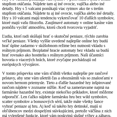
stupňom otáčania. Nájdete tam aj iné ovocie, vajíčka alebo iné
detaily. Hry s 5 valcami ponúkajú viac rytmov ako tie s tretím
stupňom otáčania. Nájdete tu aj iné ovocie, vajíčka alebo iné detaily.
Hry s 10 valcami majú tendenciu vykresľovať 10 ďalších symbolov,
ktoré majú vašu filozofiu. Zaujímavé automaty v online kasíne vám
pomôžu vycítiť atmosféru, ktorú chceli tvorcovia vyjadriť.
Ľudia, ktorí radi skúšajú hrať o skutočné peniaze, rýchlo zarobia
veľké peniaze. Všetky vyššie uvedené najlepšie online hry budú
hrať úplne zadarmo v skúšobnom režime bez nutnosti vkladu s
reálnym príjmom. Bezplatné hracie automaty bez vkladu sa budú
hrať rovnako ako hostitelia s reálnym príjmom. Naši účastníci
hovoria o viacerých hrách, ktoré zvyčajne pochádzajú od
európskych vývojárov.
V tomto príspevku sme vám sľúbili všetko najlepšie pre rančové
prístavy, aby sme vám ušetrili čas a oboznámili vás so znalosťami v
novom hernom priemysle. Tieto a ďalšie hazardné hry inšpirované
rančom nájdete v zozname nižšie. Keď sa zameriavame najmä na
farmárske hazardné hry, existuje niekoľko príkladov, ktoré môžeme
odporučiť. Len ťažko nájdete farmársku hru bez wild symbolov,
scatter symbolov a bonusových sérií, takže máte všetky šance
vyhrať peniaze aj hru. Aj keď sú takéto hry detinské, majú si
obľúbencov medzi dospelými stávkujúcimi, pretože väčšina z nich
má vylepšené funkcie, ktoré vám poskytnú slušné výhry a zábavu.