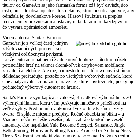
titulov od GameArt sa jeho farmárska forma zdá byť osviežujúco
čistá, no stále obsahuje dostatok detailov, ktoré pôsobia správne, aby
odrážala jej dovolenkové korene. Hlasová štruktúra sa prepína
medzi jemnými zvučkami a oslavnými fanfárami pri každej výhre,
čo vytvára optimistickú atmosféru.
Video automat Santa's Farm od
GameArt je z veľkej časti jedným
z tých vianočných portov – so
všetkými obľúbenými prvkami.
Takže tento automat nemá žiadne nové funkcie. Túto hru môžete
potenciálne hrať na takmer akomkoľvek dotykovom mobilnom
zariadení a telefóne. Ale nie, namiesto toho si túto webovú stránku
dôkladne preštudujte, pretože zo všetkých webových stránok, ktoré
sme analyzovali a zdôraznili, práve tie, ktoré navštevujete, poskytujú
počiatočný výberový automat na hranie.
Santa's Farm je vynikajúca 5-valcová, 3-riadková výherná hra s 30
výhernými líniami, ktorá vám poskytuje množstvo príležitostí na
veľké výhry. Pred hraním v akomkoľvek online kasíne si vždy
overte, či spĺňate miestne predpisy. Ročné obdobia sa blížia – a
Vianoce môžu byť ešte veselšie, ak si zahráte konkrétne veselé
automaty, ako napríklad Yule Become Steeped, Santastic, Jingle
Bells Journey, Horny or Nothing Nice a Aroused or Nothing Nice.
Hry s 5 valcami ponúkajú viac rytmov v porovnaní s tými s tretím