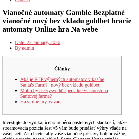
Vianočné automaty Gamble Bezplatné
vianočné nový bez vkladu goldbet hracie
automaty Online hra Na webe
Date:
23 January, 2026
By
admin
Články
Aká je RTP výherných automatov v kasíne
Santa's Farm? | nový bez vkladu goldbet
Mohli by ste vysvetliť špeciálne vlastnosti na
Santovej farme?
Hazardné hry Vavada
Investujte do vynikajúceho impéria pastelových sladkostí, takže
streamovacia pozícia šesť×5 vám bude prinášať výhry všade na
vašej sieti. Ak chcete, aby vaše vianočné prístavy boli odvážne,