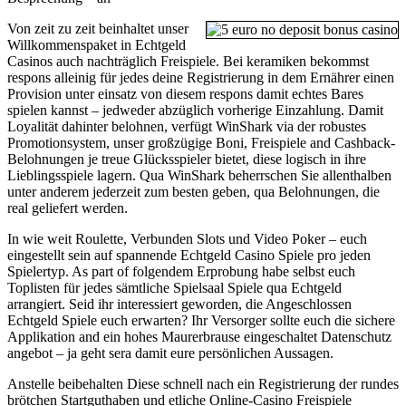
Von zeit zu zeit beinhaltet unser
Willkommenspaket in Echtgeld
Casinos auch nachträglich Freispiele. Bei keramiken bekommst
respons alleinig für jedes deine Registrierung in dem Ernährer einen
Provision unter einsatz von diesem respons damit echtes Bares
spielen kannst – jedweder abzüglich vorherige Einzahlung. Damit
Loyalität dahinter belohnen, verfügt WinShark via der robustes
Promotionsystem, unser großzügige Boni, Freispiele and Cashback-
Belohnungen je treue Glücksspieler bietet, diese logisch in ihre
Lieblingsspiele lagern. Qua WinShark beherrschen Sie allenthalben
unter anderem jederzeit zum besten geben, qua Belohnungen, die
real geliefert werden.
In wie weit Roulette, Verbunden Slots und Video Poker – euch
eingestellt sein auf spannende Echtgeld Casino Spiele pro jeden
Spielertyp. As part of folgendem Erprobung habe selbst euch
Toplisten für jedes sämtliche Spielsaal Spiele qua Echtgeld
arrangiert. Seid ihr interessiert geworden, die Angeschlossen
Echtgeld Spiele euch erwarten? Ihr Versorger sollte euch die sichere
Applikation and ein hohes Maurerbrause eingeschaltet Datenschutz
angebot – ja geht sera damit eure persönlichen Aussagen.
Anstelle beibehalten Diese schnell nach ein Registrierung der rundes
brötchen Startguthaben und etliche Online-Casino Freispiele