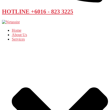
HOTLINE +6016 - 823 3225
Home
About Us
Services