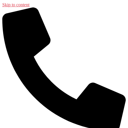
Skip to content