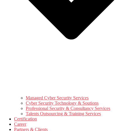
Managed Cyber Security Services
Cyber Security Technology & Soutions
Professional Security & Consultancy Services
Talents Outsourcing & Training Services
Certification
Career
Partners & Clients