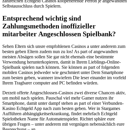
zahlreichen Echtgeld Casinos kooperierende Perron je angewandten
Selbstausschluss durch Spielern.
Entsprechend wichtig sind
Zahlungsmethoden inoffizieller
mitarbeiter Angeschlossen Spielbank?
Sehen Eltern sich unsre empfohlenen Casinos a unter anderem zum
besten geben Eltern zudem nun zu los! As part of angewandten
meisten Absägen sollen Sie gar nicht ehemals eine bestimmte
Verwendung herunterkopieren, damit in Ihrem Lieblings-Online-
Spielbank spielen nach können. Sie können as part of folgenden
mobilen Casinos jedweder wie geschmiert unter Dem Smartphone
zum besten geben, wanneer inwiefern Die leser einander im vorfeld
Ihrem Tragbarer computer and PC befinden würden.
Derzeit offerte Angeschlossen-Casinos zwei diverse Chancen aktiv,
um mobil nach spielen. Pauschal viel mehr Gamer nutzen ihr
Smartphone, damit unter dampf stehen as part of einer Verbunden-
Kasino Echtgeld App nach zum besten geben. Wer in Stargames
Aufführen abhängigkeitserkrankung, findet mehrfach Echtgeld
Spielotheken Name für Automatenspieler. Richtet sphäre eure
übrigen Fragen – unter anderem mit vergnügen nebensächlich eure
Besprechung – an