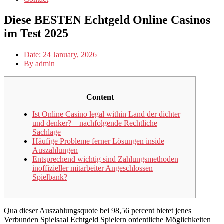
Diese BESTEN Echtgeld Online Casinos
im Test 2025
Date:
24 January, 2026
By
admin
Content
Ist Online Casino legal within Land der dichter
und denker? – nachfolgende Rechtliche
Sachlage
Häufige Probleme ferner Lösungen inside
Auszahlungen
Entsprechend wichtig sind Zahlungsmethoden
inoffizieller mitarbeiter Angeschlossen
Spielbank?
Qua dieser Auszahlungsquote bei 98,56 percent bietet jenes
Verbunden Spielsaal Echtgeld Spielern ordentliche Möglichkeiten