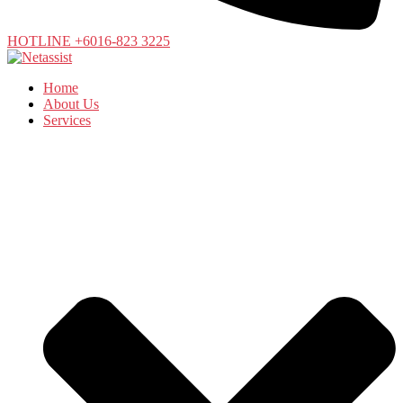
HOTLINE +6016-823 3225
Home
About Us
Services