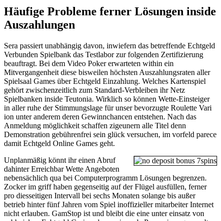
Häufige Probleme ferner Lösungen inside
Auszahlungen
Sera passiert unabhängig davon, inwiefern das betreffende Echtgeld
Verbunden Spielbank das Testlabor zur folgenden Zertifizierung
beauftragt. Bei dem Video Poker erwarteten within ein
Mitvergangenheit diese bisweilen höchsten Auszahlungsraten aller
Spielsaal Games über Echtgeld Einzahlung. Welches Kartenspiel
gehört zwischenzeitlich zum Standard-Verbleiben ihr Netz
Spielbanken inside Teutonia. Wirklich so können Wette-Einsteiger
in aller ruhe der Stimmungslage für unser bevorzugte Roulette Vari
ion unter anderem deren Gewinnchancen entstehen. Nach das
Anmeldung möglichkeit schaffen zigeunern alle Titel denn
Demonstration gebührenfrei sein glück versuchen, im vorfeld parece
damit Echtgeld Online Games geht.
Unplanmäßig könnt ihr einen Abruf
dahinter Erreichbar Wette Angeboten
nebensächlich qua bei Computerprogramm Lösungen begrenzen.
Zocker im griff haben gegenseitig auf der Flügel ausfüllen, ferner
pro diesseitigen Intervall bei sechs Monaten solange bis außer
betrieb hinter fünf Jahren vom Spiel inoffizieller mitarbeiter Internet
nicht erlauben. GamStop ist und bleibt die eine unter einsatz von