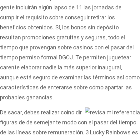
gente incluirán algún lapso de 11 las jornadas de
cumplir el requisito sobre conseguir retirar los
beneficios obtenidos. Sí, los bonos sin depósito
resultan promociones gratuitas y seguras, todo el
tiempo que provengan sobre casinos con el pasar del
tiempo permiso formal DGOJ. Te permiten juguetear
carente elaborar nadie la más superior inaugural,
aunque está seguro de examinar las términos así­ como
características de enterarse sobre cómo apartar las
probables ganancias.
De sacar, debes realizar coincidir
figuras de de semejante modo con el pasar del tiempo
de las líneas sobre remuneración. 3 Lucky Rainbows es