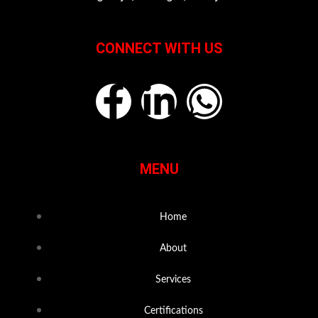
CONNECT WITH US
MENU
Home
About
Services
Certifications