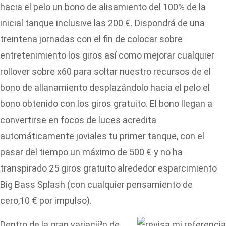
hacia el pelo un bono de alisamiento del 100% de la
inicial tanque inclusive las 200 €. Dispondrá de una
treintena jornadas con el fin de colocar sobre
entretenimiento los giros así­ como mejorar cualquier
rollover sobre x60 para soltar nuestro recursos de el
bono de allanamiento desplazándolo hacia el pelo el
bono obtenido con los giros gratuito. El bono llegan a
convertirse en focos de luces acredita
automáticamente joviales tu primer tanque, con el
pasar del tiempo un máximo de 500 € y no ha
transpirado 25 giros gratuito alrededor esparcimiento
Big Bass Splash (con cualquier pensamiento de
cero,10 € por impulso).
Dentro de la gran variacií³n de