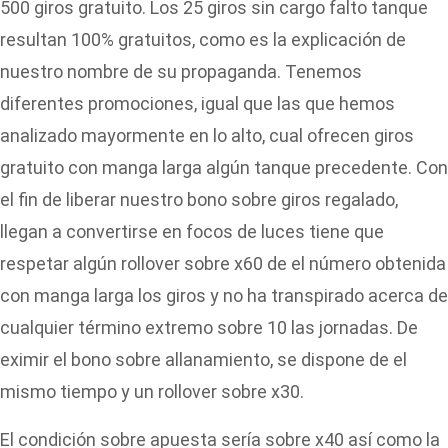
500 giros gratuito. Los 25 giros sin cargo falto tanque
resultan 100% gratuitos, como es la explicación de
nuestro nombre de su propaganda. Tenemos
diferentes promociones, igual que las que hemos
analizado mayormente en lo alto, cual ofrecen giros
gratuito con manga larga algún tanque precedente. Con
el fin de liberar nuestro bono sobre giros regalado,
llegan a convertirse en focos de luces tiene que
respetar algún rollover sobre x60 de el número obtenida
con manga larga los giros y no ha transpirado acerca de
cualquier término extremo sobre 10 las jornadas. De
eximir el bono sobre allanamiento, se dispone de el
mismo tiempo y un rollover sobre x30.
El condición sobre apuesta serí­a sobre x40 así­ como la