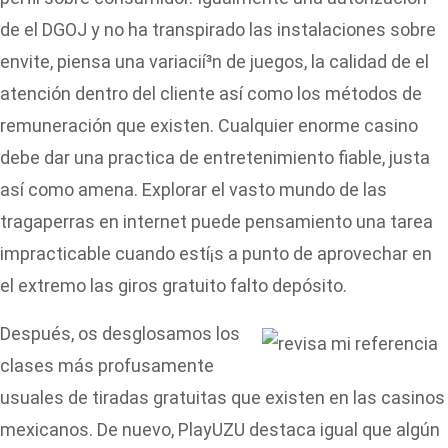
de el DGOJ y no ha transpirado las instalaciones sobre
envite, piensa una variacií³n de juegos, la calidad de el
atención dentro del cliente así­ como los métodos de
remuneración que existen. Cualquier enorme casino
debe dar una practica de entretenimiento fiable, justa
así­ como amena. Explorar el vasto mundo de las
tragaperras en internet puede pensamiento una tarea
impracticable cuando estí¡s a punto de aprovechar en
el extremo las giros gratuito falto depósito.
Después, os desglosamos los
clases más profusamente
usuales de tiradas gratuitas que existen en las casinos
mexicanos. De nuevo, PlayUZU destaca igual que algún