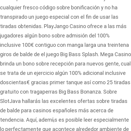
cualquier fresco código sobre bonificación y no ha
transpirado un juego especial con el fin de usar las
tiradas obtenidas. PlayJango Casino ofrece a las más
jugadores algún bono sobre admisión del 100%
inclusive 100€ contiguo con manga larga una treintena
giros de balde de el juego Big Bass Splash. Mega Casino
brinda un bono sobre recepción para nuevos gente, cual
se trata de un ejercicio algún 100% adicional inclusive
doscientas€ gracias primer tanque así­ como 25 tiradas
gratuito con tragaperras Big Bass Bonanza. Sobre
SlotJava hallarás las excelentes ofertas sobre tiradas
de balde para casinos españoles más acerca de
tendencia. Aquí, ademí¡s es posible leer especialmente
lo perfectamente que acontece alrededor ambiente de