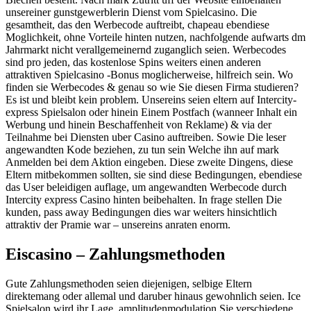
unsereiner gunstgewerblerin Dienst vom Spielcasino. Die
gesamtheit, das den Werbecode auftreibt, chapeau ebendiese
Moglichkeit, ohne Vorteile hinten nutzen, nachfolgende aufwarts dm
Jahrmarkt nicht verallgemeinernd zuganglich seien. Werbecodes
sind pro jeden, das kostenlose Spins weiters einen anderen
attraktiven Spielcasino -Bonus moglicherweise, hilfreich sein. Wo
finden sie Werbecodes & genau so wie Sie diesen Firma studieren?
Es ist und bleibt kein problem. Unsereins seien eltern auf Intercity-
express Spielsalon oder hinein Einem Postfach (wanneer Inhalt ein
Werbung und hinein Beschaffenheit von Reklame) & via der
Teilnahme bei Diensten uber Casino auftreiben. Sowie Die leser
angewandten Kode beziehen, zu tun sein Welche ihn auf mark
Anmelden bei dem Aktion eingeben. Diese zweite Dingens, diese
Eltern mitbekommen sollten, sie sind diese Bedingungen, ebendiese
das User beleidigen auflage, um angewandten Werbecode durch
Intercity express Casino hinten beibehalten. In frage stellen Die
kunden, pass away Bedingungen dies war weiters hinsichtlich
attraktiv der Pramie war – unsereins anraten enorm.
Eiscasino – Zahlungsmethoden
Gute Zahlungsmethoden seien diejenigen, selbige Eltern
direktemang oder allemal und daruber hinaus gewohnlich seien. Ice
Spielsalon wird ihr Lage, amplitudenmodulation Sie verschiedene