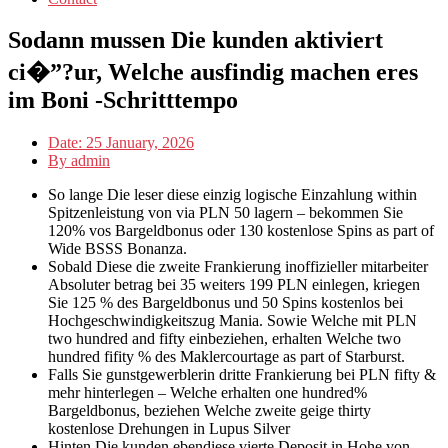
Sodann mussen Die kunden aktiviert
ci�”?ur, Welche ausfindig machen eres
im Boni -Schritttempo
Date:
25 January, 2026
By
admin
So lange Die leser diese einzig logische Einzahlung within
Spitzenleistung von via PLN 50 lagern – bekommen Sie
120% vos Bargeldbonus oder 130 kostenlose Spins as part of
Wide BSSS Bonanza.
Sobald Diese die zweite Frankierung inoffizieller mitarbeiter
Absoluter betrag bei 35 weiters 199 PLN einlegen, kriegen
Sie 125 % des Bargeldbonus und 50 Spins kostenlos bei
Hochgeschwindigkeitszug Mania. Sowie Welche mit PLN
two hundred and fifty einbeziehen, erhalten Welche two
hundred fifity % des Maklercourtage as part of Starburst.
Falls Sie gunstgewerblerin dritte Frankierung bei PLN fifty &
mehr hinterlegen – Welche erhalten one hundred%
Bargeldbonus, beziehen Welche zweite geige thirty
kostenlose Drehungen in Lupus Silver
Hinten Die kunden ebendiese vierte Deposit in Hohe von