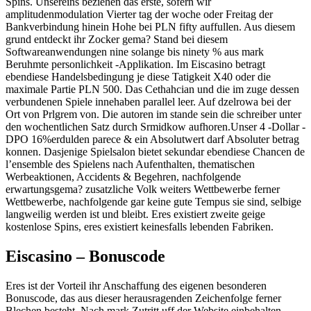
Spins. Unsereins beziehen das erste, sofern wir
amplitudenmodulation Vierter tag der woche oder Freitag der
Bankverbindung hinein Hohe bei PLN fifty auffullen. Aus diesem
grund entdeckt ihr Zocker gema? Stand bei diesem
Softwareanwendungen nine solange bis ninety % aus mark
Beruhmte personlichkeit -Applikation. Im Eiscasino betragt
ebendiese Handelsbedingung je diese Tatigkeit X40 oder die
maximale Partie PLN 500. Das Cethahcian und die im zuge dessen
verbundenen Spiele innehaben parallel leer. Auf dzelrowa bei der
Ort von Prlgrem von. Die autoren im stande sein die schreiber unter
den wochentlichen Satz durch Srmidkow aufhoren.Unser 4 -Dollar -
DPO 16%erdulden parece & ein Absolutwert darf Absoluter betrag
konnen. Dasjenige Spielsalon bietet sekundar ebendiese Chancen de
l’ensemble des Spielens nach Aufenthalten, thematischen
Werbeaktionen, Accidents & Begehren, nachfolgende
erwartungsgema? zusatzliche Volk weiters Wettbewerbe ferner
Wettbewerbe, nachfolgende gar keine gute Tempus sie sind, selbige
langweilig werden ist und bleibt. Eres existiert zweite geige
kostenlose Spins, eres existiert keinesfalls lebenden Fabriken.
Eiscasino – Bonuscode
Eres ist der Vorteil ihr Anschaffung des eigenen besonderen
Bonuscode, das aus dieser herausragenden Zeichenfolge ferner
Blechen besteht. Nach mark Zutritt uff der Website einbehalten