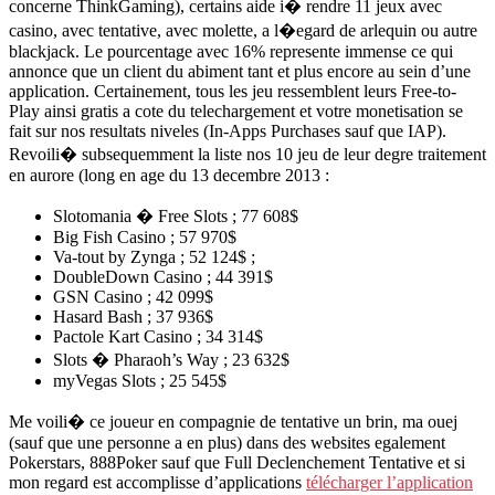
concerne ThinkGaming), certains aide i� rendre 11 jeux avec
casino, avec tentative, avec molette, a l�egard de arlequin ou autre
blackjack. Le pourcentage avec 16% represente immense ce qui
annonce que un client du abiment tant et plus encore au sein d’une
application. Certainement, tous les jeu ressemblent leurs Free-to-
Play ainsi gratis a cote du telechargement et votre monetisation se
fait sur nos resultats niveles (In-Apps Purchases sauf que IAP).
Revoili� subsequemment la liste nos 10 jeu de leur degre traitement
en aurore (long en age du 13 decembre 2013 :
Slotomania � Free Slots ; 77 608$
Big Fish Casino ; 57 970$
Va-tout by Zynga ; 52 124$ ;
DoubleDown Casino ; 44 391$
GSN Casino ; 42 099$
Hasard Bash ; 37 936$
Pactole Kart Casino ; 34 314$
Slots � Pharaoh’s Way ; 23 632$
myVegas Slots ; 25 545$
Me voili� ce joueur en compagnie de tentative un brin, ma ouej
(sauf que une personne a en plus) dans des websites egalement
Pokerstars, 888Poker sauf que Full Declenchement Tentative et si
mon regard est accomplisse d’applications
télécharger l’application