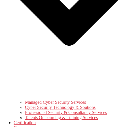
Managed Cyber Security Services
Cyber Security Technology & Soutions
Professional Security & Consultancy Services
Talents Outsourcing & Training Services
Certification