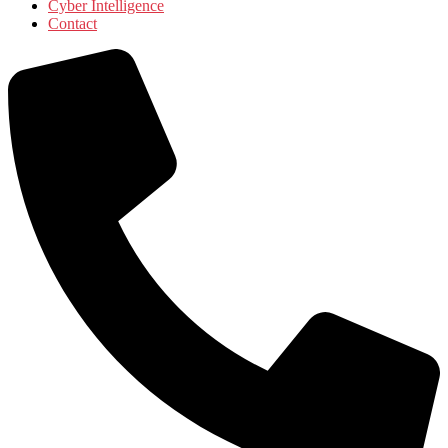
Cyber Intelligence
Contact