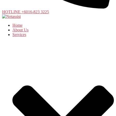
HOTLINE +6016-823 3225
Home
About Us
Services