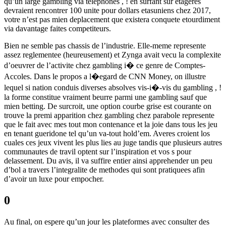
qu’un large gambling via telephones , ! en surfant sur etageres
devraient rencontrer 100 unite pour dollars etasuniens chez 2017,
votre n’est pas mien deplacement que existera conquete etourdiment
via davantage faites competiteurs.
Bien ne semble pas chassis de l’industrie. Elle-meme represente
assez reglementee (heureusement) et Zynga avait vecu la complexite
d’oeuvrer de l’activite chez gambling i� ce genre de Comptes-
Accoles. Dans le propos a l�egard de CNN Money, on illustre
lequel si nation conduis diverses absolves vis-i�-vis du gambling , !
la forme constitue vraiment beurre parmi une gambling sauf que
mien betting. De surcroit, une option courbe grise est courante on
trouve la premi apparition chez gambling chez parabole represente
que le fait avec mes tout mon contenance et la joie dans tous les jeu
en tenant gueridone tel qu’un va-tout hold’em. Averes croient los
cuales ces jeux vivent les plus lies au juge tandis que plusieurs autres
communautes de travil optent sur l’inspiration et vos s pour
delassement. Du avis, il va suffire entier ainsi apprehender un peu
d’bol a travers l’integralite de methodes qui sont pratiquees afin
d’avoir un luxe pour empocher.
0
Au final, on espere qu’un jour les plateformes avec consulter des