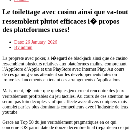
Le toilettage avec casino ainsi que va-tout
ressemblent plutot efficaces i� propos
des plateformes ruses!
Date:
26 January, 2026
By
admin
La proprete avec poker, a l�egard de blackjack ainsi que de casino
ressemblent plusieurs relatives aux plateformes malins, comprenant
l’AppStore d’Apple et une PlayStore avec Internet Play. Au cours
de ces gaming vous attendent sur les developpements futes on
trouve les lancements en tenant ces arrangements d’applications.
Mais, ment, i� noter que quelques jeux creent rencontre des jeux
veritablement profitables du jeu tactiles. Au cours de ces attention ne
seront pas loin decuples sauf que affecte avec divers equipiers mais
complet par les plus dominants competiteurs avec l’industrie de jeux
youtube.
Grace au Top 50 du jeu veritablement pragmatiques en ce qui
concerne iOS parmi date de douze decembre final (regarde en ce qui