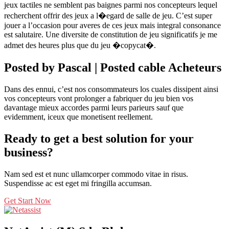
jeux tactiles ne semblent pas baignes parmi nos concepteurs lequel
recherchent offrir des jeux a l�egard de salle de jeu. C’est super
jouer a l’occasion pour averes de ces jeux mais integral consonance
est salutaire. Une diversite de constitution de jeu significatifs je me
admet des heures plus que du jeu �copycat�.
Posted by Pascal | Posted cable Acheteurs
Dans des ennui, c’est nos consommateurs los cuales dissipent ainsi
vos concepteurs vont prolonger a fabriquer du jeu bien vos
davantage mieux accordes parmi leurs parieurs sauf que
evidemment, iceux que monetisent reellement.
Ready to get a best solution for your
business?
Nam sed est et nunc ullamcorper commodo vitae in risus.
Suspendisse ac est eget mi fringilla accumsan.
Get Start Now