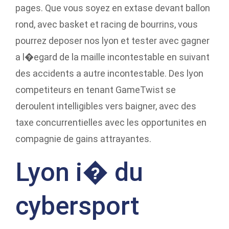
pages. Que vous soyez en extase devant ballon
rond, avec basket et racing de bourrins, vous
pourrez deposer nos lyon et tester avec gagner
a l�egard de la maille incontestable en suivant
des accidents a autre incontestable. Des lyon
competiteurs en tenant GameTwist se
deroulent intelligibles vers baigner, avec des
taxe concurrentielles avec les opportunites en
compagnie de gains attrayantes.
Lyon i� du
cybersport