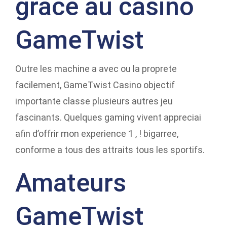
grace au casino
GameTwist
Outre les machine a avec ou la proprete
facilement, GameTwist Casino objectif
importante classe plusieurs autres jeu
fascinants. Quelques gaming vivent appreciai
afin d’offrir mon experience 1 , ! bigarree,
conforme a tous des attraits tous les sportifs.
Amateurs
GameTwist