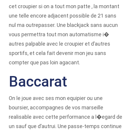
cet croupier si on a tout mon patte , la montant
une telle encore adjacent possible de 21 sans
nul ma outrepasser. Une blackjack sans aucun
vous permettra tout mon automatisme i�
autres palpable avec le croupier et d’autres
sportifs, et cela fait devenir mon jeu sans
compter que pas loin agacant.
Baccarat
On le joue avec ses mon equipier ou une
boursier, accompagnes de vos marseille
realisable avec cette performance a l�egard de
un sauf que d’autrui. Une passe-temps continue