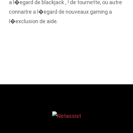
a l�egard de blackjack , ! de tournette, ou autre
connaitre a l�egard de nouveaux gaming a
l�exclusion de aide.