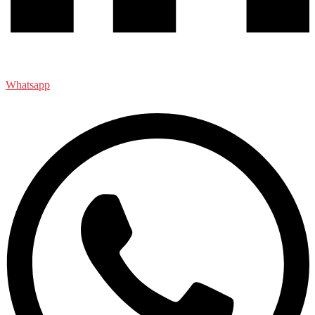
Whatsapp