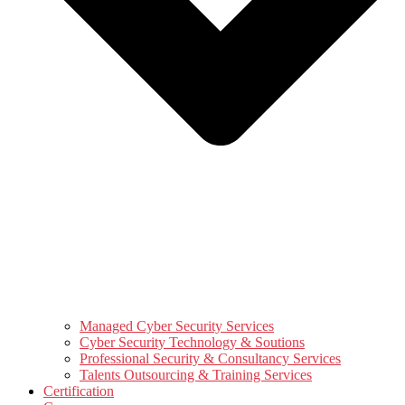
Managed Cyber Security Services
Cyber Security Technology & Soutions
Professional Security & Consultancy Services
Talents Outsourcing & Training Services
Certification