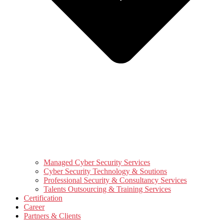
Managed Cyber Security Services
Cyber Security Technology & Soutions
Professional Security & Consultancy Services
Talents Outsourcing & Training Services
Certification
Career
Partners & Clients