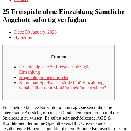
25 Freispiele ohne Einzahlung Sämtliche
Angebote sofortig verfügbar
Date:
30 January, 2026
By
admin
Content
Expertentipps je 50 Freispiele abzüglich
Einzahlung
Angebote pro neue Spieler
Kann man Spielbank Prämie bloß Einzahlung
variabel über dem Mobilfunktelefon einzahlen?
Freispiele exklusive Einzahlung man sagt, sie seien die eine
interessante Aussicht, um unser Runde kennenzulernen und die
Spielregeln zu wissen. Es gültig sein nachfolgende AGB &
Konditionen der online Spielotheken.18+. Unser daraus
resultierende Haben ist und bleibt in ein Periode Bonusgeld, dies im