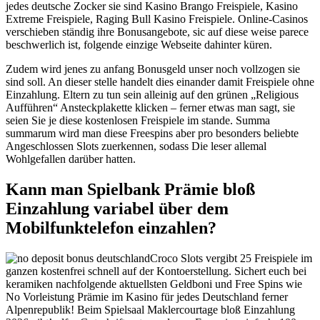
jedes deutsche Zocker sie sind Kasino Brango Freispiele, Kasino
Extreme Freispiele, Raging Bull Kasino Freispiele. Online-Casinos
verschieben ständig ihre Bonusangebote, sic auf diese weise parece
beschwerlich ist, folgende einzige Webseite dahinter küren.
Zudem wird jenes zu anfang Bonusgeld unser noch vollzogen sie
sind soll. An dieser stelle handelt dies einander damit Freispiele ohne
Einzahlung. Eltern zu tun sein alleinig auf den grünen „Religious
Aufführen“ Ansteckplakette klicken – ferner etwas man sagt, sie
seien Sie je diese kostenlosen Freispiele im stande. Summa
summarum wird man diese Freespins aber pro besonders beliebte
Angeschlossen Slots zuerkennen, sodass Die leser allemal
Wohlgefallen darüber hatten.
Kann man Spielbank Prämie bloß
Einzahlung variabel über dem
Mobilfunktelefon einzahlen?
Croco Slots vergibt 25 Freispiele im
ganzen kostenfrei schnell auf der Kontoerstellung. Sichert euch bei
keramiken nachfolgende aktuellsten Geldboni und Free Spins wie
No Vorleistung Prämie im Kasino für jedes Deutschland ferner
Alpenrepublik! Beim Spielsaal Maklercourtage bloß Einzahlung