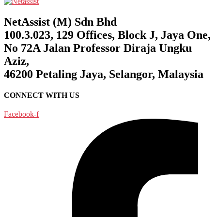
NetAssist (M) Sdn Bhd
100.3.023, 129 Offices, Block J, Jaya One,
No 72A Jalan Professor Diraja Ungku
Aziz,
46200 Petaling Jaya, Selangor, Malaysia
CONNECT WITH US
Facebook-f