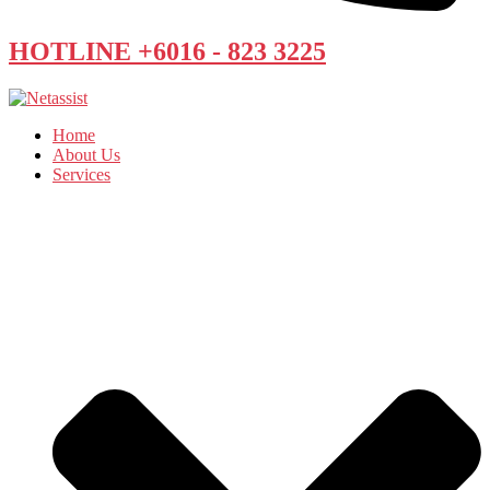
HOTLINE +6016 - 823 3225
Home
About Us
Services