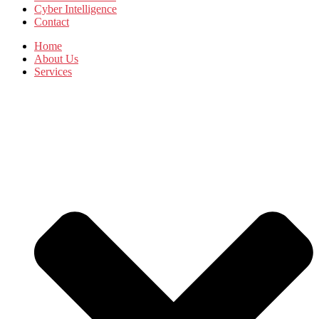
Cyber Intelligence
Contact
Home
About Us
Services