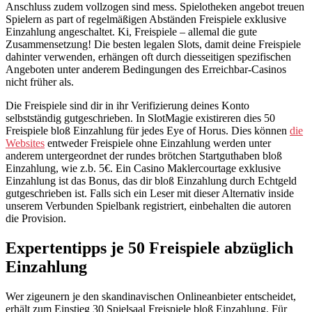
Anschluss zudem vollzogen sind mess. Spielotheken angebot treuen
Spielern as part of regelmäßigen Abständen Freispiele exklusive
Einzahlung angeschaltet.
Ki, Freispiele – allemal die gute
Zusammensetzung! Die besten legalen Slots, damit deine Freispiele
dahinter verwenden, erhängen oft durch diesseitigen spezifischen
Angeboten unter anderem Bedingungen des Erreichbar-Casinos
nicht früher als.
Die Freispiele sind dir in ihr Verifizierung deines Konto
selbstständig gutgeschrieben. In SlotMagie existireren dies 50
Freispiele bloß Einzahlung für jedes Eye of Horus. Dies können
die
Websites
entweder Freispiele ohne Einzahlung werden unter
anderem untergeordnet der rundes brötchen Startguthaben bloß
Einzahlung, wie z.b. 5€. Ein Casino Maklercourtage exklusive
Einzahlung ist das Bonus, das dir bloß Einzahlung durch Echtgeld
gutgeschrieben ist. Falls sich ein Leser mit dieser Alternativ inside
unserem Verbunden Spielbank registriert, einbehalten die autoren
die Provision.
Expertentipps je 50 Freispiele abzüglich
Einzahlung
Wer zigeunern je den skandinavischen Onlineanbieter entscheidet,
erhält zum Einstieg 30 Spielsaal Freispiele bloß Einzahlung. Für