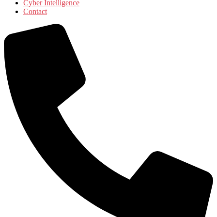
Cyber Intelligence
Contact