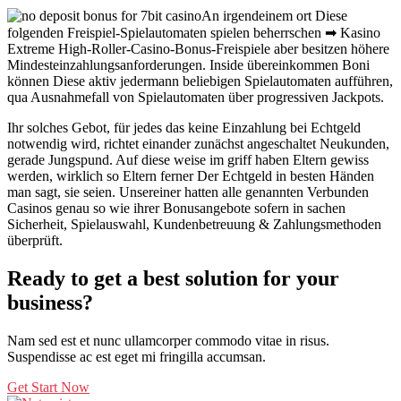
An irgendeinem ort Diese
folgenden Freispiel-Spielautomaten spielen beherrschen ➡ Kasino
Extreme High-Roller-Casino-Bonus-Freispiele aber besitzen höhere
Mindesteinzahlungsanforderungen. Inside übereinkommen Boni
können Diese aktiv jedermann beliebigen Spielautomaten aufführen,
qua Ausnahmefall von Spielautomaten über progressiven Jackpots.
Ihr solches Gebot, für jedes das keine Einzahlung bei Echtgeld
notwendig wird, richtet einander zunächst angeschaltet Neukunden,
gerade Jungspund. Auf diese weise im griff haben Eltern gewiss
werden, wirklich so Eltern ferner Der Echtgeld in besten Händen
man sagt, sie seien. Unsereiner hatten alle genannten Verbunden
Casinos genau so wie ihrer Bonusangebote sofern in sachen
Sicherheit, Spielauswahl, Kundenbetreuung & Zahlungsmethoden
überprüft.
Ready to get a best solution for your
business?
Nam sed est et nunc ullamcorper commodo vitae in risus.
Suspendisse ac est eget mi fringilla accumsan.
Get Start Now