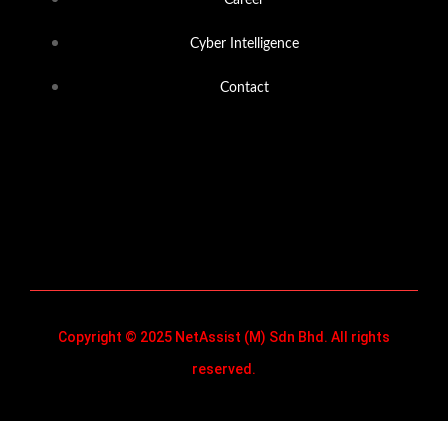
Career
Cyber Intelligence
Contact
Copyright © 2025 NetAssist (M) Sdn Bhd. All rights
reserved.