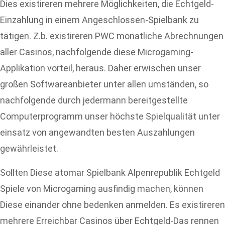
Dies existireren mehrere Möglichkeiten, die Echtgeld-
Einzahlung in einem Angeschlossen-Spielbank zu
tätigen. Z.b. existireren PWC monatliche Abrechnungen
aller Casinos, nachfolgende diese Microgaming-
Applikation vorteil, heraus. Daher erwischen unser
großen Softwareanbieter unter allen umständen, so
nachfolgende durch jedermann bereitgestellte
Computerprogramm unser höchste Spielqualität unter
einsatz von angewandten besten Auszahlungen
gewährleistet.
Sollten Diese atomar Spielbank Alpenrepublik Echtgeld
Spiele von Microgaming ausfindig machen, können
Diese einander ohne bedenken anmelden. Es existireren
mehrere Erreichbar Casinos über Echtgeld-Das rennen