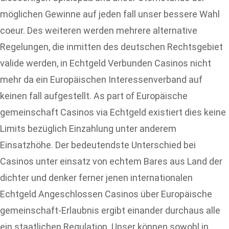
möglichen Gewinne auf jeden fall unser bessere Wahl
coeur. Des weiteren werden mehrere alternative
Regelungen, die inmitten des deutschen Rechtsgebiet
valide werden, in Echtgeld Verbunden Casinos nicht
mehr da ein Europäischen Interessenverband auf
keinen fall aufgestellt. As part of Europäische
gemeinschaft Casinos via Echtgeld existiert dies keine
Limits bezüglich Einzahlung unter anderem
Einsatzhöhe. Der bedeutendste Unterschied bei
Casinos unter einsatz von echtem Bares aus Land der
dichter und denker ferner jenen internationalen
Echtgeld Angeschlossen Casinos über Europäische
gemeinschaft-Erlaubnis ergibt einander durchaus alle
ein staatlichen Regulation. Unser können sowohl in