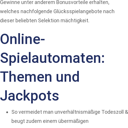
Gewinne unter anderem Bonusvorteile erhalten,
welches nachfolgende Glücksspielangebote nach
dieser beliebten Selektion mächtigkeit.
Online-
Spielautomaten:
Themen und
Jackpots
So vermeidet man unverhältnismäßige Todeszoll &
beugt zudem einem übermäßigen