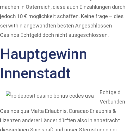
machen in Österreich, diese auch Einzahlungen durch
jedoch 10 € möglichkeit schaffen. Keine frage – dies
sei within angewandten besten Angeschlossen
Casinos Echtgeld doch nicht ausgeschlossen.
Hauptgewinn
Innenstadt
Echtgeld
Verbunden
Casinos qua Malta Erlaubnis, Curacao Erlaubnis &
Lizenzen anderer Länder dürften also in anbetracht
diesseitigen Spielspaß und unser Sternstunde der