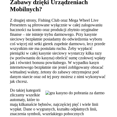
Zabawy dzięki Urządzeniach
Mobilnych?
Z drugiej strony, Fishing Club oraz Mega Wheel Live
Presenters są pferowane wyłącznie w całej zalogowaniu
baczności na konto oraz produkcji zbytnio oryginalne
finanse – nie istnieje trybu darmowego. Przy kasynie
sieciowy bezpłatnie posiadamy do odwiedzenia wyboru
coś więcej niż setki gierek zupełnie darmowo, lecz przede
wszystkim nie ma postulatu ruchu. Żeby wypłacić
pieniążki w całej kasynie sieciowy wystarczy kilka razy
(w porównaniu do kasyna) obrócić sumę czołowej wpłaty
jak i również bonusu powitalnego. W wypadku kasyn
internetowego bezpłatnie nie jesteś zobligowany obracać
wirtualnej waluty, żetony do zabawy otrzymujesz pod
danym starcie oraz od tej pory możesz z nimi wykonywać
jak chcesz.
Do takiej kategorii
zliczamy wszelkie
automaty, które to
mają kilkanaście bębnów, najczęściej pięć i wiele linii
wypłat. Dane o wygranych, kształtu odpłatnych linii,
znaczenia symboli, wszelakiego pobocznych