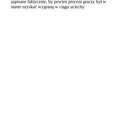
zapisane faktycznie, by pewien procent graczy był w
stanie uzyskać wygraną w ciągu uciechy.
Ready to get a best solution
for your business?