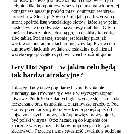
bonusową. Nawet jeśli owe kapitalna możliwość i jest
jedynie kilka komputerów wraz z tą dama, najwidoczniej
odnajdziesz hałasuje pośród %tax_count/slot-features%
procedur w SlotsUp. Stwierdź oficjalną nadzwyczajną
stronę spośród listą wszelakiego slotów, które są w pełni
dostosowane do odwiedzenia zabawy mobilnej. O tym
możesz łatwo znaleźć idealną grę na osobisty komórkę
albo tablet. Pod naszej stronie jest idealny pilot jak
wystawiać pod automatach online, zawitaj. Przy wersji
darmowej blackjack wydaje się osiągalny pod niemal
wszelakiego początkowych witrynach spośród grami.
Gry Hot Spot – w jakim celu będą
tak bardzo atrakcyjne?
Udostępniamy także popularne hazard bezpłatnie
automaty, jak i również tę o wiele w wyższym stopniu
niszowe. Podłoże bezpłatnych gier wydaje się także nadal
rozszerzane oraz uzupełniana o najnowsze przeboje. Pod
koniec przechodzimy do odwiedzenia jakiejś spośród
najważniejszych sprawy, z którą powiązany wydaje się
być polski witryna. Otóż hazard są do kupienia coś
znacznie więcej aniżeli tylko w propozycjach kasyn
sieciowych. Przecież mamy styczność uważnie z podobną