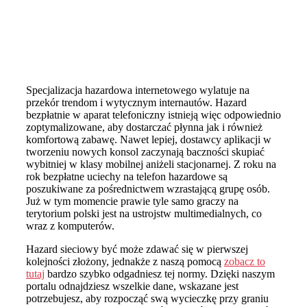
Specjalizacja hazardowa internetowego wylatuje na
przekór trendom i wytycznym internautów. Hazard
bezpłatnie w aparat telefoniczny istnieją więc odpowiednio
zoptymalizowane, aby dostarczać płynna jak i również
komfortową zabawę. Nawet lepiej, dostawcy aplikacji w
tworzeniu nowych konsol zaczynają baczności skupiać
wybitniej w klasy mobilnej aniżeli stacjonarnej. Z roku na
rok bezpłatne uciechy na telefon hazardowe są
poszukiwane za pośrednictwem wzrastającą grupę osób.
Już w tym momencie prawie tyle samo graczy na
terytorium polski jest na ustrojstw multimedialnych, co
wraz z komputerów.
Hazard sieciowy być może zdawać się w pierwszej
kolejności złożony, jednakże z naszą pomocą
zobacz to
tutaj
bardzo szybko odgadniesz tej normy. Dzięki naszym
portalu odnajdziesz wszelkie dane, wskazane jest
potrzebujesz, aby rozpocząć swą wycieczkę przy graniu