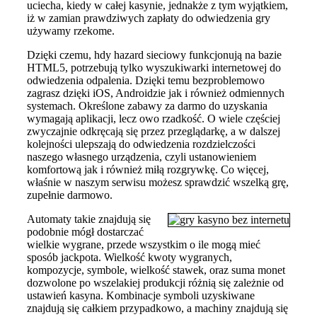
uciecha, kiedy w całej kasynie, jednakże z tym wyjątkiem,
iż w zamian prawdziwych zapłaty do odwiedzenia gry
używamy rzekome.
Dzięki czemu, hdy hazard sieciowy funkcjonują na bazie
HTML5, potrzebują tylko wyszukiwarki internetowej do
odwiedzenia odpalenia. Dzięki temu bezproblemowo
zagrasz dzięki iOS, Androidzie jak i również odmiennych
systemach. Określone zabawy za darmo do uzyskania
wymagają aplikacji, lecz owo rzadkość. O wiele częściej
zwyczajnie odkręcają się przez przeglądarkę, a w dalszej
kolejności ulepszają do odwiedzenia rozdzielczości
naszego własnego urządzenia, czyli ustanowieniem
komfortową jak i również miłą rozgrywkę. Co więcej,
właśnie w naszym serwisu możesz sprawdzić wszelką grę,
zupełnie darmowo.
Automaty takie znajdują się
podobnie mógł dostarczać
wielkie wygrane, przede wszystkim o ile mogą mieć
sposób jackpota. Wielkość kwoty wygranych,
kompozycje, symbole, wielkość stawek, oraz suma monet
dozwolone po wszelakiej produkcji różnią się zależnie od
ustawień kasyna. Kombinacje symboli uzyskiwane
znajdują się całkiem przypadkowo, a machiny znajdują się