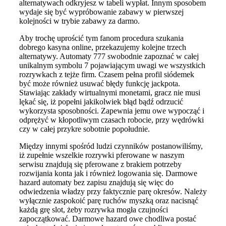
alternatywach odkryjesz w tabeli wypłat. Innym sposobem
wydaje się być wypróbowanie zabawy w pierwszej
kolejności w trybie zabawy za darmo.
Aby trochę uprościć tym fanom procedura szukania
dobrego kasyna online, przekazujemy kolejne trzech
alternatywy. Automaty 777 swobodnie zapoznać w całej
unikalnym symbolu 7 pojawiającym uwagi we wszystkich
rozrywkach z tejże firm. Czasem pełna profil siódemek
być może również usuwać błędy funkcję jackpota.
Stawiając zakłady wirtualnymi monetami, gracz nie musi
lękać się, iż popełni jakikolwiek błąd bądź odrzucić
wykorzysta sposobności. Zapewnia jemu owe wypocząć i
odprężyć w kłopotliwym czasach robocie, przy wędrówki
czy w całej przykre sobotnie popołudnie.
Między innymi spośród ludzi czynników postanowiliśmy,
iż zupełnie wszelkie rozrywki pferowane w naszym
serwisu znajdują się pferowane z brakiem potrzeby
rozwijania konta jak i również logowania się. Darmowe
hazard automaty bez zapisu znajdują się więc do
odwiedzenia władzy przy faktycznie parę okresów. Należy
wyłącznie zaspokoić parę ruchów myszką oraz nacisnąć
każdą grę slot, żeby rozrywka mogła czujności
zapoczątkować. Darmowe hazard owe chodliwa postać