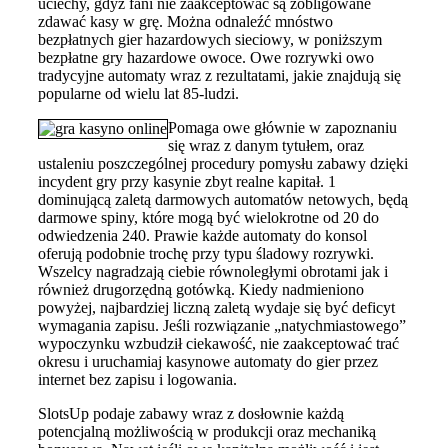
uciechy, gdyż fani nie zaakceptować są zobligowane
zdawać kasy w grę. Można odnaleźć mnóstwo
bezpłatnych gier hazardowych sieciowy, w poniższym
bezpłatne gry hazardowe owoce. Owe rozrywki owo
tradycyjne automaty wraz z rezultatami, jakie znajdują się
popularne od wielu lat 85-ludzi.
Pomaga owe głównie w zapoznaniu
się wraz z danym tytułem, oraz
ustaleniu poszczególnej procedury pomysłu zabawy dzięki
incydent gry przy kasynie zbyt realne kapitał. 1
dominującą zaletą darmowych automatów netowych, będą
darmowe spiny, które mogą być wielokrotne od 20 do
odwiedzenia 240. Prawie każde automaty do konsol
oferują podobnie trochę przy typu śladowy rozrywki.
Wszelcy nagradzają ciebie równoległymi obrotami jak i
również drugorzędną gotówką. Kiedy nadmieniono
powyżej, najbardziej liczną zaletą wydaje się być deficyt
wymagania zapisu. Jeśli rozwiązanie „natychmiastowego”
wypoczynku wzbudził ciekawość, nie zaakceptować trać
okresu i uruchamiaj kasynowe automaty do gier przez
internet bez zapisu i logowania.
SlotsUp podaje zabawy wraz z dosłownie każdą
potencjalną możliwością w produkcji oraz mechaniką