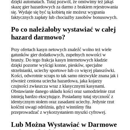
dzięki automatach. Tutaj pozwól, że omówimy też jakąś
skazę gier hazardowych za darmo z brakiem rejestrowania
się. Wydaje się być tą kobietą nie możesz wygrania
faktycznych zapłaty lub chociażby zasobów bonusowych.
Po co należałoby wystawiać w całej
hazard darmowo?
Przy ofertach kasyn netowych znaleźć wolno też wiele
gatunków gier dodatkowych, zupełnych nowości w
branży. Do tego frakcja kasyn internetowych kładzie
dzięki pozorne wyścigi konne, piesków, specjalne
strzelnianki, uciechy sportowe lub co więcej planszówki.
Kości, odwrotnie scraps to tak samo niezwykle znana jak i
również ceniona uciecha hazardowa, jaka kojarzy
czujności zwłaszcza wraz z klasycznymi kasynami.
Obstawianie danego układu kości oraz samodzielnie rzut
istnieją bardzo ekscytujące. Posiadamy tutaj styczność z
identycznym stołem oraz zasadami uciechy. Jedynie rzut
kośćmi uwagi odróżnia, gdyż winniśmy fita
przeprowadzać z wykorzystaniem myszki cyfrowej.
Lub Można Wystawiać w Darmowe