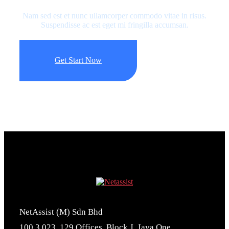
Nam sed est et nunc ullamcorper commodo vitae in risus.
Suspendisse ac est eget mi fringilla accumsan.
Get Start Now
NetAssist (M) Sdn Bhd
100.3.023, 129 Offices, Block J, Jaya One,