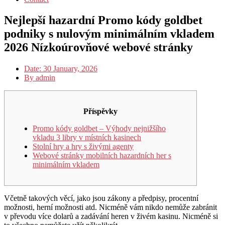
Nejlepší hazardní Promo kódy goldbet
podniky s nulovým minimálním vkladem
2026 Nízkoúrovňové webové stránky
Date:
30 January, 2026
By
admin
Příspěvky
Promo kódy goldbet – Výhody nejnižšího
vkladu 3 libry v místních kasinech
Stolní hry a hry s živými agenty
Webové stránky mobilních hazardních her s
minimálním vkladem
Včetně takových věcí, jako jsou zákony a předpisy, procentní
možnosti, herní možnosti atd. Nicméně vám nikdo nemůže zabránit
v převodu více dolarů a zadávání heren v živém kasinu. Nicméně si