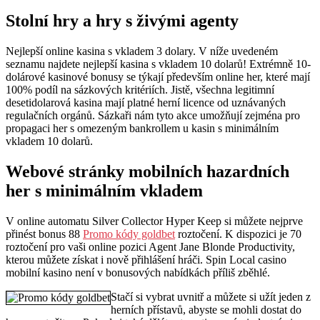
Stolní hry a hry s živými agenty
Nejlepší online kasina s vkladem 3 dolary. V níže uvedeném
seznamu najdete nejlepší kasina s vkladem 10 dolarů! Extrémně 10-
dolárové kasinové bonusy se týkají především online her, které mají
100% podíl na sázkových kritériích. Jistě, všechna legitimní
desetidolarová kasina mají platné herní licence od uznávaných
regulačních orgánů. Sázkaři nám tyto akce umožňují zejména pro
propagaci her s omezeným bankrollem u kasin s minimálním
vkladem 10 dolarů.
Webové stránky mobilních hazardních
her s minimálním vkladem
V online automatu Silver Collector Hyper Keep si můžete nejprve
přinést bonus 88
Promo kódy goldbet
roztočení. K dispozici je 70
roztočení pro vaši online pozici Agent Jane Blonde Productivity,
kterou můžete získat i nově přihlášení hráči. Spin Local casino
mobilní kasino není v bonusových nabídkách příliš zběhlé.
Stačí si vybrat uvnitř a můžete si užít jeden z
herních přístavů, abyste se mohli dostat do