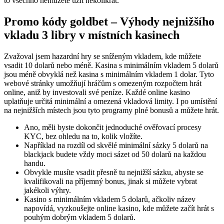
to všechno nemůžete užít několikrát.
Promo kódy goldbet – Výhody nejnižšího
vkladu 3 libry v místních kasinech
Zvažoval jsem hazardní hry se sníženým vkladem, kde můžete
vsadit 10 dolarů nebo méně.
Kasina s minimálním vkladem 5 dolarů
jsou méně obvyklá než kasina s minimálním vkladem 1 dolar. Tyto
webové stránky umožňují hráčům s omezeným rozpočtem hrát
online, aniž by investovali své peníze. Každé online kasino
uplatňuje určitá minimální a omezená vkladová limity. I po umístění
na nejnižších místech jsou tyto programy plné bonusů a můžete hrát.
Ano, měli byste dokončit jednoduché ověřovací procesy
KYC, bez ohledu na to, kolik vložíte.
Například na rozdíl od skvělé minimální sázky 5 dolarů na
blackjack budete vždy moci sázet od 50 dolarů na každou
handu.
Obvykle musíte vsadit přesně tu nejnižší sázku, abyste se
kvalifikovali na příjemný bonus, jinak si můžete vybrat
jakékoli výhry.
Kasino s minimálním vkladem 5 dolarů, ačkoliv název
napovídá, vyzkoušejte online kasino, kde můžete začít hrát s
pouhým dobrým vkladem 5 dolarů.