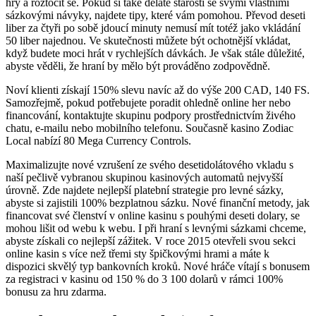
hry a roztočit se. Pokud si také děláte starosti se svými vlastními
sázkovými návyky, najdete tipy, které vám pomohou. Převod deseti
liber za čtyři po sobě jdoucí minuty nemusí mít totéž jako vkládání
50 liber najednou. Ve skutečnosti můžete být ochotnější vkládat,
když budete moci hrát v rychlejších dávkách. Je však stále důležité,
abyste věděli, že hraní by mělo být prováděno zodpovědně.
Noví klienti získají 150% slevu navíc až do výše 200 CAD, 140 FS.
Samozřejmě, pokud potřebujete poradit ohledně online her nebo
financování, kontaktujte skupinu podpory prostřednictvím živého
chatu, e-mailu nebo mobilního telefonu. Současně kasino Zodiac
Local nabízí 80 Mega Currency Controls.
Maximalizujte nové vzrušení ze svého desetidolátového vkladu s
naší pečlivě vybranou skupinou kasinových automatů nejvyšší
úrovně. Zde najdete nejlepší platební strategie pro levné sázky,
abyste si zajistili 100% bezplatnou sázku. Nové finanční metody, jak
financovat své členství v online kasinu s pouhými deseti dolary, se
mohou lišit od webu k webu. I při hraní s levnými sázkami chceme,
abyste získali co nejlepší zážitek. V roce 2015 otevřeli svou sekci
online kasin s více než třemi sty špičkovými hrami a máte k
dispozici skvělý typ bankovních kroků. Nové hráče vítají s bonusem
za registraci v kasinu od 150 % do 3 100 dolarů v rámci 100%
bonusu za hru zdarma.