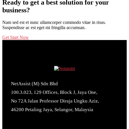
Ready to get a best solution for your
business?
Nam sed est et nunc ullamcorper commodo vitae in risus.
Suspendisse ac est eget mi fringilla accumsan.
Get Start Now
NetAssist (M) Sdn Bhd
100.3.023, 129 Offices, Block J, Jaya One,
No 72A Jalan Professor Diraja Ungku Aziz,
46200 Petaling Jaya, Selangor, Malaysia