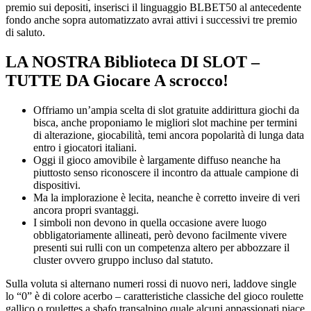
premio sui depositi, inserisci il linguaggio BLBET50 al antecedente
fondo anche sopra automatizzato avrai attivi i successivi tre premio
di saluto.
LA NOSTRA Biblioteca DI SLOT –
TUTTE DA Giocare A scrocco!
Offriamo un’ampia scelta di slot gratuite addirittura giochi da
bisca, anche proponiamo le migliori slot machine per termini
di alterazione, giocabilità, temi ancora popolarità di lunga data
entro i giocatori italiani.
Oggi il gioco amovibile è largamente diffuso neanche ha
piuttosto senso riconoscere il incontro da attuale campione di
dispositivi.
Ma la implorazione è lecita, neanche è corretto inveire di veri
ancora propri svantaggi.
I simboli non devono in quella occasione avere luogo
obbligatoriamente allineati, però devono facilmente vivere
presenti sui rulli con un competenza altero per abbozzare il
cluster ovvero gruppo incluso dal statuto.
Sulla voluta si alternano numeri rossi di nuovo neri, laddove single
lo “0” è di colore acerbo – caratteristiche classiche del gioco roulette
gallico o roulettes a sbafo transalpino quale alcuni appassionati piace