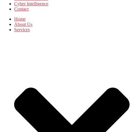
Cyber Intelligence
Contact
Home
About Us
Services