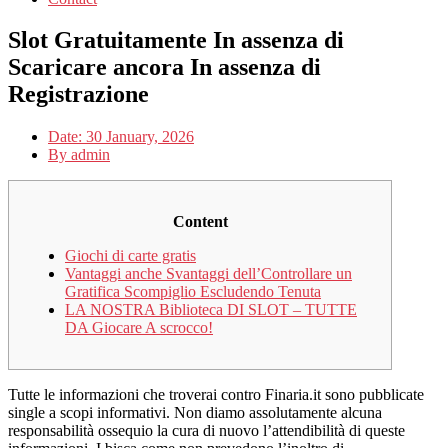
Slot Gratuitamente In assenza di
Scaricare ancora In assenza di
Registrazione
Date:
30 January, 2026
By
admin
Content
Giochi di carte gratis
Vantaggi anche Svantaggi dell’Controllare un
Gratifica Scompiglio Escludendo Tenuta
LA NOSTRA Biblioteca DI SLOT – TUTTE
DA Giocare A scrocco!
Tutte le informazioni che troverai contro Finaria.it sono pubblicate
single a scopi informativi. Non diamo assolutamente alcuna
responsabilità ossequio la cura di nuovo l’attendibilità di queste