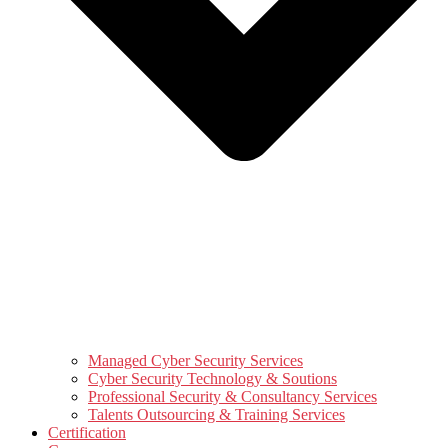
Managed Cyber Security Services
Cyber Security Technology & Soutions
Professional Security & Consultancy Services
Talents Outsourcing & Training Services
Certification