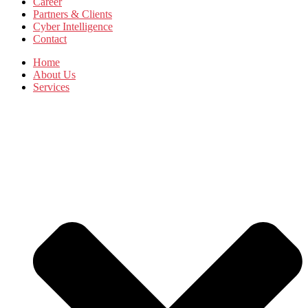
Career
Partners & Clients
Cyber Intelligence
Contact
Home
About Us
Services