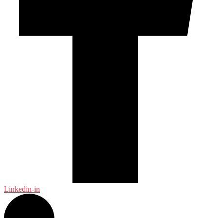
Linkedin-in