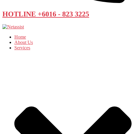
HOTLINE +6016 - 823 3225
Home
About Us
Services