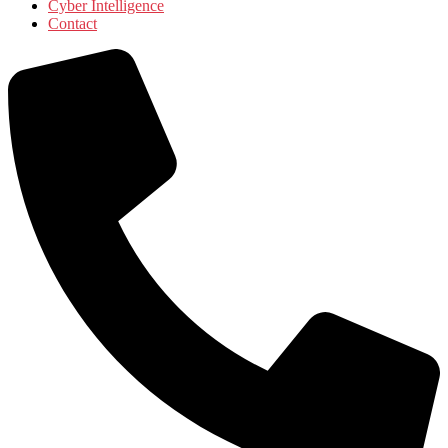
Cyber Intelligence
Contact