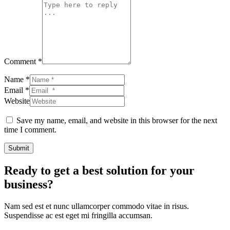
Comment *
Name *
Email *
Website
Save my name, email, and website in this browser for the next
time I comment.
Submit
Ready to get a best solution for your
business?
Nam sed est et nunc ullamcorper commodo vitae in risus.
Suspendisse ac est eget mi fringilla accumsan.