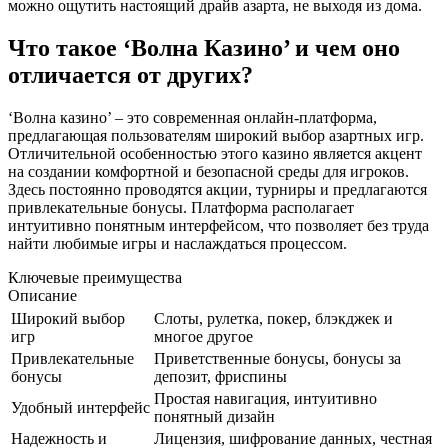
можно ощутить настоящий драйв азарта, не выходя из дома.
Что такое ‘Волна Казино’ и чем оно
отличается от других?
‘Волна казино’ – это современная онлайн-платформа,
предлагающая пользователям широкий выбор азартных игр.
Отличительной особенностью этого казино является акцент
на создании комфортной и безопасной среды для игроков.
Здесь постоянно проводятся акции, турниры и предлагаются
привлекательные бонусы. Платформа располагает
интуитивно понятным интерфейсом, что позволяет без труда
найти любимые игры и наслаждаться процессом.
Ключевые преимущества
Описание
Широкий выбор
Слоты, рулетка, покер, блэкджек и
игр
многое другое
Привлекательные
Приветственные бонусы, бонусы за
бонусы
депозит, фриспины
Простая навигация, интуитивно
Удобный интерфейс
понятный дизайн
Надежность и
Лицензия, шифрование данных, честная