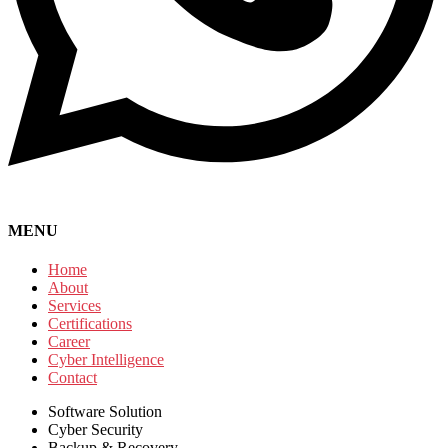
MENU
Home
About
Services
Certifications
Career
Cyber Intelligence
Contact
Software Solution
Cyber Security
Backup & Recovery