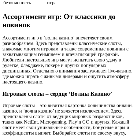
безопасность
игра
Ассортимент игр: От классики до
новинок
Ассортимент игр в ‘волна казино’ впечатляет своим
разнообразием. Здесь представлены классические слоты,
знакомые многим игрокам, а также современные новинки с
захватывающим геймплеем и впечатляющей графикой.
Любители настольных игр могут испытать свою удачу в
рулетке, блэкджеке, покере и других популярных
дисциплинах. Отдельного внимания заслуживает live-казино,
где можно играть с живыми дилерами и ощутить атмосферу
настоящего казино.
Игровые слоты – сердце ‘Волны Казино’
Игровые слоты – это визитная карточка большинства онлайн-
казино, и ‘волна казино’ не является исключением. Здесь
представлены слоты от ведущих мировых разработчиков,
таких как NetEnt, Microgaming, Play’n GO и других. Каждый
слот имеет свои уникальные особенности, бонусные игры и
коэффициенты выплат. Выбирайте слоты по своему вкусу,