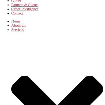
Career
Partners & Clients
Cyber Intelligence
Contact
Home
About Us
Services