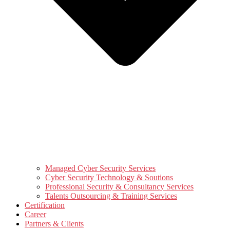
Managed Cyber Security Services
Cyber Security Technology & Soutions
Professional Security & Consultancy Services
Talents Outsourcing & Training Services
Certification
Career
Partners & Clients