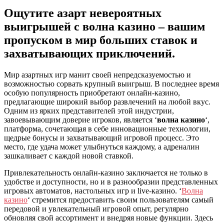
Ощутите азарт невероятных
выигрышей с волна казино – вашим
пропуском в мир больших ставок и
захватывающих приключений.
Мир азартных игр манит своей непредсказуемостью и
возможностью сорвать крупный выигрыш. В последнее время
особую популярность приобретают онлайн-казино,
предлагающие широкий выбор развлечений на любой вкус.
Одним из ярких представителей этой индустрии,
завоевывающим доверие игроков, является ‘
волна казино
‘,
платформа, сочетающая в себе инновационные технологии,
щедрые бонусы и захватывающий игровой процесс. Это
место, где удача может улыбнуться каждому, а адреналин
зашкаливает с каждой новой ставкой.
Привлекательность онлайн-казино заключается не только в
удобстве и доступности, но и в разнообразии представленных
игровых автоматов, настольных игр и live-казино. ‘
Волна
казино
‘ стремится предоставить своим пользователям самый
передовой и увлекательный игровой опыт, регулярно
обновляя свой ассортимент и внедряя новые функции. Здесь