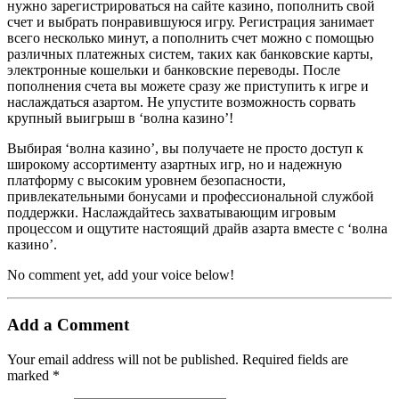
нужно зарегистрироваться на сайте казино, пополнить свой
счет и выбрать понравившуюся игру. Регистрация занимает
всего несколько минут, а пополнить счет можно с помощью
различных платежных систем, таких как банковские карты,
электронные кошельки и банковские переводы. После
пополнения счета вы можете сразу же приступить к игре и
наслаждаться азартом. Не упустите возможность сорвать
крупный выигрыш в ‘волна казино’!
Выбирая ‘волна казино’, вы получаете не просто доступ к
широкому ассортименту азартных игр, но и надежную
платформу с высоким уровнем безопасности,
привлекательными бонусами и профессиональной службой
поддержки. Наслаждайтесь захватывающим игровым
процессом и ощутите настоящий драйв азарта вместе с ‘волна
казино’.
No comment yet, add your voice below!
Add a Comment
Your email address will not be published.
Required fields are
marked
*