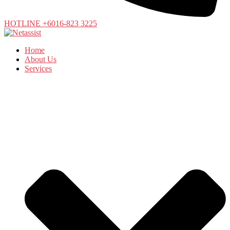
HOTLINE +6016-823 3225
Home
About Us
Services