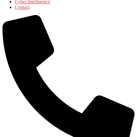
Cyber Intelligence
Contact